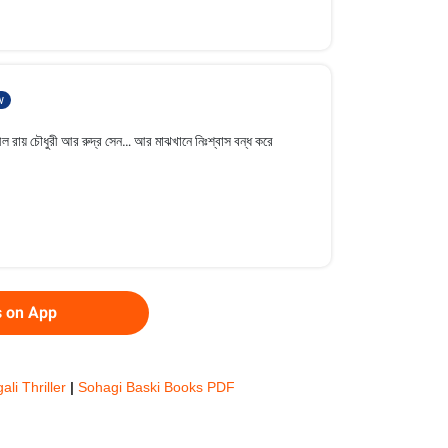
w
ীল রায় চৌধুরী আর রুদ্র সেন… আর মাঝখানে নিঃশ্বাস বন্ধ করে
s on App
ali Thriller
|
Sohagi Baski Books PDF