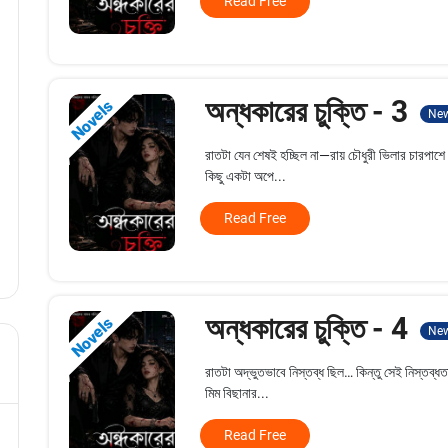
Read Free
অন্ধকারের চুক্তি - 3
Novels
Ne
রাতটা যেন শেষই হচ্ছিল না—রায় চৌধুরী ভিলার চারপাশ
কিছু একটা অপে...
Read Free
অন্ধকারের চুক্তি - 4
Novels
Ne
রাতটা অদ্ভুতভাবে নিস্তব্ধ ছিল… কিন্তু সেই নিস্তব
মিম বিছানার...
Read Free