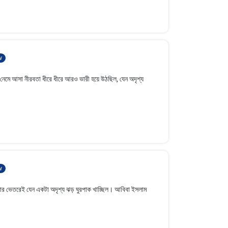
w
ে নেমে আসা নীরবতা ধীরে ধীরে আরও ভারী হয়ে উঠছিল, যেন অদৃশ্য
w
্ধতার ভেতরেই যেন একটা অদৃশ্য ঝড় ঘুরপাক খাচ্ছিল। আবিবা ইসলাম