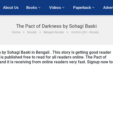
About Us
Books 
Videos 
Paperback 
Adver
The Pact of Darkness by Sohagi Baski
Home
Novels
Bengali Novels
অন্ধকারের চুক্তি - Novels
 by Sohagi Baski in Bengali . This story is getting good reader
s published free to read for all readers online. The Pact of
 and it is receiving from online readers very fast. Signup now to