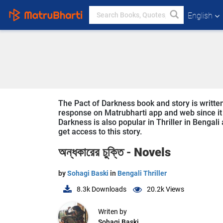
English
The Pact of Darkness book and story is written
response on Matrubharti app and web since it i
Darkness is also popular in Thriller in Bengali
get access to this story.
অন্ধকারের চুক্তি -
Novels
by
Sohagi Baski
in
Bengali Thriller
8.3k
Downloads
20.2k
Views
Writen by
Sohagi Baski