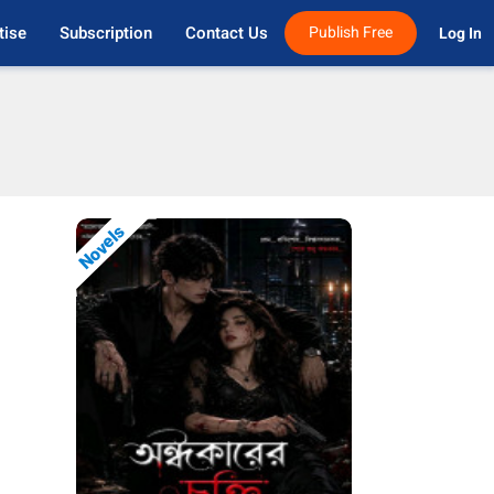
tise
Subscription
Contact Us
Publish Free
Log In 
Novels