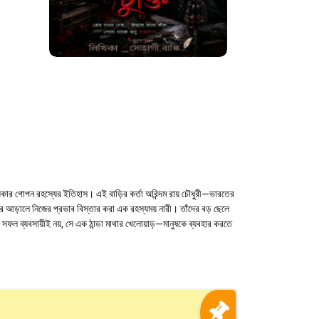
্ধকার গোপন রহস্যের ইতিহাস। এই বাড়ির কর্তা অরিন্দম রায় চৌধুরী—ভারতের
র আড়ালে নিজের প্রভাব বিস্তার করা এক রহস্যময় নারী। তাঁদের বড় ছেলে
জন সফল ব্যবসায়ীই নয়, সে এক ঠান্ডা মাথার খেলোয়াড়—মানুষকে ব্যবহার করতে