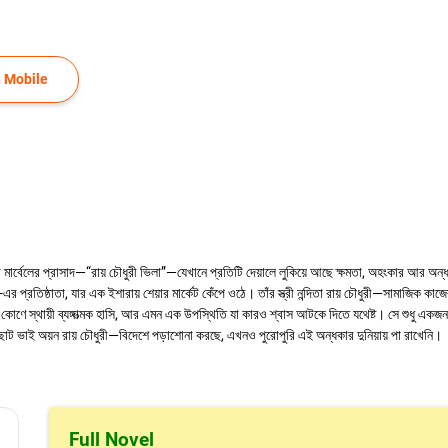
 Mobile
া মার্বেলের প্রাসাদ—“রায় চৌধুরী ভিলা”—যেখানে প্রতিটি দেয়ালে লুকিয়ে আছে ক্ষমতা, অহংকার আর অন
্ঠাতা, যার এক ইশারায় শেয়ার মার্কেট কেঁপে ওঠে। তাঁর স্ত্রী নন্দিতা রায় চৌধুরী—সামাজিক কাজে
 কোণে স্থায়ী ব্যঙ্গাত্মক হাসি, আর এমন এক উপস্থিতি যা কারও শ্বাস আটকে দিতে যথেষ্ট। সে শুধু এক
 ছোট ভাই অয়ন রায় চৌধুরী—বিদেশে পড়াশোনা করছে, এখনও পুরোপুরি এই অন্ধকার দুনিয়ায় পা রাখেনি।
Full Novel