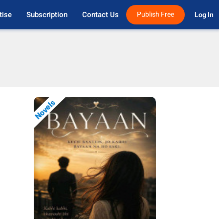
tise
Subscription
Contact Us
Publish Free
Log In 
Novels