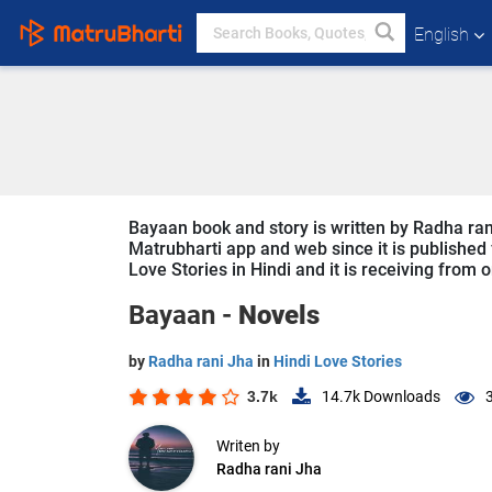
English
Bayaan book and story is written by Radha rani
Matrubharti app and web since it is published f
Love Stories in Hindi and it is receiving from 
Bayaan -
Novels
by
Radha rani Jha
in
Hindi Love Stories
3.7k
14.7k
Downloads
Writen by
Radha rani Jha