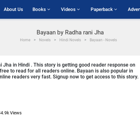
About Us
Books 
Videos 
Paperback 
Adver
Bayaan by Radha rani Jha
Home
Novels
Hindi Novels
Bayaan - Novels
 Jha in Hindi . This story is getting good reader response on
ree to read for all readers online. Bayaan is also popular in
online readers very fast. Signup now to get access to this story.
34.9k
Views