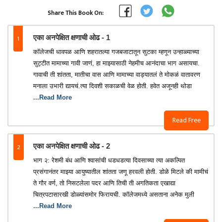
Share This Book On:
1
एका अनपेक्षित क्षणाची ओढ - 1
कॉलेजची धावपळ आणि शहरातल्या गजबजाटातून सुटका म्हणून उन्हाळ्याच्या
सुट्टीत मामाच्या गावी जाणं, हा माझ्यासाठी नेहमीच आनंदाचा भाग असायचा.
गावाची ती शांतता, मातीचा वास आणि मामाच्या वाड्यातलं ते मोकळं वातावरण
मनाला उभारी द्यायचं.त्या दिवशी सकाळची वेळ होती. हवेत अजूनही थोडा
...Read More
Read Free
2
एका अनपेक्षित क्षणाची ओढ - 2
भाग २: रेशमी बंध आणि श्वासांची धडधडत्या दिवसाच्या त्या अकल्पित
प्रसंगानंतर माझ्या आयुष्यातील शांतता जणू हरवली होती. डोळे मिटले की मामीचं
ते गौर वर्ण, तो निसटलेला पदर आणि तिची ती अगतिकता एखाद्या
चित्रपटासारखी डोळ्यांसमोर फिरायची. कॉलेजमध्ये असताना अनेक मुली
...Read More