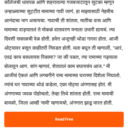
कॉलेजची धावपळ आणि शहरातल्या गजबजाटातून सुटका म्हणून
उन्हाळ्याच्या सुट्टीत मामाच्या गावी जाणं, हा माझ्यासाठी नेहमीच
आनंदाचा भाग असायचा. गावाची ती शांतता, मातीचा वास आणि
मामाच्या वाड्यातलं ते मोकळं वातावरण मनाला उभारी द्यायचं. त्या
दिवशी सकाळची वेळ होती. हवेत अजूनही थोडा गारवा होता. आजी
ओट्यावर बसून काहीतरी निवडत होती. मला बघून ती म्हणाली, "आरं,
एवढं काय बसलायस रिकामा? जा की पळत, त्या रामाच्या गड्याला
बोलावून आण. सांग म्हणावं, शेतातलं काम बघायचंय आज." मी
आजीचं ऐकलं आणि लगबगीने रामा मामाच्या घराच्या दिशेला निघालो.
त्यांचं घर गावाच्या थोडं कडेला, एका मोठ्या अंगणासह होतं. मी
अंगणाच्या जवळ पोहोचलो, तेव्हा तिथे शांतता होती. रामा मामाची
बायको, जिला आम्ही 'मामी' म्हणायचो, अंगणात झाडू मारत होती.
Read Free