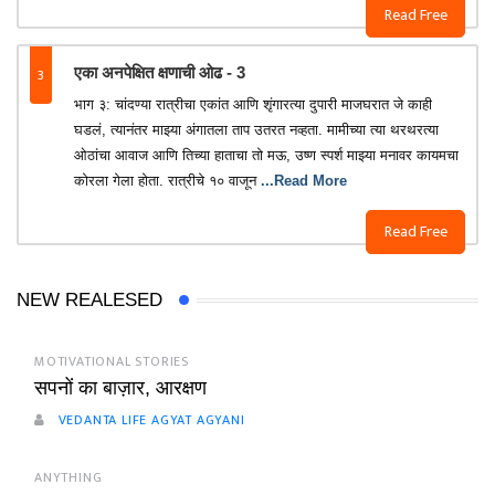
Read Free
3
एका अनपेक्षित क्षणाची ओढ - 3
भाग ३: चांदण्या रात्रीचा एकांत आणि शृंगारत्या दुपारी माजघरात जे काही
घडलं, त्यानंतर माझ्या अंगातला ताप उतरत नव्हता. मामीच्या त्या थरथरत्या
ओठांचा आवाज आणि तिच्या हाताचा तो मऊ, उष्ण स्पर्श माझ्या मनावर कायमचा
कोरला गेला होता. रात्रीचे १० वाजून
...Read More
Read Free
NEW REALESED
MOTIVATIONAL STORIES
सपनों का बाज़ार, आरक्षण
VEDANTA LIFE AGYAT AGYANI
ANYTHING