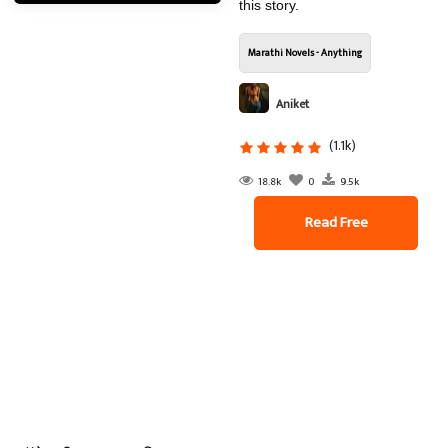
this story.
Marathi Novels - Anything
Aniket
(1.1k)
18.8k
0
9.5k
Read Free