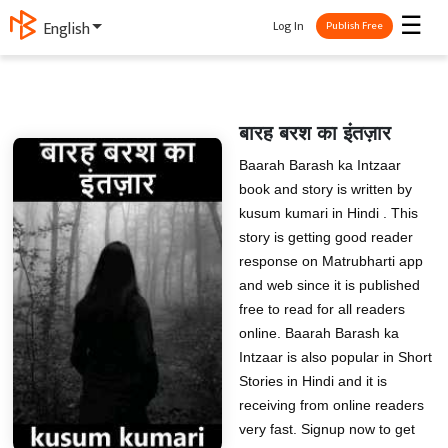
☰
Log In
ગુજરાતી
Publish Free
बारह बरश का इंतज़ार
Baarah Barash ka Intzaar
book and story is written by
kusum kumari in Hindi . This
story is getting good reader
response on Matrubharti app
and web since it is published
free to read for all readers
online. Baarah Barash ka
Intzaar is also popular in Short
Stories in Hindi and it is
receiving from online readers
very fast. Signup now to get