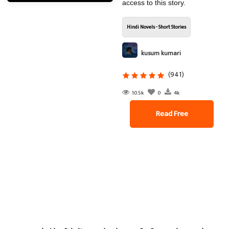
access to this story.
Hindi Novels - Short Stories
kusum kumari
(941)
10.5k
0
4k
Read Free