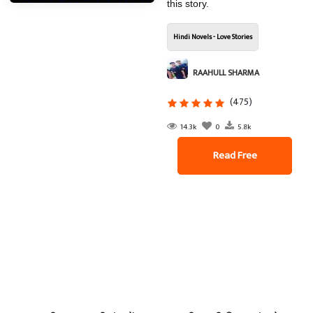
this story.
Hindi Novels - Love Stories
RAAHULL SHARMA
(475)
14.3k
0
5.8k
Read Free