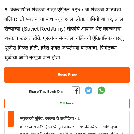
१. बंकरमधील शेवटची रात्र एप्रिल १९४५ चा शेवटचा आठवडा
बर्लिनसाठी यमराजाचा पाश बनून आला होता. जमिनीच्या वर, लाल
सैन्याच्या (Soviet Red Army) तोफांचे आवाज थेट काळजाचा
थरकाप उडवत होते. प्रत्येक सेकंदाला बर्लिनची ऐतिहासिक वास्तू
धूळीस मिळत होती. हवेत फक्त जळलेल्या बारूदाचा, सिमेंटच्या
धुळीचा आणि मृत्यूचा वास होता.
Read Free
Share This Book On:
Full Novel
1
फ्युहररचे गुपित: आल्प्स ते अर्जेंटिना - 1
आल्प्सचा सावली: हिटलरचे गुप्त पलायनभाग १: बर्लिनचे पतन आणि छुप्या
वाटा१. बंकरमधील शेवटची रात्रएप्रिल १९४५ चा शेवटचा आठवडा बर्लिनसाठी