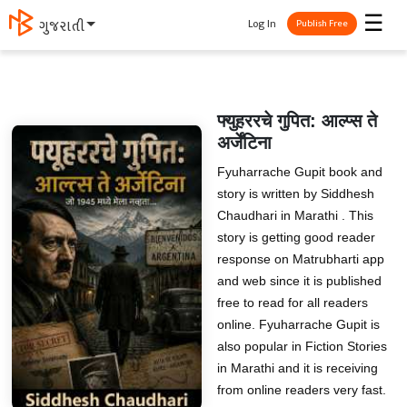
☰
Log In
ગુજરાતી
Publish Free
फ्युहररचे गुपित: आल्प्स ते
अर्जेंटिना
Fyuharrache Gupit book and
story is written by Siddhesh
Chaudhari in Marathi . This
story is getting good reader
response on Matrubharti app
and web since it is published
free to read for all readers
online. Fyuharrache Gupit is
also popular in Fiction Stories
in Marathi and it is receiving
from online readers very fast.