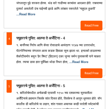
जंगलातून पुढे सरकत होत्या. थंड वारे गाडीच्या काचांवर आदळत होते. रस्त्याच्या
दुतर्फा असलेली उंच पाईनची झाडे आणि लांबवर पसरलेले 'नाहुएल हुआपी'
...Read More
Read Free
4
फ्युहररचे गुपित: आल्प्स ते अर्जेंटिना - 4
१. बार्नॉनचा निरोप आणि कॅसा रोसाडाचे आमंत्रण १९४७ च्या उत्तरार्धात,
पॅटागोनियाच्या जंगलात आता कडक हिवाळा सुरू झाला था. इनाल्को हाऊसच्या
शेकोटीसमोर बसून 'हेर श्मिट' (हिटलर) एका जुन्या जर्मन पुस्तकाची पाने चाळत
होता. त्याचा डावा हात पूर्वीपेक्षा थोडा स्थिर होता,
...Read More
Read Free
5
फ्युहररचे गुपित: आल्प्स ते अर्जेंटिना - 5
१. बारिलोचेमधील अनोळखी प्रवासी १९५० च्या दशकाच्या सुरुवातीला
अर्जेंटिनाचे हवामान जितके शांत दिसत होते, तितकेच ते आतून धुमसत होते. सॅन
कार्लोस डी बारिलोचे या लहान, शांत गावात अचानक काही परदेशी पर्यटकांची