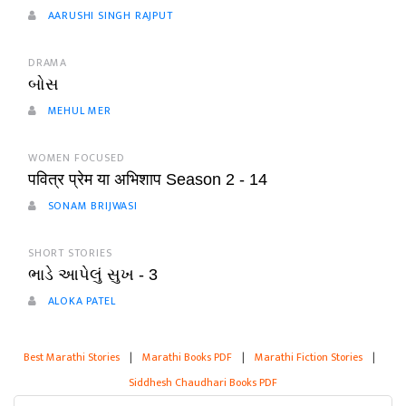
AARUSHI SINGH RAJPUT
DRAMA
બોસ
MEHUL MER
WOMEN FOCUSED
पवित्र प्रेम या अभिशाप Season 2 - 14
SONAM BRIJWASI
SHORT STORIES
ભાડે આપેલું સુખ - 3
ALOKA PATEL
Best Marathi Stories
|
Marathi Books PDF
|
Marathi Fiction Stories
|
Siddhesh Chaudhari Books PDF