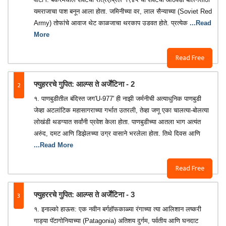
यमराजाचा पाश बनून आला होता. जमिनीच्या वर, लाल सैन्याच्या (Soviet Red
Army) तोफांचे आवाज थेट काळजाचा थरकाप उडवत होते. प्रत्येक
...Read
More
Read Free
2
फ्युहररचे गुपित: आल्प्स ते अर्जेंटिना - 2
१. पाणबुडीतील बंदिस्त जग'U-977' ही नाझी जर्मनीची अत्याधुनिक पाणबुडी
जेव्हा अटलांटिक महासागराच्या गर्भात उतरली, तेव्हा जणू एका चालत्या-बोलत्या
लोखंडी थडग्यात सर्वांनी प्रवेश केला होता. पाणबुडीच्या आतला भाग अत्यंत
अरुंद, दमट आणि डिझेलच्या उग्र वासाने भरलेला होता. तिथे दिवस आणि
...Read More
Read Free
3
फ्युहररचे गुपित: आल्प्स ते अर्जेंटिना - 3
१. इनाल्को हाऊस: एक नवीन बर्गहॉफकाळ्या रंगाच्या त्या आलिशान लष्करी
गाड्या पॅटागोनियाच्या (Patagonia) अतिशय दुर्गम, पर्वतीय आणि घनदाट