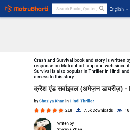
English
Crash and Survival book and story is written b
response on Matrubharti app and web since it i
Survival is also popular in Thriller in Hindi an
access to this story.
क्रैश एंड सर्वाइवल (अमेज़न डायरीज़) -
by
Shaziya Khan
in
Hindi Thriller
218
7.5k
Downloads
18
Writen by
Shaziya Khan