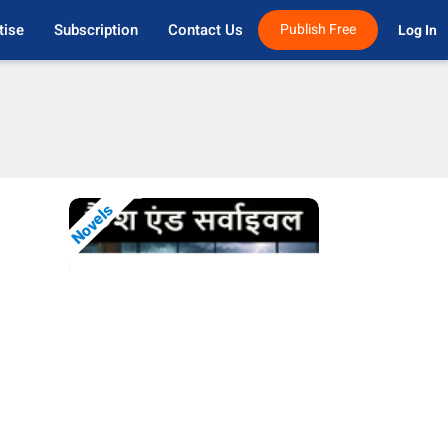
tise
Subscription
Contact Us
Publish Free
Log In 
Novels