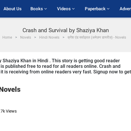
About Us
Books 
Videos 
Paperback 
Adver
Crash and Survival by Shaziya Khan
Home
Novels
Hindi Novels
क्रैश एंड सर्वाइवल (अमेज़न डायरीज़) - Novels
y Shaziya Khan in Hindi . This story is getting good reader
s published free to read for all readers online. Crash and
d it is receiving from online readers very fast. Signup now to get
Novels
.7k
Views