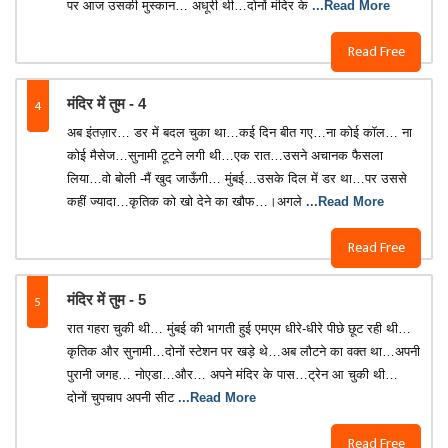
पर आज उसकी मुस्कान… अधूरी थी…दोनों मंदिर के
...Read More
Read Free
4
मंदिर में तुम - 4
अब इंतज़ार… डर में बदल चुका था…कई दिन बीत गए…ना कोई कॉल… ना
कोई मैसेज…सुनामी टूटने लगी थी…एक रात…उसने अचानक फैसला
लिया…वो बोली -मैं खुद जाऊँगी… मुंबई…उसके दिल में डर था…पर उससे
कहीं ज्यादा…कृतिक को खो देने का खौफ…।अगले
...Read More
Read Free
5
मंदिर में तुम - 5
रात गहरा चुकी थी… मुंबई की भागती हुई एमएम धीरे-धीरे पीछे छूट रही थी…
कृतिक और सुनामी…दोनों स्टेशन पर खड़े थे…अब लौटने का वक्त था…अपनी
पुरानी जगह… नोएडा…और… अपने मंदिर के पास…ट्रेन आ चुकी थी…
दोनों चुपचाप अपनी सीट
...Read More
Read Free