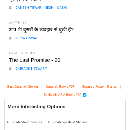
GANESH TEWARI 'NESH' (NASH)
ANYTHING
आप भी दूसरों के व्यवहार से दुखी हैं?
NITYA OSWAL
CRIME STORIES
The Last Promise - 20
CHIRANJIT TEWARY
Best Gujarati Stories
|
Gujarati Books PDF
|
Gujarati Fiction Stories
|
SUNIL ANJARIA Books PDF
More Interesting Options
Gujarati Short Stories
Gujarati Spiritual Stories