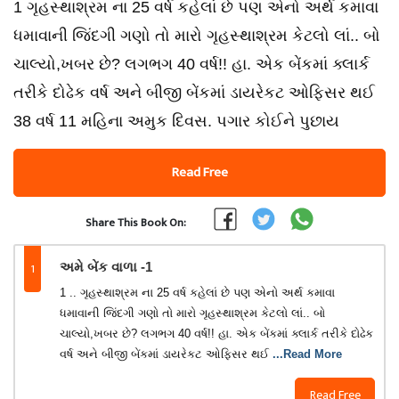
1 ગૃહસ્થાશ્રમ ના 25 વર્ષ કહેલાં છે પણ એનો અર્થ કમાવા
ધમાવાની જિંદગી ગણો તો મારો ગૃહસ્થાશ્રમ કેટલો લાં.. બો
ચાલ્યો,ખબર છે? લગભગ 40 વર્ષ!! હા. એક બેંકમાં ક્લાર્ક
તરીકે દોઢેક વર્ષ અને બીજી બેંકમાં ડાયરેકટ ઓફિસર થઈ
38 વર્ષ 11 મહિના અમુક દિવસ. પગાર કોઈને પુછાય
Read Free
Share This Book On:
1
અમે બેંક વાળા -1
1 .. ગૃહસ્થાશ્રમ ના 25 વર્ષ કહેલાં છે પણ એનો અર્થ કમાવા
ધમાવાની જિંદગી ગણો તો મારો ગૃહસ્થાશ્રમ કેટલો લાં.. બો
ચાલ્યો,ખબર છે? લગભગ 40 વર્ષ!! હા. એક બેંકમાં ક્લાર્ક તરીકે દોઢેક
વર્ષ અને બીજી બેંકમાં ડાયરેકટ ઓફિસર થઈ
...Read More
Read Free