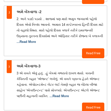
2
અમે બેંકવાળા -2
2. અને પડદો પડયો .. શાળામાં પણ મારો અમુક જગ્યાએ પહેલો
દિવસ એવો નિબંધ આવતો. અમારા 14 સપ્ટેમ્બરના હિન્દી દિવસ માટે
તો વહાલો વિષય. મારો પહેલો દિવસ ક્લાર્ક તરીકે ઇમરજન્સી
ઉઠ્યાના તુરતના દિવસોમાં અને ઓફિસર તરીકે રોજના બે કલાકની
...Read More
Read Free
3
અમે બેંકવાળા-3
3 એ વખતે એવું હતું.. હું બેંકમાં ગભરાતો દાખલ થયો. કાચની
કેબિનની બહાર ‘એજન્ટ’ લખેલું. એ વખતે બ્રાન્ચ હેડને એજન્ટ
કહેવાતા. એપોઇન્ટમેન્ટ લેટર લઈ તેમણે બહાર જ બેઠેલા બીજા
સાહેબ ‘એકાઉન્ટન્ટ’ પાસે મોકલ્યો. એકાઉન્ટન્ટ એટલે એજન્ટ
પછીની મહત્વની વ્યક્તિ.
...Read More
Read Free