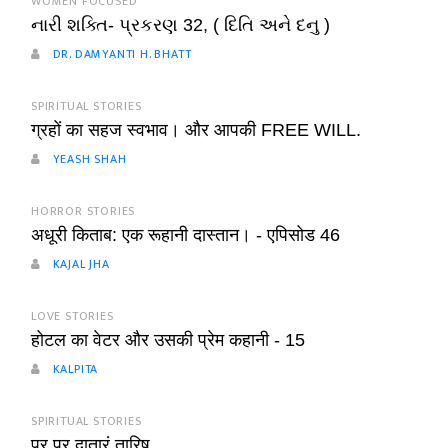
WOMEN FOCUSED
નારી શક્તિ- પ્રકરણ 32, ( દિતિ અને દનુ )
DR. DAMYANTI H. BHATT
SPIRITUAL STORIES
ग्रहों का सहज स्वभाव। और आपकी FREE WILL.
YEASH SHAH
HORROR STORIES
अधूरी किताब: एक रूहानी दास्तान। - एपिसोड 46
KAJAL JHA
LOVE STORIES
होटल का वेटर और उसकी प्रेम कहानी - 15
KALPITA
SPIRITUAL STORIES
प्र प्र दातारं तारिष