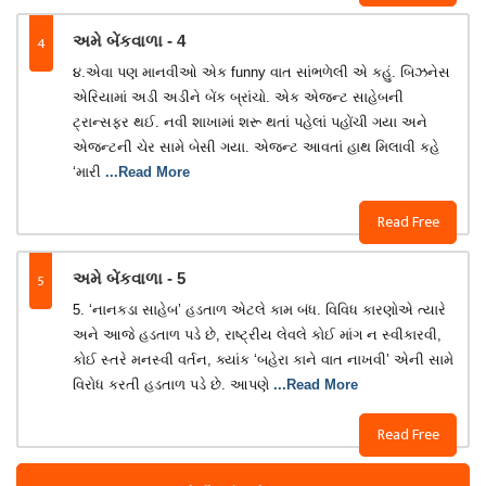
4
અમે બેંકવાળા - 4
૪.એવા પણ માનવીઓ એક funny વાત સાંભળેલી એ કહું. બિઝનેસ
એરિયામાં અડી અડીને બેંક બ્રાંચો. એક એજન્ટ સાહેબની
ટ્રાન્સફર થઈ. નવી શાખામાં શરૂ થતાં પહેલાં પહોંચી ગયા અને
એજન્ટની ચેર સામે બેસી ગયા. એજન્ટ આવતાં હાથ મિલાવી કહે
‘મારી
...Read More
Read Free
5
અમે બેંકવાળા - 5
5. ‘નાનકડા સાહેબ’ હડતાળ એટલે કામ બંધ. વિવિધ કારણોએ ત્યારે
અને આજે હડતાળ પડે છે, રાષ્ટ્રીય લેવલે કોઈ માંગ ન સ્વીકારવી,
કોઈ સ્તરે મનસ્વી વર્તન, ક્યાંક ‘બહેરા કાને વાત નાખવી’ એની સામે
વિરોધ કરતી હડતાળ પડે છે. આપણે
...Read More
Read Free