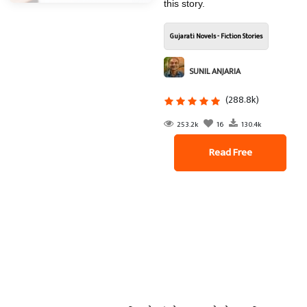
this story.
Gujarati Novels - Fiction Stories
SUNIL ANJARIA
(288.8k)
253.2k
16
130.4k
Read Free