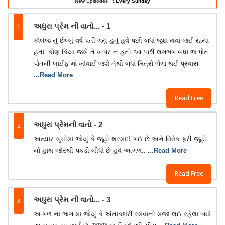
New Episodes : :
Every Sunday
1
અધુરા પ્રેમ ની વાતો... - 1
કોલેજ નું છેલ્લું વર્ષ પતી ગયું હતું હવે પછી બધાં જુદા થવાં જઈ રહ્યા
હતાં. કોણ કિયા જસે તે ખબર ન હતી આ પછી લગભગ બધાં જ પોત
પોતની લાઈફ માં ખોવાઈ જ્શે તેથી બધાં મિત્રો ભેગા થઈ પ્રવાસ
...Read More
Read Free
2
અધુરા પ્રેમની વાતો - 2
અત્યાર સુધીમાં જોયું કે જૂહી શરમાઈ ગઈ છે અને વિવેક ફરી જૂહી
નો હાથ જોરથી પકડી લીધો છે હવે આગળ..
...Read More
Read Free
3
અધુરા પ્રેમ ની વાતો... - 3
આગળ ના ભાગ માં જોયું કે અંતાક્શરી રમવાની મજા લઈ રહેલા બધાં