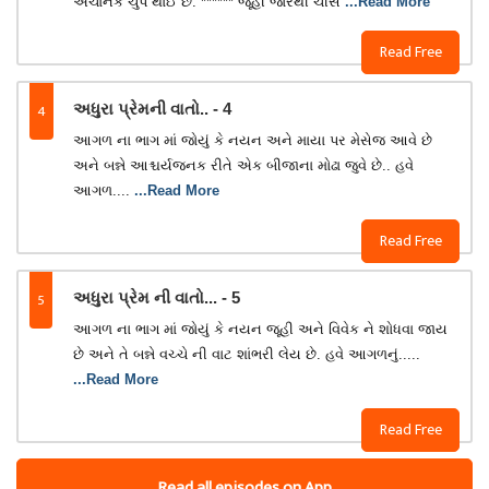
અચાનક ચુપ થાઈ છે. ****** જૂહી જોરથી ચીસ
...Read More
Read Free
4
અધુરા પ્રેમની વાતો.. - 4
આગળ ના ભાગ માં જોયું કે નયન અને માયા પર મેસેજ આવે છે
અને બન્ને આશ્ચર્યજનક રીતે એક બીજાના મોઢા જુવે છે.. હવે
આગળ....
...Read More
Read Free
5
અધુરા પ્રેમ ની વાતો... - 5
આગળ ના ભાગ માં જોયું કે નયન જૂહી અને વિવેક ને શોધવા જાય
છે અને તે બન્ને વચ્ચે ની વાટ શાંભરી લેય છે. હવે આગળનું.....
...Read More
Read Free
Read all episodes on App