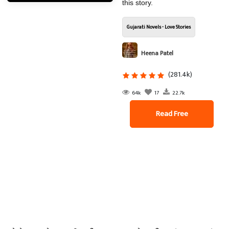
this story.
Gujarati Novels - Love Stories
Heena Patel
(281.4k)
64k
17
22.7k
Read Free