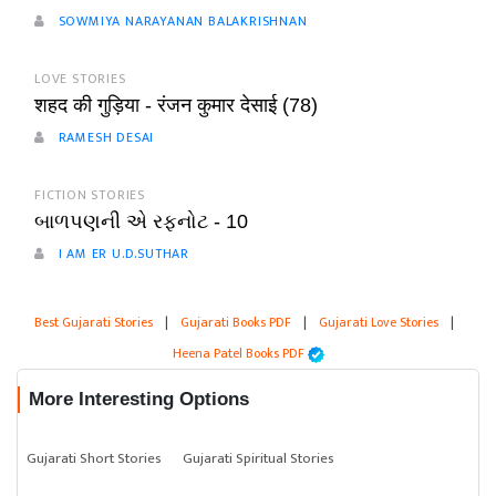
SOWMIYA NARAYANAN BALAKRISHNAN
LOVE STORIES
शहद की गुड़िया - रंजन कुमार देसाई (78)
RAMESH DESAI
FICTION STORIES
બાળપણની એ રફનોટ - 10
I AM ER U.D.SUTHAR
Best Gujarati Stories
|
Gujarati Books PDF
|
Gujarati Love Stories
|
Heena Patel Books PDF
More Interesting Options
Gujarati Short Stories
Gujarati Spiritual Stories