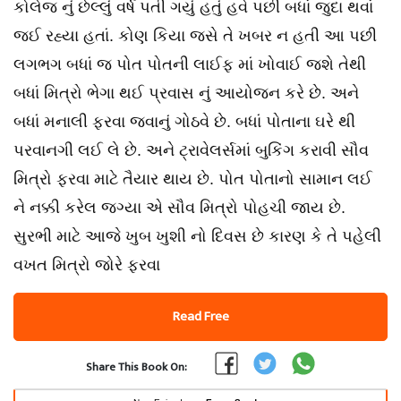
કોલેજ નું છેલ્લું વર્ષ પતી ગયું હતું હવે પછી બધાં જુદા થવાં
જઈ રહ્યા હતાં. કોણ કિયા જસે તે ખબર ન હતી આ પછી
લગભગ બધાં જ પોત પોતની લાઈફ માં ખોવાઈ જ્શે તેથી
બધાં મિત્રો ભેગા થઈ પ્રવાસ નું આયોજન કરે છે. અને
બધાં મનાલી ફરવા જવાનું ગોઠવે છે. બધાં પોતાના ઘરે થી
પરવાનગી લઈ લે છે. અને ટ્રાવેલર્સમાં બુકિંગ કરાવી સૌવ
મિત્રો ફરવા માટે તૈયાર થાય છે. પોત પોતાનો સામાન લઈ
ને નક્કી કરેલ જગ્યા એ સૌવ મિત્રો પોહચી જાય છે.
સુરભી માટે આજે ખુબ ખુશી નો દિવસ છે કારણ કે તે પહેલી
વખત મિત્રો જોરે ફરવા
Read Free
Share This Book On: