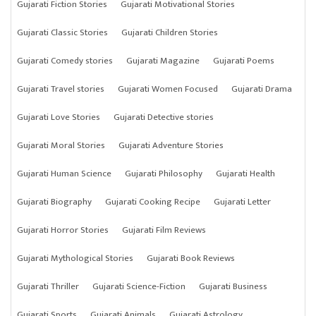
Gujarati Fiction Stories
Gujarati Motivational Stories
Gujarati Classic Stories
Gujarati Children Stories
Gujarati Comedy stories
Gujarati Magazine
Gujarati Poems
Gujarati Travel stories
Gujarati Women Focused
Gujarati Drama
Gujarati Love Stories
Gujarati Detective stories
Gujarati Moral Stories
Gujarati Adventure Stories
Gujarati Human Science
Gujarati Philosophy
Gujarati Health
Gujarati Biography
Gujarati Cooking Recipe
Gujarati Letter
Gujarati Horror Stories
Gujarati Film Reviews
Gujarati Mythological Stories
Gujarati Book Reviews
Gujarati Thriller
Gujarati Science-Fiction
Gujarati Business
Gujarati Sports
Gujarati Animals
Gujarati Astrology