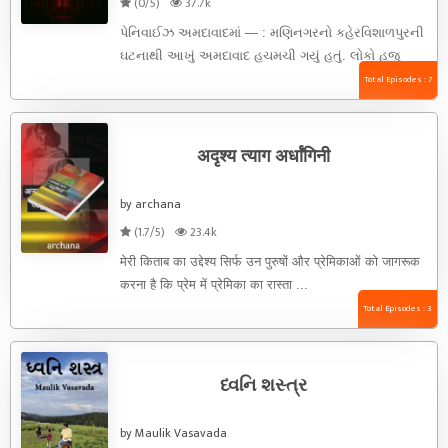
(0/5)
37.7k
પેનિવાઈઝ અમદાવાદમાં — : મણિનગરનો કહેરવિશાળપુરની
ઘટનાથી આખું અમદાવાદ હચમચી ગયું હતું. લોકો હજુ
ડરીને એ વિસ્તાર તરફ જતા ...
Total Episodes : 7
अदृश्य त्याग अर्धांगिनी
by archana
(1.7/5)
23.4k
मेरी किताब का उद्देश्य सिर्फ उन पुरुषों और प्रेमिकाओं को जागरूक
करना है कि प्रेम में प्रेमिका का रास्ता ...
Total Episodes : 3
ધ્વનિ શસ્ત્ર
by Maulik Vasavada