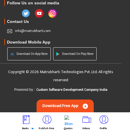
Follow Us on social media
Contact Us
info@matrubharti.com
Download Mobile App
Download On App Store
Download On Play Store
Copyright © 2026 Matrubharti Technologies Pvt. Ltd. All rights
reserved
Custom Software Development Company India
Powered by :
Download Free App
Books
Publish Free
Quotes
Videos
Profile