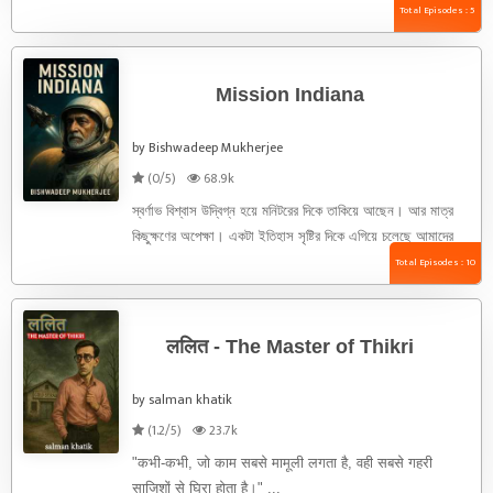
...
Total Episodes : 5
Mission Indiana
by Bishwadeep Mukherjee
(0/5)
68.9k
স্বর্ণাভ বিশ্বাস উদ্বিগ্ন হয়ে মনিটরের দিকে তাকিয়ে আছেন। আর মাত্র
কিছুক্ষণের অপেক্ষা। একটা ইতিহাস সৃষ্টির দিকে এগিয়ে চলেছে আমাদের
...
Total Episodes : 10
ललित - The Master of Thikri
by salman khatik
(1.2/5)
23.7k
"कभी-कभी, जो काम सबसे मामूली लगता है, वही सबसे गहरी
साजिशों से घिरा होता है।" ...