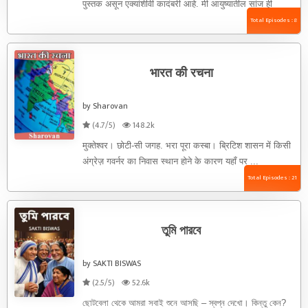
पुस्तक असून एक्यांशीवी कादंबरी आहे. मी आयुष्यातील सांज ही
पुस्तक लिहिण्यामागे प्रेरणा ...
Total Episodes : 8
भारत की रचना
by Sharovan
(4.7/5)
148.2k
मुक्तेश्वर। छोटी-सी जगह. भरा पूरा कस्बा। ब्रिटिश शासन में किसी
अंग्रेज़ गवर्नर का निवास स्थान होने के कारण यहाँ पर ...
Total Episodes : 21
তুমি পারবে
by SAKTI BISWAS
(2.5/5)
52.6k
ছোটবেলা থেকে আমরা সবাই শুনে আসছি – স্বপ্ন দেখো। কিন্তু কেন?