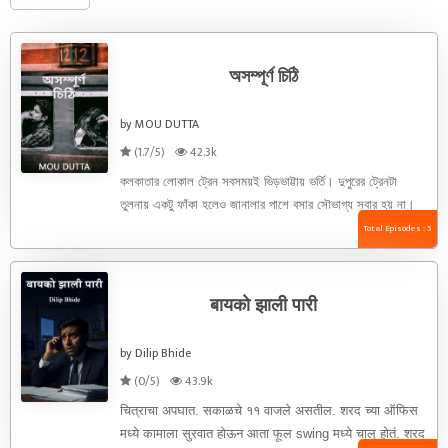
অসম্পূর্ণ চিঠি
by MOU DUTTA
(1.7/5)
42.3k
কলকাতার লোকাল ট্রেন সবসময়ই ভিড়ভাট্টায় ভর্তি। দুপুরের ট্রেনটা
তুলনায় একটু ফাঁকা হলেও জানালার পাশে বসার সৌভাগ্য সবার হয় না।
...
Total Episodes : 5
बायको झाली पारी
by Dilip Bhide
(0/5)
43.9k
चित्राचा अपघात. सकाळचे ११ वाजले असतील. शरद च्या ऑफिस
मध्ये कामाला सुरवात होऊन आता फूल swing मध्ये चालू होतं. शरद