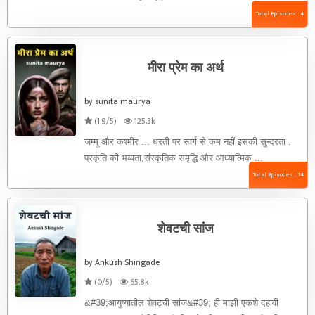
Total Episodes : 4
मीरा प्रेम का अर्थ
by sunita maurya
(1.9/5)
125.3k
जम्मू और कश्मीर ... धरती पर स्वर्ग से कम नहीं इसकी सुन्दरता .
प्रकृति की भव्यता,संस्कृतिक समृद्धि और आध्यात्मिक ...
Total Episodes : 14
शेवटची सांज
by Ankush Shingade
(0/5)
65.8k
&#39;आयुष्यातील शेवटची सांज&#39; ही माझी एकशे दहावी