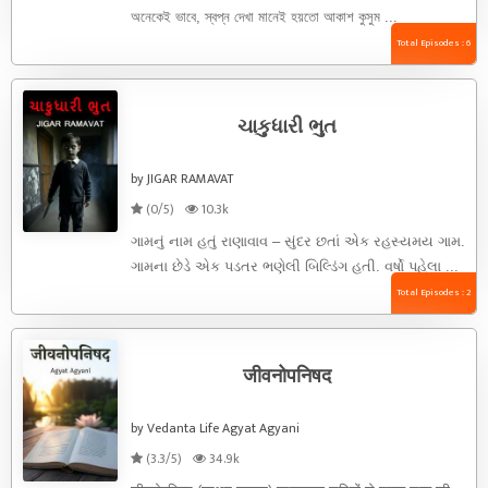
অনেকেই ভাবে, স্বপ্ন দেখা মানেই হয়তো আকাশ কুসুম ...
Total Episodes : 6
ચાકુધારી ભુત
by JIGAR RAMAVAT
(0/5)
10.3k
ગામનું નામ હતું રાણાવાવ – સુંદર છતાં એક રહસ્યમય ગામ.
ગામના છેડે એક પડતર ભણેલી બિલ્ડિંગ હતી. વર્ષો પહેલા ...
Total Episodes : 2
जीवनोपनिषद
by Vedanta Life Agyat Agyani
(3.3/5)
34.9k