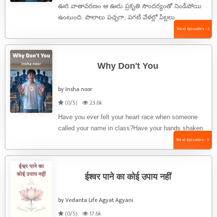
ఊరి వాతావరణం ఆ ఊరు ప్రకృతి సౌందర్యంతో నిండిపోయి
ఉంటుంది. పొలాలు పచ్చగా, పగటి వేళల్లో పిల్లలు
ఆడుకుంటూ, పెద్దలు చెరువుల దగ్గర కూర్చుని కథలు
Total Episodes : 2
చెబుతూ ...
Why Don't You
by Insha noor
(0/5)
23.6k
Have you ever felt your heart race when someone
called your name in class?Have your hands shaken
while introducing ...
Total Episodes : 5
ईश्वर पाने का कोई उपाय नहीं
by Vedanta Life Agyat Agyani
(0/5)
17.6k