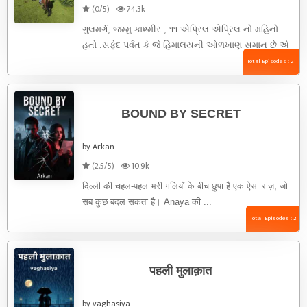
(0/5)
74.3k
ગુલમર્ગ, જમ્મુ કાશ્મીર , ૧૧ એપ્રિલ એપ્રિલ નો મહિનો
હતો .સફેદ પર્વત કે જે હિમાલયની ઓળખાણ સમાન છે એ
એપ્રિલ ...
Total Episodes : 21
BOUND BY SECRET
by Arkan
(2.5/5)
10.9k
दिल्ली की चहल-पहल भरी गलियों के बीच छुपा है एक ऐसा राज़, जो
सब कुछ बदल सकता है। Anaya की ...
Total Episodes : 2
पहली मुलाक़ात
by vaghasiya