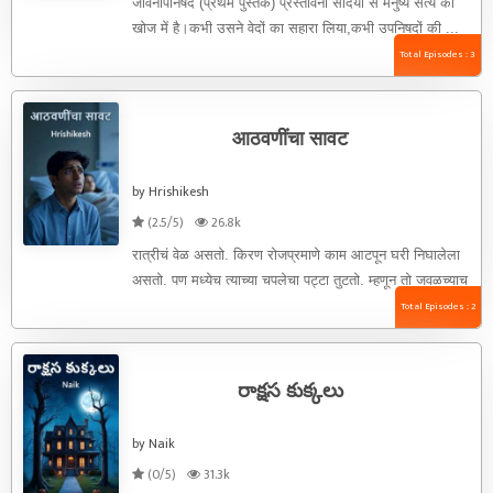
जीवनोपनिषद (प्रथम पुस्तक) प्रस्तावना सदियों से मनुष्य सत्य की
खोज में है।कभी उसने वेदों का सहारा लिया,कभी उपनिषदों की ...
Total Episodes : 3
आठवणींचा सावट
by Hrishikesh
(2.5/5)
26.8k
रात्रीचं वेळ असतो. किरण रोजप्रमाणे काम आटपून घरी निघालेला
असतो. पण मध्येच त्याच्या चपलेचा पट्टा तुटतो. म्हणून तो जवळच्याच
...
Total Episodes : 2
రాక్షస కుక్కలు
by Naik
(0/5)
31.3k