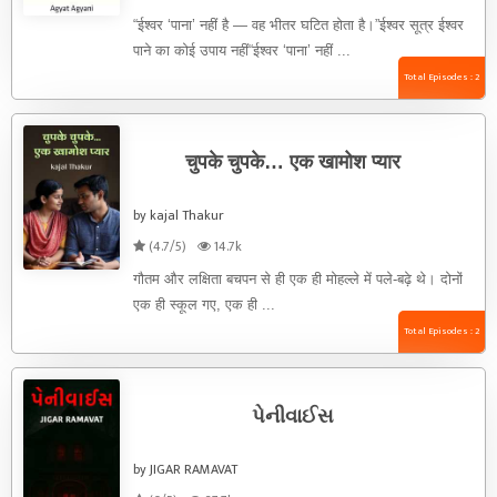
“ईश्वर ‘पाना’ नहीं है — वह भीतर घटित होता है।”ईश्वर सूत्र ईश्वर
पाने का कोई उपाय नहीं“ईश्वर ‘पाना’ नहीं ...
Total Episodes : 2
चुपके चुपके… एक खामोश प्यार
by kajal Thakur
(4.7/5)
14.7k
गौतम और लक्षिता बचपन से ही एक ही मोहल्ले में पले-बढ़े थे। दोनों
एक ही स्कूल गए, एक ही ...
Total Episodes : 2
પેનીવાઈસ
by JIGAR RAMAVAT