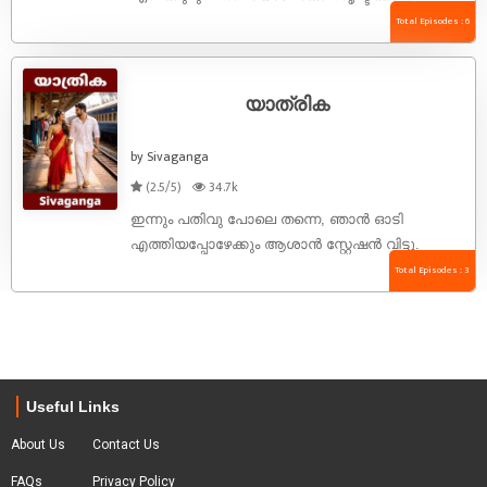
ഇന്ദ്രജാലം വശമുള്ളവൻ. നിന്റെ
Total Episodes : 6
പ്രണയമന്ത്രങ്ങൾ എനിക്കുമേൽ
വർഷിക്കപ്പെടട്ടേ... ഞാൻ നിന്നോടു അലിഞ്ഞു
ചേരട്ടെ.... ഇതു ...
യാത്രിക
by Sivaganga
(2.5/5)
34.7k
ഇന്നും പതിവു പോലെ തന്നെ, ഞാൻ ഓടി
എത്തിയപ്പോഴേക്കും ആശാൻ സ്റ്റേഷൻ വിട്ടു.
ഇനിയിപ്പോൾ ഓടിയിട്ടെന്തിനാ, പതിയെ നടക്കാം.
Total Episodes : 3
ഞാൻ എന്റെ ഓട്ടത്തെ നടത്തത്തിലേക്ക്
പരിവർത്തനപ്പെടുത്തി. ...
Useful Links
About Us
Contact Us
FAQs
Privacy Policy