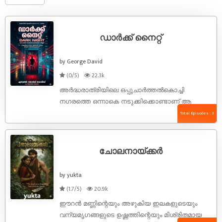
​ഡാർക്ക് നൈറ്റ്
by George David
(0/5)
22.3k
അർദ്ധരാത്രിയിലെ ഒപ്പുചാർത്തൽ ​കൊച്ചി
നഗരത്തെ ഒന്നാകെ നടുക്കിക്കൊണ്ടാണ് ആ
വാർത്ത പുറത്തു വന്നത്. പ്രമുഖ വ്യവസായി
Total Episodes : 3
വിക്രം സിംഹ തൻ്റെ ആഡംബര ഫ്ലാറ്റിൻ്റെ
ഇരുപതാം നിലയിൽ നിന്ന് ...
ചോലനായ്ക്കർ
by yukta
(1.7/5)
20.9k
ഈറൻ മണ്ണിന്റെയും അഴുകിയ ഇലകളുടെയും
വന്യമൃഗങ്ങളുടെ ഉഷ്ണത്തിന്റെയും മിശ്രിതമായ