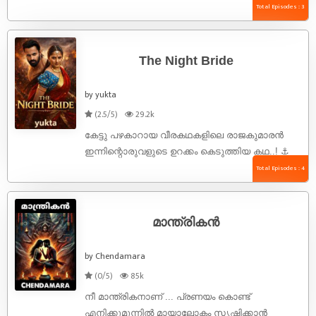
ആ ഗന്ധം.. അതായിരുന്നു കാടിന്റെ ശ്വാസം.
Total Episodes : 3
ആകാശം കാണാൻ സമ്മതിക്കാത്ത വണ്ണം
പടർന്നുപന്തലിച്ചു നിൽക്കുന്ന
ഈറ്റക്കാടുകൾക്കിടയിലൂടെ കരിമ്പുഴ ...
The Night Bride
by yukta
(2.5/5)
29.2k
കേട്ടു പഴകാറായ വീരകഥകളിലെ രാജകുമാരൻ
ഇന്നിന്റൊരുവളുടെ ഉറക്കം കെടുത്തിയ കഥ..! ⚓
ആധുനികകാലത്തെ ഒരു ചരിത്ര ഗവേഷക
Total Episodes : 4
വിദ്യാർത്ഥിനി ഒരു രാത്രി കാലത്തിന്റെ
അതിർത്തി കടക്കുന്നു. 12-ആം നൂറ്റാണ്ടിലേക്ക്.
വിവാഹാഘോഷങ്ങൾ നിറഞ്ഞ ഒരു ...
മാന്ത്രികൻ
by Chendamara
(0/5)
85k
നീ മാന്ത്രികനാണ് ... പ്രണയം കൊണ്ട്
എനിക്കുമുന്നിൽ മായാലോകം സൃഷ്ടിക്കാൻ