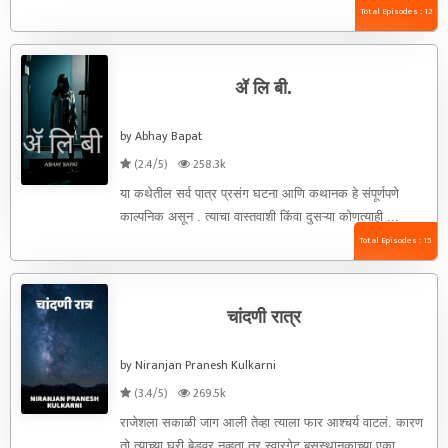
बघते. ...
Total Episodes : 12
ॲ लि बी.
by Abhay Bapat
(2.4/5)
258.3k
या कथेतील सर्व पात्र प्रसंग घटना आणि कथानक हे संपूर्णपणे
काल्पनिक असून . त्याचा वास्तवाशी किंवा दुसऱ्या कोणत्याही ...
Total Episodes : 15
चांदणी रात्र
by Niranjan Pranesh Kulkarni
(3.4/5)
269.5k
राजेशला सकाळी जाग आली तेव्हा त्याला फार आश्चर्य वाटलं. कारण
तो त्याच्या घरी बेडवर नव्हता तर स्वारगेट बसस्थानकाच्या एका ...