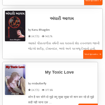
. કે ...
Total Episodes : 8
અંધારી આલમ
by Kanu Bhagdev
(4.7/5)
143.7k
આશરે પીસતાળીસ વર્ષની વય ધરાવતો શેઠ રતનલાલ જાબી
જેટલો શરીફ, ઈમાનદાર, ભલો અને પરગજુ દેખાતો હતો,
અંદરખાનેથી તે એટલો ...
Total Episodes : 18
My Toxic Love
by misbutterfly
(4.7/5)
377.8k
कोन है यार सोने दो मुझे क्यू सुबह सुबह परे शान कर रहे हो मुझे
कही नही जाना एक ...