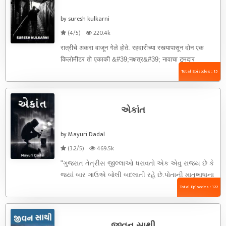
by suresh kulkarni
(4/5)
220.4k
रात्रीचे अकरा वाजून गेले होते. रहदारीच्या रस्त्यापासून दोन एक
किलोमीटर तो एकाकी &#39;नक्षत्र&#39; नावाचा टुमदार
दोनमजली बांगला ऐटीत उभा ...
Total Episodes : 15
એકાંત
by Mayuri Dadal
(3.2/5)
469.5k
"ગુજરાત તેત્રીસ જીલ્લાઓ ધરાવતો એક એવુ રાજ્ય છે કે
જ્યાં બાર ગાઉએ બોલી બદલાતી રહે છે.પોતાની માતૃભાષાના
તહેવારોની સાથે ...
Total Episodes : 122
જીવન સાથી