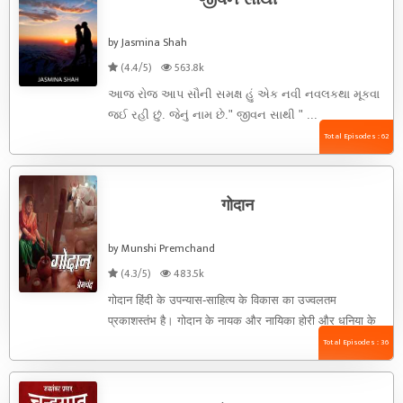
by Jasmina Shah
(4.4/5)
563.8k
આજ રોજ આપ સૌની સમક્ષ હું એક નવી નવલકથા મૂકવા
જઈ રહી છું. જેનું નામ છે." જીવન સાથી " ...
Total Episodes : 62
गोदान
by Munshi Premchand
(4.3/5)
483.5k
गोदान हिंदी के उपन्यास-साहित्य के विकास का उज्वलतम
प्रकाशस्तंभ है। गोदान के नायक और नायिका होरी और धनिया के
...
Total Episodes : 36