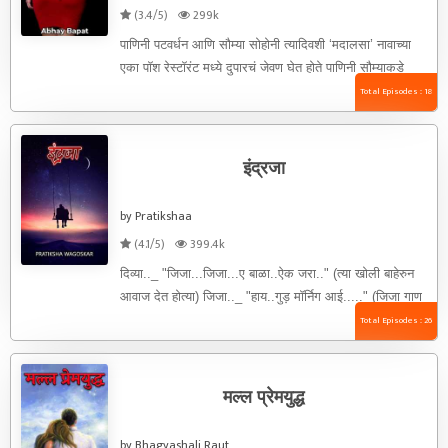
(3.4/5)
299k
पाणिनी पटवर्धन आणि सौम्या सोहोनी त्यादिवशी ‘मदालसा’ नावाच्या
एका पॉश रेस्टॉरंट मध्ये दुपारचं जेवण घेत होते पाणिनी सौम्याकडे
बघून ...
Total Episodes : 18
इंद्रजा
by Pratikshaa
(4.1/5)
399.4k
दिव्या.._ "जिजा...जिजा...ए बाळा..ऐक जरा.." (त्या खोली बाहेरुन
आवाज देत होत्या) जिजा.._ "हाय..गुड़ मॉर्निग आई....." (जिजा गाण
बंद करत म्हणाली) दिव्या.._ "गुड़ मॉर्निग बाळा..तुझ ...
Total Episodes : 26
मल्ल प्रेमयुद्ध
by Bhagyashali Raut