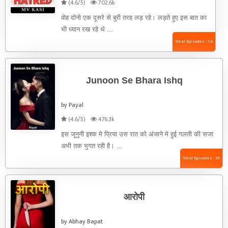
(4.6/5)
702.6k
वोह दोनो एक दूसरे से बुरी तरह लड़ रहे। लड़ते हुए इस बात का
भी ध्यान रख रहे थे ...
Total Episodes : 54
Junoon Se Bhara Ishq
by Payal
(4.6/5)
476.3k
इस जूनुनी इश्क मे प्रिया उस रात को अंजाने मे हुई गलती की सजा
अभी तक भुगत रही है। ...
Total Episodes : 38
आरोपी
by Abhay Bapat