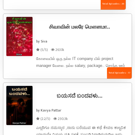
Total Episodes : 36
சிவாவின் மலரே மௌனமா..
by Siva
(5/5)
263.1k
கோவையில் ஒரு நல்ல IT company யில் project
manager வேலை. நல்ல salary, package.. சொந்த ஊர்
கோவை னால double jackpot. எனக்கு ...
Total Episodes : 17
ಬಯಸದೆ ಬಂದವಳು...
by Kavya Pattar
(2.2/5)
230.3k
ಎಲ್ಲರಿಗೂ ನಮಸ್ಕಾರ ,ನಾನು ಬರೆಯುವ ಈ ಕಥೆ ಕೇವಲ ಕಾಲ್ಪನಿಕ
ಯಾವುದೇ ವಿಷಯ,ವ್ಯಕ್ತಿ,ಸ್ಥಳಕ್ಕೆ ಸಂಬದ್ದಿಸಿದ್ದಾಗಿರುವುದಿಲ್ಲ ಇದು