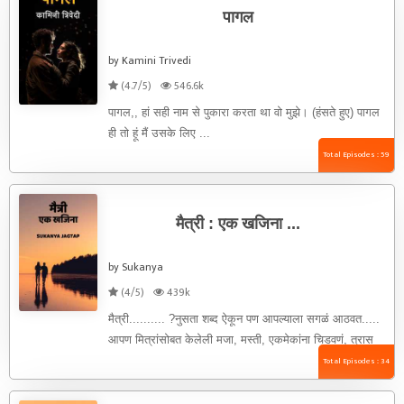
पागल
by Kamini Trivedi
(4.7/5)
546.6k
पागल,, हां सही नाम से पुकारा करता था वो मुझे। (हंसते हुए) पागल
ही तो हूं मैं उसके लिए ...
Total Episodes : 59
मैत्री : एक खजिना ...
by Sukanya
(4/5)
439k
मैत्री.......... ?नुसता शब्द ऐकून पण आपल्याला सगळं आठवत.....
आपण मित्रांसोबत केलेली मजा, मस्ती, एकमेकांना चिडवणं, त्रास
देण...... अगदी काही ...
Total Episodes : 34