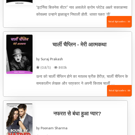
“इटर्निया बिजनेस सेंटर” नाव असलेले क्रोम प्लेटेड अक्षरे सकाळच्या
कोवळ्या उन्हाने झळाळून निघाली होती. धावत पळत ‘ती’
तळमजल्याच्या ...
Total Episodes : 38
चार्ली चैप्लिन - मेरी आत्मकथा
by Suraj Prakash
(0.8/5)
861.1k
ऊना को चार्ली चैप्लिन होने का मतलब फ्रैंक हैरीज़, चार्ली चैप्लिन के
समकालीन लेखक और पत्रकार ने अपनी किताब चार्ली ...
Total Episodes : 66
नफरत से बंधा हुआ प्यार?
by Poonam Sharma