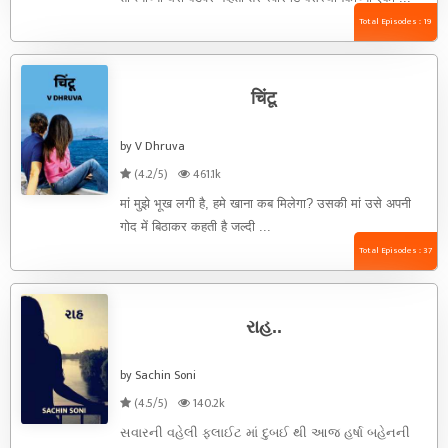
Total Episodes : 19
चिंटू
by V Dhruva
(4.2/5)
461.1k
मां मुझे भूख लगी है, हमे खाना कब मिलेगा? उसकी मां उसे अपनी
गोद में बिठाकर कहती है जल्दी ...
Total Episodes : 37
રાહ..
by Sachin Soni
(4.5/5)
140.2k
સવારની વહેલી ફ્લાઈટ માં દુબઈ થી આજ હર્ષા બહેનની