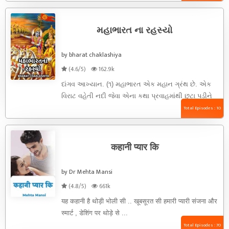
મહાભારત ના રહસ્યો
by bharat chaklashiya
(4.6/5)
162.9k
દાંગવ આખ્યાન. (૧) મહાભારત એક મહાન ગ્રંથ છે. એક
વિરાટ વહેતી નદી જેવા એના કથા પ્રવાહમાંથી છુટા પડીને
...
Total Episodes : 10
कहानी प्यार कि
by Dr Mehta Mansi
(4.8/5)
661k
यह कहानी है थोड़ी भोली सी .. खूबसूरत सी हमारी प्यारी संजना और
स्मार्ट , डेशिंग पर थोड़े से ...
Total Episodes : 70