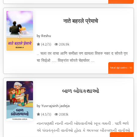
नाते बहरले प्रेमाचे
by Reshu
(4.2/5)
206.9k
.. चला तर वाचा आणि समीक्षा पण द्यायला विसरु नका द सोरते गृप
चा सिईओ .... विक्रांत सोरते चेहर्यावर ...
Total Episodes : 10
બાળ બોધકથાઓ
by Yuvrajsinh jadeja
(4.5/5)
208.1k
નાનપણથી નાની નાની બોધવાર્તાઓ ખૂબ ગમતી . પછી ભલે
એ પંચતંત્રની વાર્તાઓ હોય કે અકબર બીરબલની વાર્તાઓ