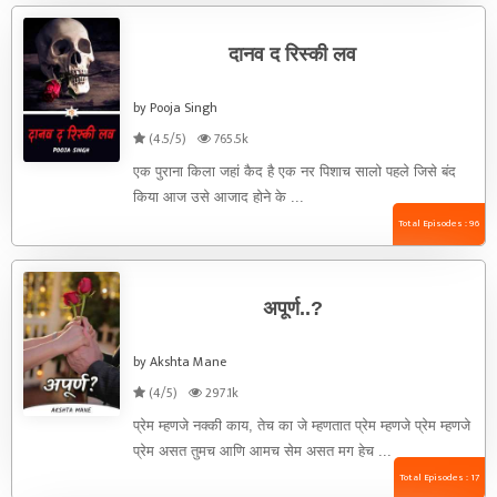
दानव द रिस्की लव
by Pooja Singh
(4.5/5)
765.5k
एक पुराना किला जहां कैद है एक नर पिशाच सालो पहले जिसे बंद
किया आज उसे आजाद होने के ...
Total Episodes : 96
अपूर्ण..?
by Akshta Mane
(4/5)
297.1k
प्रेम म्हणजे नक्की काय, तेच का जे म्हणतात प्रेम म्हणजे प्रेम म्हणजे
प्रेम असत तुमच आणि आमच सेम असत मग हेच ...
Total Episodes : 17