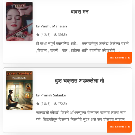
बावरा मन
by Vaishu Mahajan
(4.2/5)
316.5k
ही कथा संपूर्ण काल्पनिक आहे.... कल्पकतेतून उल्लेख केलेल्या घराणे
,ठिकाण , कंपनी , मॉल , हॉटेल्स आणि व्यक्तींचा कोणाशीही ...
Total Episodes : 18
दुष्ट चक्रात अडकलेला तो
by Pranali Salunke
(2.8/5)
172.7k
सकाळची कोवळी किरणे अभिमन्यूच्या चेहऱ्यावर पडताच त्याला जाग
येते. खिडकीतून दिसणारे निसर्गाचे सुंदर असे रूप डोळ्यांत साठवून
अभिमन्यू अंघोळीला ...
Total Episodes : 16