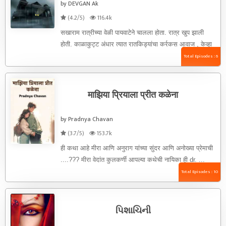
by DEVGAN Ak
(4.2/5)
116.4k
सखाराम रात्रीच्या वेळी पायवाटेने चालला होता. रात्र खुप झाली
होती. काळाकुट्ट अंधार त्यात रातकिड्यांचा कर्रकस आवाज , केव्हा
तरी ...
Total Episodes : 6
माझिया प्रियाला प्रीत कळेना
by Pradnya Chavan
(3.7/5)
153.7k
ही कथा आहे मीरा आणि अनुराग यांच्या सुंदर आणि अनोख्या प्रेमाची
....??? मीरा वेदांत कुलकर्णी आपल्या कथेची नायिका ही dr. ...
Total Episodes : 10
પિશાચિની