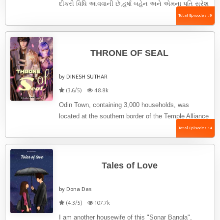
દીકરી વિધિ આવવાની છે,હર્ષા બહેન અને એમના પતિ સુરેશ
ફ્લાઈટના ...
Total Episodes : 9
THRONE OF SEAL
by DINESH SUTHAR
(3.6/5)
48.8k
Odin Town, containing 3,000 households, was
located at the southern border of the Temple Alliance
and counted itself as ...
Total Episodes : 4
Tales of Love
by Dona Das
(4.3/5)
107.7k
I am another housewife of this "Sonar Bangla",