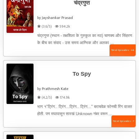
चंद्रगुप्त
by Jayshankar Prasad
(3.6/5)
594.2k
चंद्रगुप्त (स्थान - तक्षशिला के गुरुकुल का मठ) चाणक्य और सिंहरण
के बीच का संवाद - उस समय आम्भिक और अलका ...
Total Episodes : 44
To Spy
by Prathmesh Kate
(4.2/5)
174.9k
भाग १"ट्रिंग.. ट्रिंग...ट्रिंग.. ट्रिंग..." बराचवेळ फोनची रिंग वाजत
होती. पण मघापासून सारखं Unknown नंबर वरून ...
Total Episodes : 7