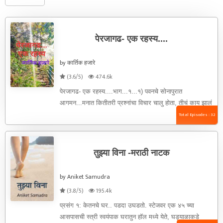
पेरजागढ- एक रहस्य....
by कार्तिक हजारे
(3.6/5)
474.6k
पेरजागढ- एक रहस्य....भाग...१...१) पवनचे सोनापुरात
आगमन...मनात कितीतरी प्रश्नांचा विचार चालु होता, तीचं काय झालं
असेल ...? तीने आत्महत्या तर ...
Total Episodes : 32
तुझ्या विना -मराठी नाटक
by Aniket Samudra
(3.8/5)
195.4k
प्रसंग १: केतनचे घर.. पडदा उघडतो. स्टेजवर एक ४५ च्या
आसपासची स्त्री स्वयंपाक घरातुन हॉल मध्ये येते, घड्याळाकडे