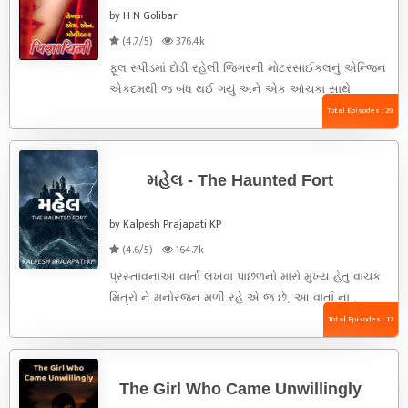
by H N Golibar
(4.7/5)
376.4k
ફૂલ સ્પીડમાં દોડી રહેલી જિગરની મોટરસાઈકલનું એન્જિન
એકદમથી જ બંધ થઈ ગયું અને એક આંચકા સાથે
મોટરસાઈકલ ઊભી રહી ...
Total Episodes : 29
મહેલ - The Haunted Fort
by Kalpesh Prajapati KP
(4.6/5)
164.7k
પ્રસ્તાવનાઆ વાર્તા લખવા પાછળનો મારો મુખ્ય હેતુ વાચક
મિત્રો ને મનોરંજન મળી રહે એ જ છે, આ વાર્તા ના ...
Total Episodes : 17
The Girl Who Came Unwillingly