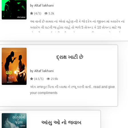
by Altaf lakhani
(4/5)
5.3k
આ વાર્તા છે સમય નાં એવાં વહેણ ની કે જે દરેક નાં જીવન માં ક્યારેક નાં
ક્યારેક તૌ ઘટતી જ હોય ચાહે યે ભલે 5 સેકન્ડ કે 10 સેકન્ડ માટે જ
હોય તૌ આ વાર્તા વાંચી પછી તમારો અમુલ્ય પ્રતિભાવ આપવો ભૂલશો
નહીં
દ્રાક્ષ ખાટી છે
by Altaf lakhani
(4.5/5)
21.9k
એક મજબુર પિતા ની વ્યથા ને રજૂ કરતી વાર્તા.. read and give
your compliments
આંસુ ઓ નો જવાબ