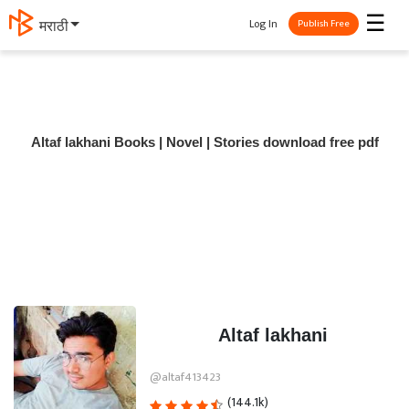
☰
Log In
मराठी
Publish Free
Altaf lakhani Books | Novel | Stories download free pdf
Altaf lakhani
@altaf413423
(144.1k)