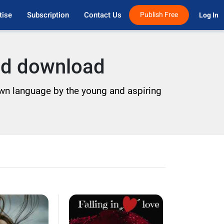
tise
Subscription
Contact Us
Publish Free
Log In 
and download
 own language by the young and aspiring