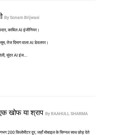
नी
By Sonam Brijwasi
दार, काबिल AI इंजीनियर।
सूम, तेज दिमाग वाला AI डेवलपर।
, सुंदर AI इंज...
 एक खोफ या श्राप
By RAAHULL SHARMA
गभग 200 किलोमीटर दूर, जहाँ मोबाइल के सिग्नल साथ छोड़ देते