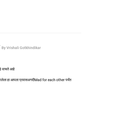
र
By Vrishali Gotkhindikar
ढे वाचते आहे
ालेला हा आपला प्रवासअगदीMad for each other पर्यंत