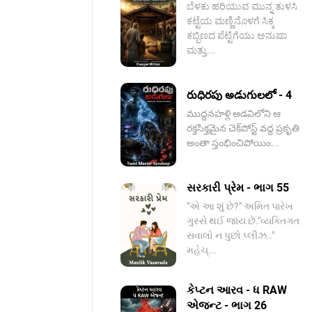
ಬೆಳಕು ಹರಿಯುವ ಮುನ್ನ ತುಳಸಿ
ಕಟ್ಟೆಯ ಮಣ್ಣಿನೊಳಗೆ ಸಿಕ್ಕ
ಕಬ್ಬಿಣದ ಪೆಟ್ಟಿಗೆಯು ಅನುಷಾ
ಮತ್ತು...
రుధిరపు అడుగులలో - 4
ముద్దనహళ్లి అడవిలోని ఆ
రక్తసిక్తమైన చెక్‌పోస్ట్ వద్ద ప్రకృతి
అంతా స్తంభించిపోయిం...
સરકારી પ્રેમ - ભાગ 55
"એ આ શું છે?" અમિત પારેખ
ગુસ્સે થઈ જાય છે."વ્યક્તિગત
સવાલો ન પુછો પ્લીઝ.."
મહેચ્...
કેપ્ટન આરવ - ધ RAW
એજન્ટ - ભાગ 26