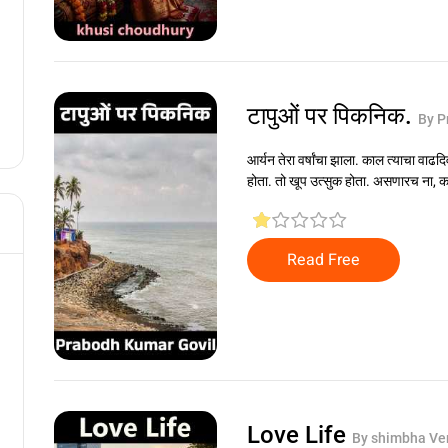
टापुओं पर पिकनिक.
By P
आर्यन तेरा वर्षांचा झाला. काल त्याचा वा
होता. तो खूप उत्सुक होता. असणारच ना, क
Read Free
Love Life
By shimbha V