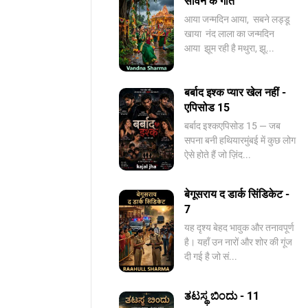
सावन के गीत
आया जन्मदिन आया, सबने लड्डू
खाया नंद लाला का जन्मदिन
आया झूम रही है मथुरा, झू...
बर्बाद इश्क प्यार खेल नहीं -
एपिसोड 15
बर्बाद इश्कएपिसोड 15 — जब
सपना बनी हथियारमुंबई में कुछ लोग
ऐसे होते हैं जो ज़िंद...
बेगूसराय द डार्क सिंडिकेट -
7
यह दृश्य बेहद भावुक और तनावपूर्ण
है। यहाँ उन नारों और शोर की गूंज
दी गई है जो सं...
ತಟಸ್ಥ ಬಿಂದು - 11