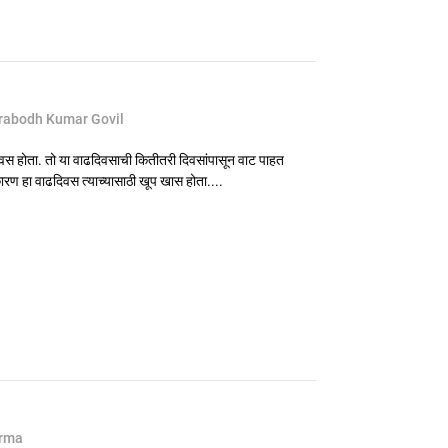
rabodh Kumar Govil
ढदिवस होता. तो या वाढदिवसाची कितीतरी दिवसांपासून वाट पाहत
ारण हा वाढदिवस त्याच्यासाठी खूप खास होता....
erma