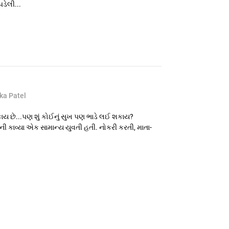
ડેલી...
ka Patel
શકાય છે...પણ શું કોઈનું સુખ પણ ભાડે લઈ શકાય?
ની કાવ્યા એક સામાન્ય યુવતી હતી. નોકરી કરતી, માતા-