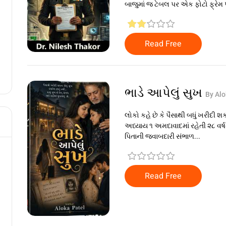
બાજુમાં જ ટેબલ પર એક ફોટો ફ્રેમ પ
Read Free
ભાડે આપેલું સુખ
By Alo
લોકો કહે છે કે પૈસાથી બધું ખરીદી 
અધ્યાય ૧ અમદાવાદમાં રહેતી ૨૮ વર્ષ
પિતાની જવાબદારી સંભાળ...
Read Free