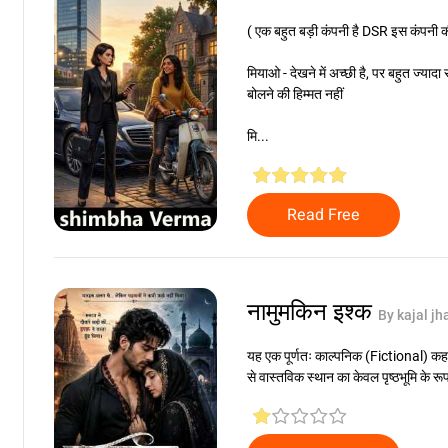
( एक बहुत बड़ी कंपनी है DSR इस कंपनी 
मियाओ - देखने में अच्छी है, पर बहुत ज्या
बोलने की हिम्मत नहीं
मि...
Read Free
नामुमकिन इश्क
By kajal jh
यह एक पूर्णतः काल्पनिक (Fictional) कहान
से वास्तविक स्थान का केवल पृष्ठभूमि के रू