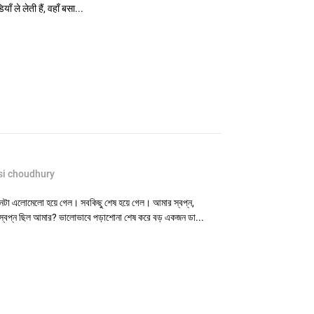
 ले लेती हैं, वहाँ बसा...
si choudhury
া এলোমেলো হয়ে গেল। সবকিছু শেষ হয়ে গেল। আমার স্বপ্ন,
বপ্ন ছিল আমার? ভালোভাবে পড়াশোনা শেষ করে বড় একজন ডা...