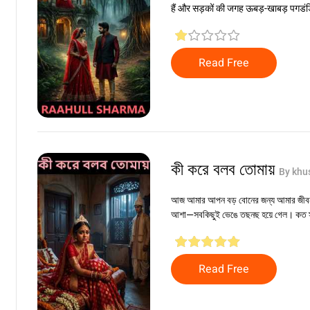
हैं और सड़कों की जगह ऊबड़-खाबड़ पगडंडियाँ
Read Free
কী করে বলব তোমায়
By khu
আজ আমার আপন বড় বোনের জন্য আমার জীবনট
আশা—সবকিছুই ভেঙে তছনছ হয়ে গেল। কত স্
Read Free