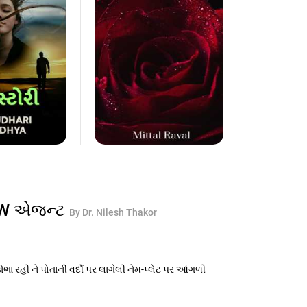
AW એજન્ટ
By Dr. Nilesh Thakor
ભા રહી ને પોતાની વર્દી પર લાગેલી નેમ-પ્લેટ પર આંગળી