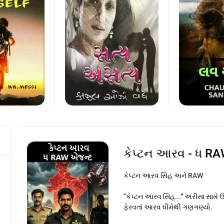
કેપ્ટન આરવ - ધ R
કેપ્ટન આરવ સિંહ અને RAW
“કેપ્ટન આરવ સિંહ...” અરીસા સામે ઊ
ફેરવતાં આરવ ધીમેથી ગણગણ્યો.