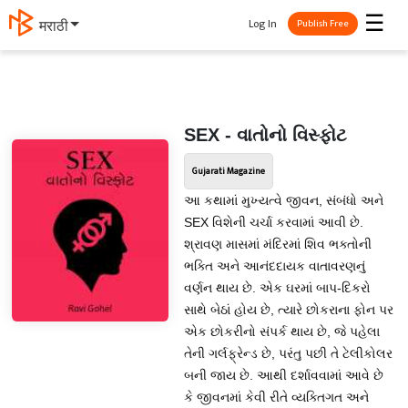
☰
Log In
मराठी
Publish Free
SEX - વાતોનો વિસ્ફોટ
Gujarati Magazine
આ કથામાં મુખ્યત્વે જીવન, સંબંધો અને
SEX વિશેની ચર્ચા કરવામાં આવી છે.
શ્રાવણ માસમાં મંદિરમાં શિવ ભક્તોની
ભક્તિ અને આનંદદાયક વાતાવરણનું
વર્ણન થાય છે. એક ઘરમાં બાપ-દિકરો
સાથે બેઠાં હોય છે, ત્યારે છોકરાના ફોન પર
એક છોકરીનો સંપર્ક થાય છે, જે પહેલા
તેની ગર્લફ્રેન્ડ છે, પરંતુ પછી તે ટેલીકોલર
બની જાય છે. આથી દર્શાવવામાં આવે છે
કે જીવનમાં કેવી રીતે વ્યક્તિગત અને