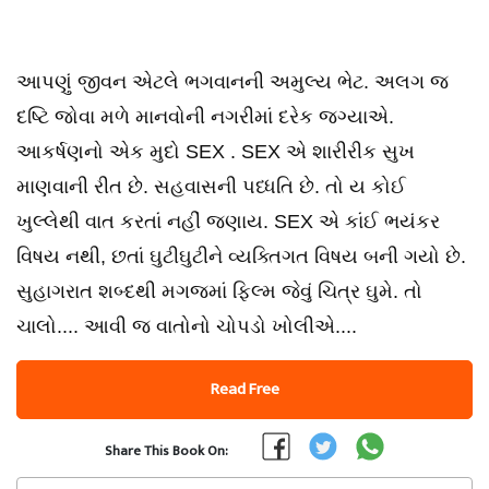
આપણું જીવન એટલે ભગવાનની અમુલ્ય ભેટ. અલગ જ
દષ્ટિ જોવા મળે માનવોની નગરીમાં દરેક જગ્યાએ.
આકર્ષણનો એક મુદો SEX . SEX એ શારીરીક સુખ
માણવાની રીત છે. સહવાસની પધ્ધતિ છે. તો ય કોઈ
ખુલ્લેથી વાત કરતાં નહીં જણાય. SEX એ કાંઈ ભયંકર
વિષય નથી, છતાં ઘુટીઘુટીને વ્યક્તિગત વિષય બની ગયો છે.
સુહાગરાત શબ્દથી મગજમાં ફિલ્મ જેવું ચિત્ર ઘુમે. તો
ચાલો.... આવી જ વાતોનો ચોપડો ખોલીએ....
Read Free
Share This Book On: