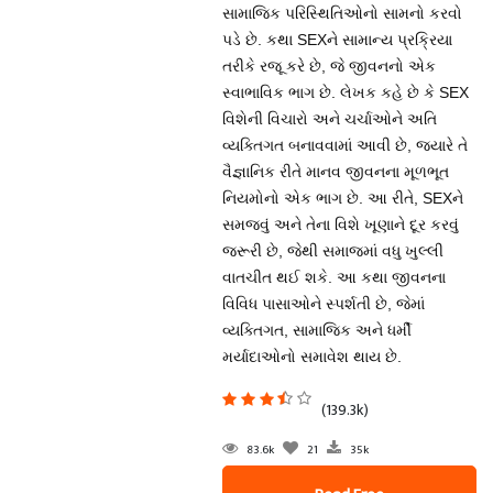
સામાજિક પરિસ્થિતિઓનો સામનો કરવો
પડે છે. કથા SEXને સામાન્ય પ્રક્રિયા
તરીકે રજૂ કરે છે, જે જીવનનો એક
સ્વાભાવિક ભાગ છે. લેખક કહે છે કે SEX
વિશેની વિચારો અને ચર્ચાઓને અતિ
વ્યક્તિગત બનાવવામાં આવી છે, જ્યારે તે
વૈજ્ઞાનિક રીતે માનવ જીવનના મૂળભૂત
નિયમોનો એક ભાગ છે. આ રીતે, SEXને
સમજવું અને તેના વિશે ખૂણાને દૂર કરવું
જરૂરી છે, જેથી સમાજમાં વધુ ખુલ્લી
વાતચીત થઈ શકે. આ કથા જીવનના
વિવિધ પાસાઓને સ્પર્શતી છે, જેમાં
વ્યક્તિગત, સામાજિક અને ધર્મી
મર્યાદાઓનો સમાવેશ થાય છે.
(139.3k)
83.6k
21
35k