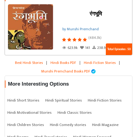
रंगभूमि
by Munshi Premchand
(484.3k)
623.9k
141
238.9k
Total Episodes : 50
Best Hindi Stories
|
Hindi Books PDF
|
Hindi Fiction Stories
|
Munshi Premchand Books PDF
More Interesting Options
Hindi Short Stories
Hindi Spiritual Stories
Hindi Fiction Stories
Hindi Motivational Stories
Hindi Classic Stories
Hindi Children Stories
Hindi Comedy stories
Hindi Magazine
Hindi Poems
Hindi Travel stories
Hindi Women Focused