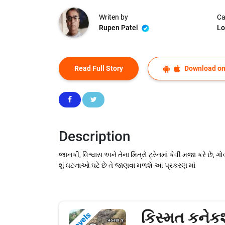
Writen by
Ca
Rupen Patel
Lo
Read Full Story
Download on
Description
જાનકી, વિશ્વાસ અને તેના મિત્રો ટ્રેનમાં કેવી મજા કરે છે, ગોવ
શું ઘટનાઓ ઘટે છે તે જાણવા મળશે આ પ્રકરણ માં
કિસ્મત કને
Novels