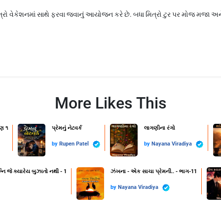
રો વેકેશનમાં સાથે ફરવા જવાનું આયોજન કરે છે. બધા મિત્રો ટુર પર મોજ મજા અને મસ્
More Likes This
ણ ૧
પ્રેમનું નેટવર્ક
લાગણીના રંગો
by
Rupen Patel
by
Nayana Viradiya
નિ જે ક્યારેય બુઝાતો નથી - 1
ઝંખના - એક સાચા પ્રેમની.. - ભાગ-11
by
Nayana Viradiya