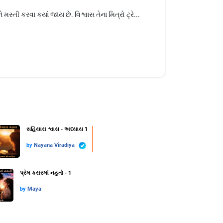
તી કરવા કયાં જાય છે. વિશ્વાસ તેના મિત્રો ટ્રે...
સહિયારા શ્વાસ - અધ્યાય 1
by
Nayana Viradiya
પ્રેમ કરારમાં નહતો - 1
by
Maya