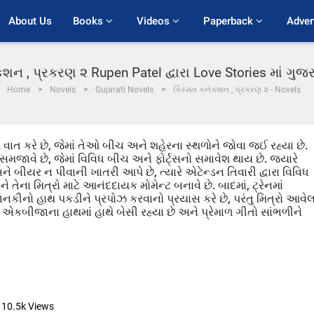
About Us
Books 
Videos 
Paperback 
Adver
શન , પ્રકરણ ૨ Rupen Patel દ્વારા Love Stories માં ગુ
Home
Novels
Gujarati Novels
કિસ્મત કનેકશન , પ્રકરણ ૨ - Novels
 વાત કરે છે, જેમાં તેઓ બીચ અને શહેરના સ્થળોને જોવા જઈ રહ્યા છે.
 સમજાવે છે, જેમાં વિવિધ બીચ અને ફોર્ટ્સનો સમાવેશ થાય છે. જ્યારે
ે બીયર ન પીવાની ખાતરી આપે છે, ત્યારે એટેન્ડન તિવારી દ્વારા વિવિધ
ે તેના મિત્રો માટે આનંદદાયક મોમેન્ટ બનાવે છે. બાદમાં, ટ્રેનમાં
નકીનો હાથ પકડીને પ્રપોઝ કરવાનો પ્રયાસ કરે છે, પરંતુ મિત્રો આવેલ
 એકબીજાના હાથમાં હાથે બેસી રહ્યા છે અને પ્રેમાળ ગીતો સાંભળીને
10.5k
Views