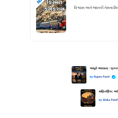
વિશ્વાસ અને જાનકી તેમના મિત્
અધૂરો અધ્યાય : પ્રકર
by
Rupen Patel
મણિકર્ણિકા: અગ્
by
Aloka Patel