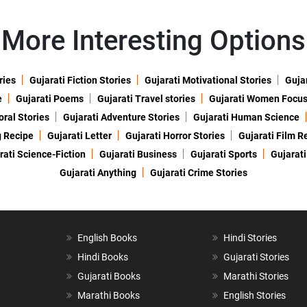
More Interesting Options
ries
Gujarati Fiction Stories
Gujarati Motivational Stories
Gujar
e
Gujarati Poems
Gujarati Travel stories
Gujarati Women Focu
oral Stories
Gujarati Adventure Stories
Gujarati Human Science
g Recipe
Gujarati Letter
Gujarati Horror Stories
Gujarati Film R
rati Science-Fiction
Gujarati Business
Gujarati Sports
Gujarati
Gujarati Anything
Gujarati Crime Stories
English Books
Hindi Stories
Hindi Books
Gujarati Stories
Gujarati Books
Marathi Stories
Marathi Books
English Stories