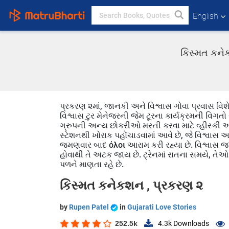
English
કિસ્મત કનેક
પ્રકરણ ૨માં, જાનકી અને વિશ્વાસ ગોવા પ્રવાસ વિશે
વિશ્વાસ ટુર મેનેજરની જેમ ટૂરના કાર્યક્રમની વિગતો
ગ્રુપની અન્ય છોકરીઓ મસ્તી કરવા માટે વ્હીસ્કી અન
સ્ટેશનથી ખોરાક પહોંચાડવામાં આવે છે, જે વિશ્વાસ અન
જમણવાર બાદ όλοι આરામ કરી રહ્યા છે. વિશ્વાસ જા
હોવાથી તે અટક જાય છે. ટ્રેનમાં રાતના સમયે, તેઓ
પળને માણતા રહે છે.
કિસ્મત કનેકશન , પ્રકરણ ૨
by
Rupen Patel
in
Gujarati Love Stories
252.5k
4.3k
Downloads