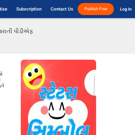
tise
Subscription
Contact Us
Publish Free
Log In 
ગુજરાતી પીડીએફ
ાઓ
ે
વે