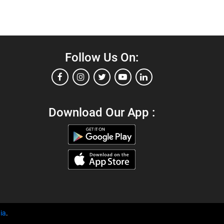
Follow Us On:
Download Our App :
ia
.