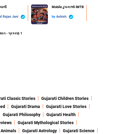
ાચાલી
Mobile ટુચકાઓ IMTB
l Rajan Jani
by
Ashish
શરત - પ્રકરણ 1
ati Classic Stories
Gujarati Children Stories
sed
Gujarati Drama
Gujarati Love Stories
Gujarati Philosophy
Gujarati Health
eviews
Gujarati Mythological Stories
 Animals
Gujarati Astrology
Gujarati Science