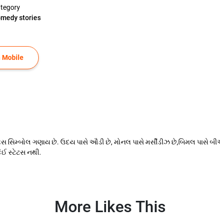
tegory
medy stories
 Mobile
ેટસ સિમ્બોલ ગણાય છે. ઉદય પાસે ઔડી છે, મોનલ પાસે મર્સીડીઝ છે,બિમલ પાસે બીએમ
કંઈ સ્ટેટસ નથી.
More Likes This