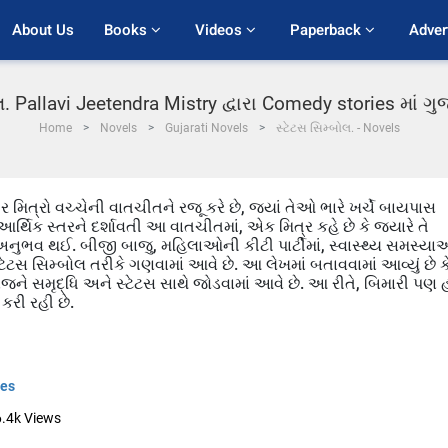
About Us
Books 
Videos 
Paperback 
Adver
લ. Pallavi Jeetendra Mistry દ્વારા Comedy stories માં 
Home
Novels
Gujarati Novels
સ્ટેટસ સિમ્બોલ. - Novels
ર મિત્રો વચ્ચેની વાતચીતને રજૂ કરે છે, જ્યાં તેઓ ભારે ખર્ચે બાયપાસ
ના આર્થિક સ્તરને દર્શાવતી આ વાતચીતમાં, એક મિત્ર કહે છે કે જ્યારે તે
વી અનુભવ થઈ. બીજી બાજુ, મહિલાઓની કીટી પાર્ટીમાં, સ્વાસ્થ્ય સમસ્ય
્ટેટસ સિમ્બોલ તરીકે ગણવામાં આવે છે. આ લેખમાં બતાવવામાં આવ્યું છે ક
જને સમૃદ્ધિ અને સ્ટેટસ સાથે જોડવામાં આવે છે. આ રીતે, બિમારી પણ હ
કરી રહી છે.
ies
6.4k
Views