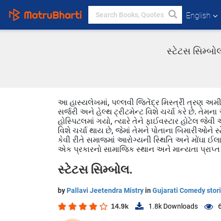
English
સ્ટેટસ સિમ્બો
આ હાસ્યલેખમાં, પલ્લવી જિતેંદ્ર મિસ્ત્રીે ત્રણ અમી
સર્જરી અને હેલ્થ ટ્રીટમેન્ટ વિશે ચર્ચા કરે છે. તેમ
હોસ્પિટલમાં ગયો, ત્યારે તેને ફાઈવસ્ટાર હોટેલ જે
વિશે ચર્ચા થાય છે, જેમાં તેમને પોતાના બિમારીઓને સ
કેવી રીતે સમાજમાં આરોગ્યની સ્થિતિ અને મોંઘા ઈલા
એક પ્રકારનો સામાજિક સ્થાન અને માન્યતા પ્રાપ્ત 
સ્ટેટસ સિમ્બોલ.
by
Pallavi Jeetendra Mistry
in
Gujarati Comedy stor
14.9k
1.8k
Downloads