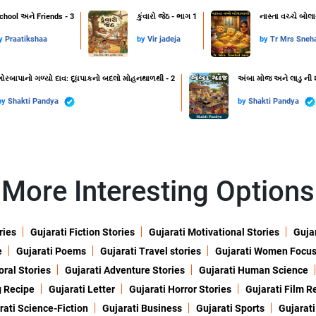
chool અને Friends - 3
કુંવારો જેઠ - ભાગ 1
નાસ્તા વચ્ચે બોલ
y
Praatikshaa
by
Vir jadeja
by
Tr Mrs Sneha
ગોરબાપાનો ગળ્યો દાવ: દૂધપાકનો બદલો મોહનથાળથી - 2
અંબા મોજ અને લાડુ ની 
by
Shakti Pandya
by
Shakti Pandya
More Interesting Options
ries
Gujarati Fiction Stories
Gujarati Motivational Stories
Gujar
e
Gujarati Poems
Gujarati Travel stories
Gujarati Women Focu
oral Stories
Gujarati Adventure Stories
Gujarati Human Science
g Recipe
Gujarati Letter
Gujarati Horror Stories
Gujarati Film R
rati Science-Fiction
Gujarati Business
Gujarati Sports
Gujarati