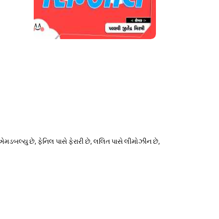
ડબલ્યુ છે, ફેનિલ પાસે ફેરારી છે, લલિત પાસે લીમોઝીન છે,