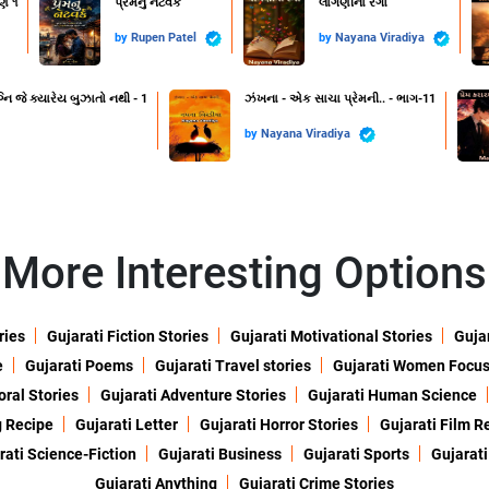
ણ ૧
પ્રેમનું નેટવર્ક
લાગણીના રંગો
by
Rupen Patel
by
Nayana Viradiya
નિ જે ક્યારેય બુઝાતો નથી - 1
ઝંખના - એક સાચા પ્રેમની.. - ભાગ-11
by
Nayana Viradiya
More Interesting Options
ries
Gujarati Fiction Stories
Gujarati Motivational Stories
Gujar
e
Gujarati Poems
Gujarati Travel stories
Gujarati Women Focu
oral Stories
Gujarati Adventure Stories
Gujarati Human Science
g Recipe
Gujarati Letter
Gujarati Horror Stories
Gujarati Film R
rati Science-Fiction
Gujarati Business
Gujarati Sports
Gujarati
Gujarati Anything
Gujarati Crime Stories