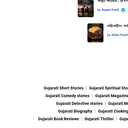
અધૂરો અધ્યાય : પ્રકર
by
Rupen Patel
મણિકર્ણિકા: અગ્
by
Aloka Patel
Gujarati Short Stories
Gujarati Spiritual Sto
Gujarati Comedy stories
Gujarati Magazin
Gujarati Detective stories
Gujarati M
Gujarati Biography
Gujarati Cookin
Gujarati Book Reviews
Gujarati Thriller
Guja