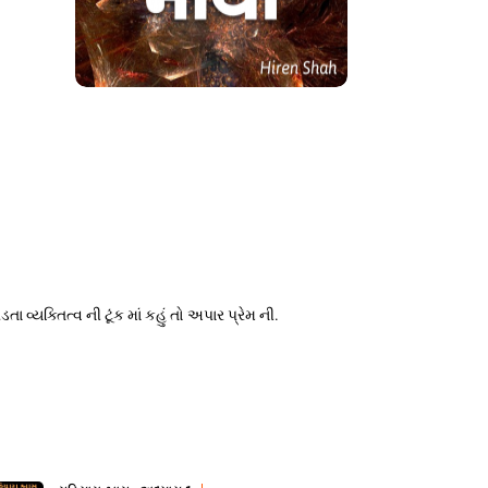
્યક્તિત્વ ની ટૂંક માં કહું તો અપાર પ્રેમ ની.