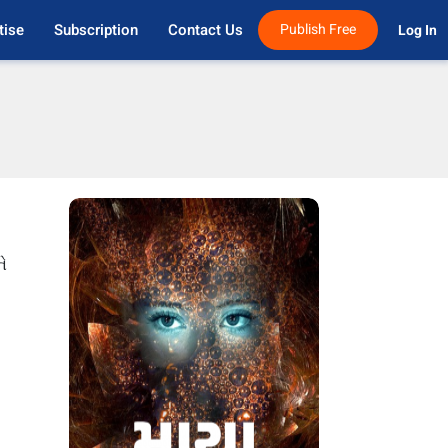
tise
Subscription
Contact Us
Publish Free
Log In 
ે