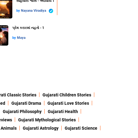
સહિયારા શ્વાસ - અધ્યાય 1
by
Nayana Viradiya
પ્રેમ કરારમાં નહતો - 1
by
Maya
ati Classic Stories
Gujarati Children Stories
sed
Gujarati Drama
Gujarati Love Stories
Gujarati Philosophy
Gujarati Health
eviews
Gujarati Mythological Stories
 Animals
Gujarati Astrology
Gujarati Science