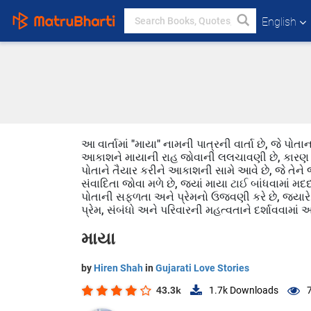
English
આ વાર્તામાં "માયા" નામની પાત્રની વાર્તા છે, જે 
આકાશને માયાની રાહ જોવાની લલચાવણી છે, કારણ કે 
પોતાને તૈયાર કરીને આકાશની સામે આવે છે, જે તેન
સંવાદિતા જોવા મળે છે, જ્યાં માયા ટાઈ બાંધવામાં 
પોતાની સફળતા અને પ્રેમનો ઉજવણી કરે છે, જ્યારે ત
પ્રેમ, સંબંધો અને પરિવારની મહત્વતાને દર્શાવવામાં
માયા
by
Hiren Shah
in
Gujarati Love Stories
43.3k
1.7k
Downloads