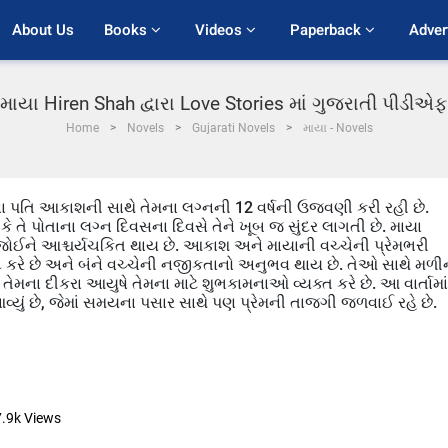
About Us
Books 
Videos 
Paperback 
Adver
માયા Hiren Shah દ્વારા Love Stories માં ગુજરાતી પીડીએફ
Home
Novels
Gujarati Novels
માયા - Novels
પોતાના પતિ આકાશની સાથે તેમના લગ્નની 12 વર્ષની ઉજવણી કરી રહી છે.
તે પોતાના લગ્ન દિવસના દિવસે તેને ખૂબ જ સુંદર લાગતી છે. માયા
ે જોઈને આશ્ચર્યચકિત થાય છે. આકાશ અને માયાની વચ્ચેની પ્રેમભરી
મદદ કરે છે અને બંને વચ્ચેની નજીકતાનો અનુભવ થાય છે. તેઓ સાથે મળીન
ેમના દીકરા આયુષે તેમના માટે શુભકામનાઓ વ્યક્ત કરે છે. આ વાર્તામાં
 આવ્યું છે, જેમાં સમયના પસાર સાથે પણ પ્રેમની તાજગી જળવાઈ રહે છે.
7.9k
Views