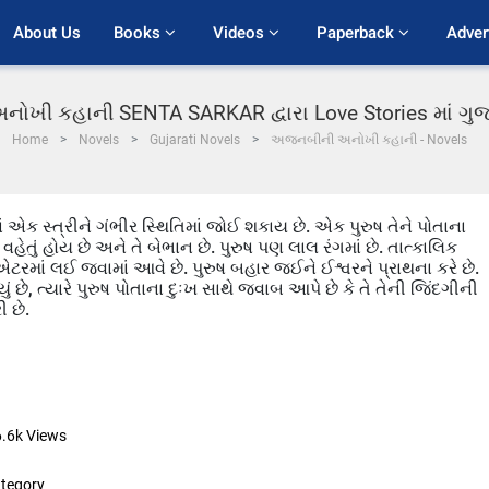
About Us
Books 
Videos 
Paperback 
Adver
ખી કહાની SENTA SARKAR દ્વારા Love Stories માં ગુ
Home
Novels
Gujarati Novels
અજનબીની અનોખી કહાની - Novels
સ્ત્રીને ગંભીર સ્થિતિમાં જોઈ શકાય છે. એક પુરુષ તેને પોતાના
વહેતું હોય છે અને તે બેભાન છે. પુરુષ પણ લાલ રંગમાં છે. તાત્કાલિક
એટરમાં લઈ જવામાં આવે છે. પુરુષ બહાર જઈને ઈશ્વરને પ્રાથના કરે છે.
યું છે, ત્યારે પુરુષ પોતાના દુઃખ સાથે જવાબ આપે છે કે તે તેની જિંદગીની
 છે.
6.6k
Views
tegory