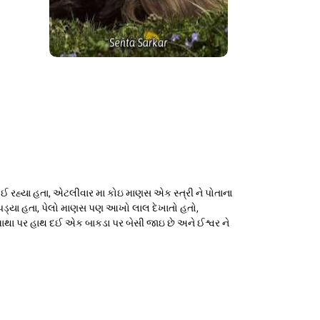
રહ્યા હતા, એટલીવાર મા કોઇ માણસ એક સ્ત્રી ને પોતાના
 પડ્યા હતા, પેલો માણસ પણ આખો લાલ દેખાતો હતો,
માથા પર હાથ દઈ એક બાકડા પર બેસી જાઇ છે અને ઈશ્વર ને