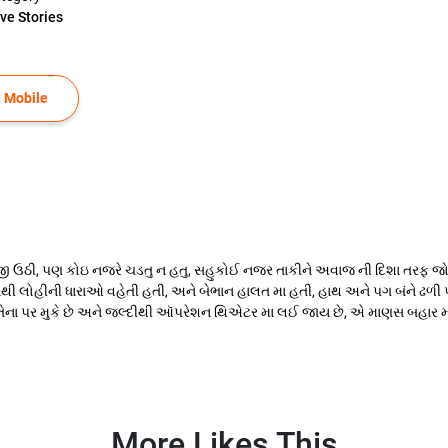
ve Stories
 Mobile
 ઉઠી, પણ કોઇ નજરે ચડતુ ન હતુ, સહુકોઈ નજર તાકીને અવાજ ની દિશા તરફ જોઈ 
માથી લોહીની ધારાઓ વહેતી હતી, અને બેભાન હાલત મા હતી, હાથ અને પગ બંને ઢળી
ને તેના પર મુકે છે અને જલ્દીથી ઑપરેશન થિએટર મા લઈ જાય છે, એ માણસ બહાર 
More Likes This