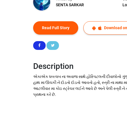
SENTA SARKAR
Lo
Read Full Story
Download on
Description
એકાએક ધબ-ધબ ના અવાજ સાથે હોસ્પિટલની દીવાલોનો ગુંજી
હાથ મા ઊચકી ને દોડતો દોડતો આવતો હતો, સ્ત્રી ના માથા 
આટલીવાર મા કોઇ સ્ટ્રેચર લઈને આવે છે અને પેલી સ્ત્રી 
પ્રાથના કરે છે.