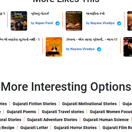
ણ ૧
પ્રેમનું નેટવર્ક
લાગણીના રંગો
by
Rupen Patel
by
Nayana Viradiya
નિ જે ક્યારેય બુઝાતો નથી - 1
ઝંખના - એક સાચા પ્રેમની.. - ભાગ-11
by
Nayana Viradiya
More Interesting Options
ries
Gujarati Fiction Stories
Gujarati Motivational Stories
Gujar
e
Gujarati Poems
Gujarati Travel stories
Gujarati Women Focu
oral Stories
Gujarati Adventure Stories
Gujarati Human Science
g Recipe
Gujarati Letter
Gujarati Horror Stories
Gujarati Film R