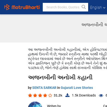
English
અજનબીની અનો
આ અજનબીની અનોખી કહાનીમાં, એક હોસ્પિટલમાં એક 
હાથમાં ઉચકી લે છે, જ્યારે સ્ત્રીના માથા પરથી લોહી 
સ્ટ્રેચર લાવવામાં આવે છે અને સ્ત્રીને ઓપરેશન થિ
એક જ્ઞાતિજન પુછે છે કે સ્ત્રી કોણ છે અને તેને શું થ
પડછાય છે, જેને તેણે હંમેશા સાથે રાખવાની કોશિશ કરી
અજનબીની અનોખી કહાની
by
SENTA SARKAR
in
Gujarati Love Stories
31.2k
1.5k
Downloads
Writen by
Ca