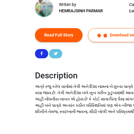
Writen by
Ca
HEMRAJSINH PARMAR
Lo
Read Full Story
Download on
Description
અત્રે રજુ કરેલ વાર્તામાં તેગી અને દિશા નામના બે મુખ્ય પા
વયા જાય છે. તેગી અને દિશા બંને ખુબ ગરીબ કુટુંબમાંથી આવતા 
અહીં નોંધનીય બાબત એ હોય છે કે કોઈ માતા-પિતા પૈસા માંગ
અહીં બંને પાત્રો અત્યંત કઠીન પરિસ્થિતિમાં પણ એક-બીજા પ
શીખીને તેમજ, સ્વછતાની ભાવના, મીઠી બોલી અને પરિશ્રમથી 