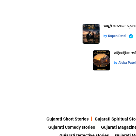
અધૂરો અધ્યાય : પ્રકર
by
Rupen Patel
મણિકર્ણિકા: અગ્
by
Aloka Patel
Gujarati Short Stories
Gujarati Spiritual Sto
Gujarati Comedy stories
Gujarati Magazin
Gujarati Detective stories
Gujarati M