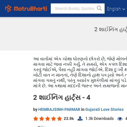
English
2 શાઈનિંગ હાર
આ વાર્તામાં એક ચોથા ધોરણનો છોકરો છે, જેણે મોલની
માગવા માટે જવા નક્કી કર્યું. તે સમયે, એક કપલ દિ
કરવું જોઈએ, પૈસા નહીં માંગવા જોઈએ. દિશા દુઃખી 
ખોટી વાત ન માનતાં, તેણે દિશાનો હાથ પકડ્યો અને ત્
માંગવા ગમતું નથી, પરંતુ ક્યારેક મુશ્કેલીમાં માંગવું પ
માંગે છે. આ કથામાં મદદની જરૂર અને સમાજની માન
2 શાઈનિંગ હાર્ટ્સ - 4
by
HEMRAJSINH PARMAR
in
Gujarati Love Stories
23.9k
1.3k
Downloads