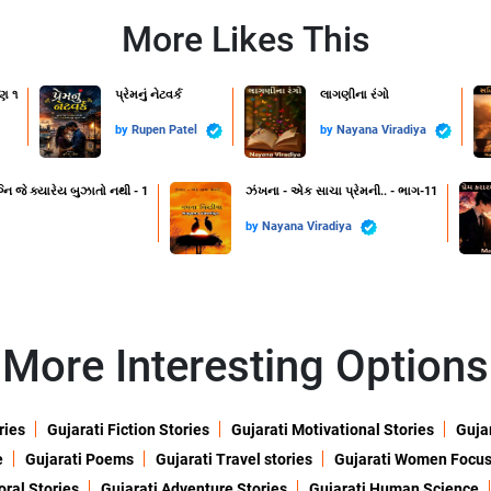
More Likes This
ણ ૧
પ્રેમનું નેટવર્ક
લાગણીના રંગો
by
Rupen Patel
by
Nayana Viradiya
નિ જે ક્યારેય બુઝાતો નથી - 1
ઝંખના - એક સાચા પ્રેમની.. - ભાગ-11
by
Nayana Viradiya
More Interesting Options
ries
Gujarati Fiction Stories
Gujarati Motivational Stories
Gujar
e
Gujarati Poems
Gujarati Travel stories
Gujarati Women Focu
oral Stories
Gujarati Adventure Stories
Gujarati Human Science