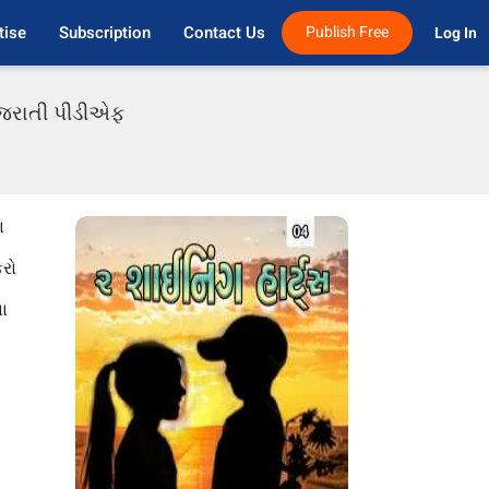
tise
Subscription
Contact Us
Publish Free
Log In 
ગુજરાતી પીડીએફ
ા
કરો
વા