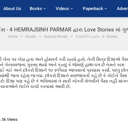
About Us
Books 
Videos 
Paperback 
Adver
્ટ્સ - 4 HEMRAJSINH PARMAR દ્વારા Love Stories માં 
Home
Novels
Gujarati Novels
2 શાઈનિંગ હાર્ટ્સ - 4 - Novels
 બેંચ પર બેઠા હતા અને હોમવર્ક કરી રહ્યો હતો. તેની મિત્ર દિશાએ પૈસ
શાને ગેરસમજતા ગુસ્સા થયો અને કહ્યું કે જેમણે હાથ-પગ છે તેમને કામ
થઈ ગઈ અને છોકરો દિશાને ૧૦ રૂપિયા આપવાનો પ્રયાસ કર્યો. પરંતુ છો
યાંથી જતા રહેવા લાગ્યા. છોકરો દિશાને સમજાવતો કહે છે કે કોઈને પૈસા
ડે છે. દિશા પણ કહે છે કે ભવિષ્યમાં તે સારી નોકરી મેળવીને પૈસા નહીં માંગ
્યતાઓને લઈને ચર્ચા કરવામાં આવી છે.
4.5k
Views