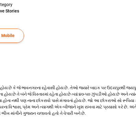
tegory
ve Stories
 Mobile
ત્રો હોય છે કે જે ભાવનગરના રહેવાસી હોય છે. તેઓ જયારે બાઇક પર ઉદયપુરથી જયપુર 
હોય છે તે બંને જે વિસ્તારમાં રહેતા હોય છે ત્યાં ૪૦-૫૦ ઝુંપડીઓ હોય છે અને ત્યા
તા હોતા નથી પણ નાના છોકરાવો પાસે મંગાવતાં હોય છે. જો આ છોકરાઓ સો રૂપિયા ક
રના વિશ્વાસ, પ્રેમ અને ત્યાગથી એક-બીજાને ખુશ રાખવા માટે પ્રયાસો કરે છે. અં
ભીખ માંગીને ગુજરાન ચલાવતો હતો તે વેપારી બને છે.