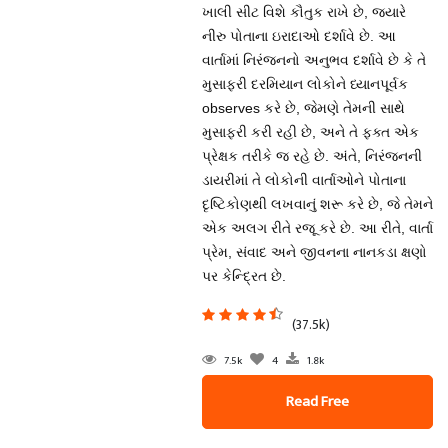
ખાલી સીટ વિશે કૌતુક રાખે છે, જ્યારે
નીરુ પોતાના ઇરાદાઓ દર્શાવે છે. આ
વાર્તામાં નિરંજનનો અનુભવ દર્શાવે છે કે તે
મુસાફરી દરમિયાન લોકોને ધ્યાનપૂર્વક
observes કરે છે, જેમણે તેમની સાથે
મુસાફરી કરી રહી છે, અને તે ફક્ત એક
પ્રેક્ષક તરીકે જ રહે છે. અંતે, નિરંજનની
ડાયરીમાં તે લોકોની વાર્તાઓને પોતાના
દૃષ્ટિકોણથી લખવાનું શરૂ કરે છે, જે તેમને
એક અલગ રીતે રજૂ કરે છે. આ રીતે, વાર્તા
પ્રેમ, સંવાદ અને જીવનના નાનકડા ક્ષણો
પર કેન્દ્રિત છે.
(37.5k)
7.5k
4
1.8k
Read Free