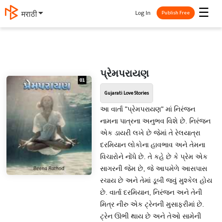
☰
Log In
मराठी
Publish Free
પ્રેમપરાયણ
Gujarati Love Stories
આ વાર્તા "પ્રેમપરાયણ" માં નિરંજન
નામના પાત્રના અનુભવ વિશે છે. નિરંજન
એક ડાયરી લખે છે જેમાં તે રેલયાત્રા
દરમિયાન લોકોના હાવભાવ અને તેમના
વિચારોને નોંધે છે. તે કહે છે કે પ્રેમ એક
સાગરની જેમ છે, જે આપમેળે આસપાસ
રચાય છે અને તેમાં ડૂબી જવું મુશ્કેલ હોય
છે. વાર્તા દરમિયાન, નિરંજન અને તેની
મિત્ર નીરુ એક ટ્રેનની મુસાફરીમાં છે.
ટ્રેન ઊભી થાય છે અને તેઓ સામેની