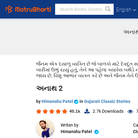
English
અનાથ 
જૈનમ એક દયાળુ વ્યક્તિ છે જે બાળકો માટે દેવદૂત સમાન 
બારીમાં ઉભું રહ્યું હતું, તેને આ પહેલા ક્યારેય બર્
જાય છે. વિશુ આભાર વ્યક્ત કરે છે અને જૈનમ તેને ઉ
અનાથ 2
by
Himanshu Patel
in
Gujarati Classic Stories
40.1k
2.7k
Downloads
Writen by
Ca
Himanshu Patel
Cl