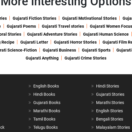
More Interesting Options
ries
Gujarati Fiction Stories
Gujarati Motivational Stories
Gujar
e
Gujarati Poems
Gujarati Travel stories
Gujarati Women Focu
oral Stories
Gujarati Adventure Stories
Gujarati Human Science
g Recipe
Gujarati Letter
Gujarati Horror Stories
Gujarati Film R
rati Science-Fiction
Gujarati Business
Gujarati Sports
Gujarati
Gujarati Anything
Gujarati Crime Stories
English Books
Hindi Stories
Hindi Books
Gujarati Stories
Gujarati Books
Marathi Stories
Marathi Books
English Stories
Tamil Books
Bengali Stories
ack
Telugu Books
Malayalam Stories