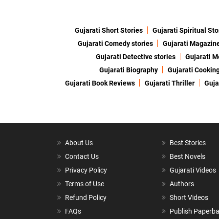
Gujarati Short Stories
Gujarati Spiritual Sto
Gujarati Comedy stories
Gujarati Magazin
Gujarati Detective stories
Gujarati M
Gujarati Biography
Gujarati Cookin
Gujarati Book Reviews
Gujarati Thriller
Guja
About Us
Best Stories
Contact Us
Best Novels
Privacy Policy
Gujarati Videos
Terms of Use
Authors
Refund Policy
Short Videos
FAQs
Publish Paperb