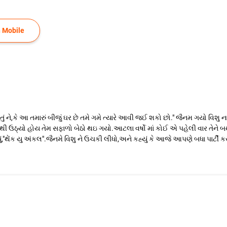
 Mobile
તું ને,કે આ તમારું બીજું ઘર છે તમે ગમે ત્યારે આવી જઈ શકો છો." જૈનમ ગયો વિશુ ના
ંઘ માં થી ઉઠ્યો હોય તેમ સફાળો બેઠો થઇ ગયો.આટલા વર્ષો માં કોઈ એ પહેલી વાર તે
,"થેંક યુ અંકલ".જૈનમે વિશુ ને ઉચકી લીધો,અને કહ્યું કે આજે આપણે બધા પાર્ટી કર