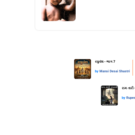
રઘુવંશ - ભાગ 7
by
Mansi Desai Shastri
રામ તારી 
by
Rupes