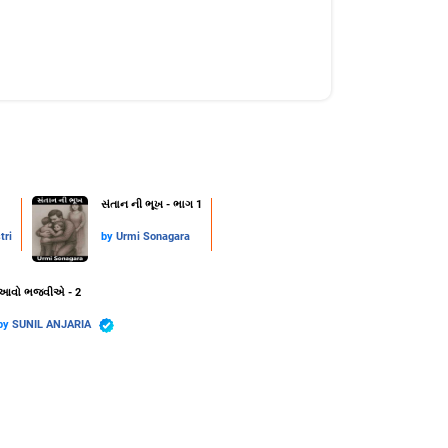
સંતાન ની ભૂખ - ભાગ 1
tri
by
Urmi Sonagara
આવો ભજવીએ - 2
by
SUNIL ANJARIA