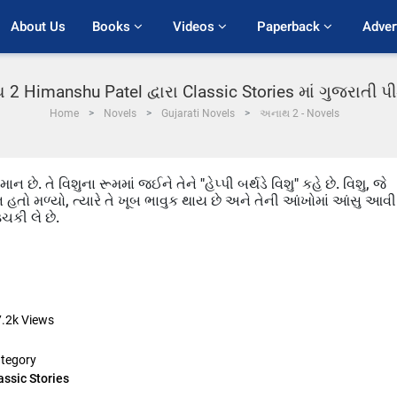
About Us
Books 
Videos 
Paperback 
Adver
2 Himanshu Patel દ્વારા Classic Stories માં ગુજરાતી 
Home
Novels
Gujarati Novels
અનાથ 2 - Novels
છે. તે વિશુના રૂમમાં જઈને તેને "હેપ્પી બર્થડે વિશુ" કહે છે. વિશુ, જે
થડે ન હતો મળ્યો, ત્યારે તે ખૂબ ભાવુક થાય છે અને તેની આંખોમાં આંસુ આવી
ચકી લે છે.
7.2k
Views
tegory
assic Stories