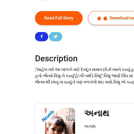
Read Full Story
Download on
Description
,"સાહેબ તમે આ બાળકો માટે દેવદૂત સમાન છો,મેં તમને કહ્યું હ
હતો.જૈનમે વિશુ ને કહ્યું"હેપ્પી બર્થડે વિશુ".વિશુ જાણે ઊ
જૈનમ થી છાનું ના રહ્યું,તે પણ ગળગળો થઇ ગયો.વિશુ એ કહ્યું
અનાથ
Novels
અનાથ