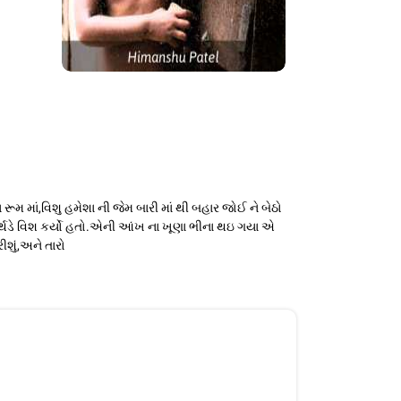
 રૂમ માં,વિશુ હમેશા ની જેમ બારી માં થી બહાર જોઈ ને બેઠો
ને બર્થડે વિશ કર્યો હતો.એની આંખ ના ખૂણા ભીના થઇ ગયા એ
ીશું,અને તારો