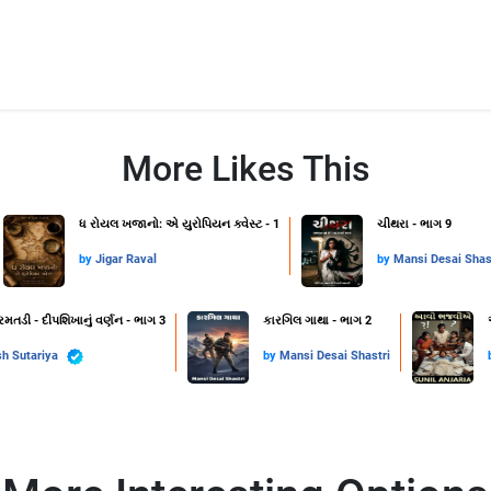
More Likes This
ધ રોયલ ખજાનો: એ યુરોપિયન ક્વેસ્ટ - 1
ચીથરા - ભાગ 9
by
Jigar Raval
by
Mansi Desai Shas
રમતડી - દીપશિખાનું વર્ણન - ભાગ 3
કારગિલ ગાથા - ભાગ 2
h Sutariya
by
Mansi Desai Shastri