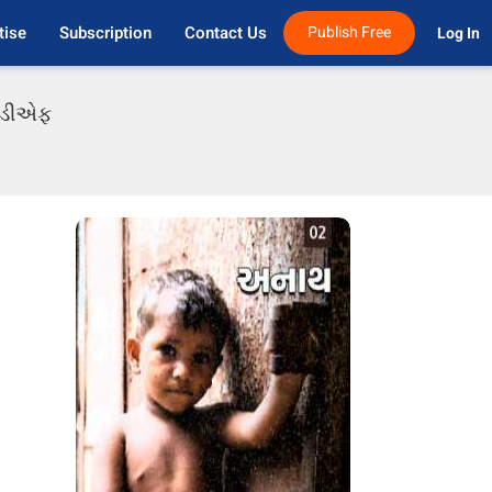
tise
Subscription
Contact Us
Publish Free
Log In 
પીડીએફ