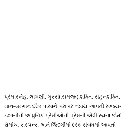
પ્રેમ,સ્નેહ, લાગણી, ગુસ્સો,સમજણશક્તિ, સહનશક્તિ,
માન-સમ્માન દરેક પાસાને બરાબર ન્યાય આપતી સંજય-
ઇશાનીની આધુનિક પ્રેમીઓની પ્રેમની એવી રચના જેમાં
રોમાંચ, સસ્પેન્સ અને જિંદગીમાં દરેક સંબંધમાં આવતાં