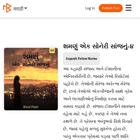
☰
Log In
मराठी
Publish Free
શમણું એક સોનેરી સાંજનું-૪
Gujarati Fiction Stories
આ કહાણી સંજય અને ઈશાનીના
એનિવર્સરીની છે, જ્યારે તેઓ રિસોર્ટમાં
પહોંચે છે. તેઓની મેરેજ અરેન્જ મેરેજ
છે, છતાં તેઓએ એકબીજાની સાથે પ્રેમ
અને લાગણીઓનું નિર્માણ કરવા માટે
સમય કાઢ્યો છે. સંજય ઈશાનીને સાવધાન
રહેવા માટે કહે છે, કારણ કે તેઓ નવા
સ્થળે છે. તે પ્રેમના અનુભવો વિશે વિચારે
છે, જ્યાં પહેલું મળવું મુશ્કેલ હોય છે,
પરંતુ એકવાર પ્રેમમાં પડ્યા પછી શાંતિ