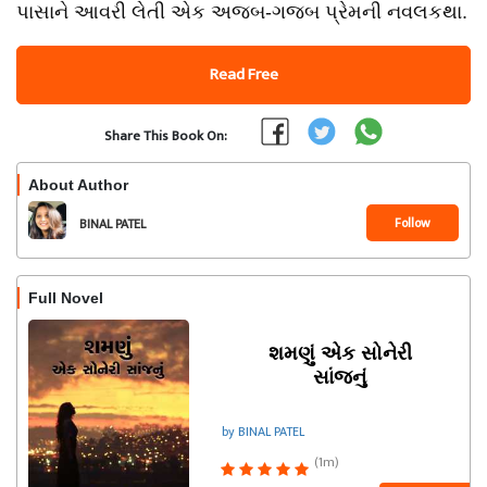
પાસાને આવરી લેતી એક અજબ-ગજબ પ્રેમની નવલકથા.
Read Free
Share This Book On:
About Author
Follow
BINAL PATEL
Full Novel
શમણું એક સોનેરી
સાંજનું
by BINAL PATEL
(1m)