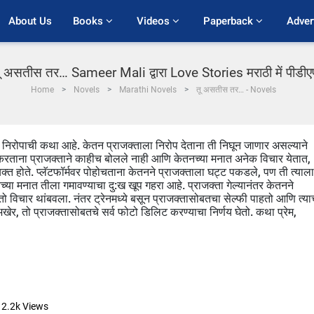
About Us
Books 
Videos 
Paperback 
Adver
ू असतीस तर… Sameer Mali द्वारा Love Stories मराठी में पीडी
Home
Novels
Marathi Novels
तू असतीस तर… - Novels
निरोपाची कथा आहे. केतन प्राजक्ताला निरोप देताना ती निघून जाणार असल्याने
ास करताना प्राजक्ताने काहीच बोलले नाही आणि केतनच्या मनात अनेक विचार येतात,
व्यक्त होते. प्लॅटफॉर्मवर पोहोचताना केतनने प्राजक्ताला घट्ट पकडले, पण ती त्याला
नच्या मनात तीला गमावण्याचा दु:ख खूप गहरा आहे. प्राजक्ता गेल्यानंतर केतनने
तो विचार थांबवला. नंतर ट्रेनमध्ये बसून प्राजक्तासोबतचा सेल्फी पाहतो आणि त्याच
खेर, तो प्राजक्तासोबतचे सर्व फोटो डिलिट करण्याचा निर्णय घेतो. कथा प्रेम,
12.2k
Views