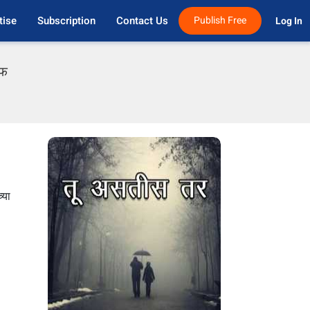
tise
Subscription
Contact Us
Publish Free
Log In 
एफ
्या