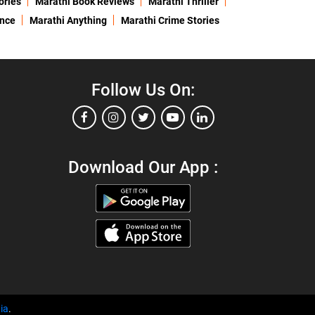
ories
Marathi Book Reviews
Marathi Thriller
ence
Marathi Anything
Marathi Crime Stories
Follow Us On:
Download Our App :
ia
.