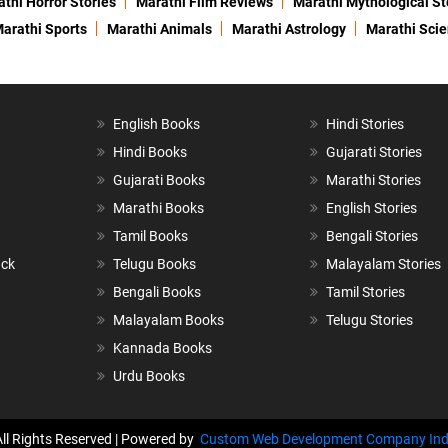
thi Horror Stories
Marathi Film Reviews
Marathi Mythological St
arathi Sports
Marathi Animals
Marathi Astrology
Marathi Sci
English Books
Hindi Stories
Hindi Books
Gujarati Stories
Gujarati Books
Marathi Stories
Marathi Books
English Stories
Tamil Books
Bengali Stories
ack
Telugu Books
Malayalam Stories
Bengali Books
Tamil Stories
Malayalam Books
Telugu Stories
Kannada Books
Urdu Books
All Rights Reserved | Powered by
Custom Web Development Company Ind