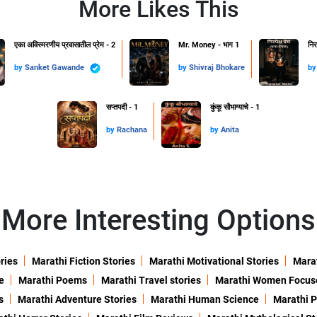
More Likes This
एका अविस्मरणीय प्रवासातील प्रेम - 2
Mr. Money - भाग 1
निर
by
Sanket Gawande
by
Shivraj Bhokare
b
सप्तपदी - 1
कुंकू सौभाग्याचे - 1
by
Rachana
by
Anita
More Interesting Options
ries
Marathi Fiction Stories
Marathi Motivational Stories
Marat
e
Marathi Poems
Marathi Travel stories
Marathi Women Focus
s
Marathi Adventure Stories
Marathi Human Science
Marathi P