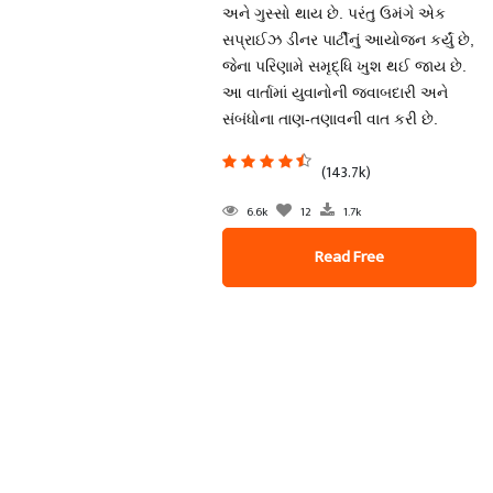
અને ગુસ્સો થાય છે. પરંતુ ઉમંગે એક
સપ્રાઈઝ ડીનર પાર્ટીનું આયોજન કર્યું છે,
જેના પરિણામે સમૃદ્ધિ ખુશ થઈ જાય છે.
આ વાર્તામાં યુવાનોની જવાબદારી અને
સંબંધોના તાણ-તણાવની વાત કરી છે.
(143.7k)
6.6k
12
1.7k
Read Free