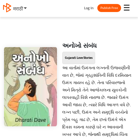
☰
Log In
मराठी
Publish Free
અનોખો સંબંધ
Gujarati Love Stories
આ વાર્તામાં ઉમંગના લગ્નની ઉજવણીની
વાત છે, જેમાં ગ્રહશાંતિની વિધિ દરમિયાન
ઉમંગ ગાયબ રહે છે. તેના પરિવારજનો
અને મિત્રો તેને આજેકાલના યુવકોની
લાપરવાહી વિશે નારાજ છે. જ્યારે ઉમંગ
આવી જાય છે, ત્યારે વિધિ આગળ વધે છે.
લગ્ન પછી, ઉમંગ અને સમૃદ્ધિ વચ્ચેનો
પ્રેમ બહુ ગાઢ છે, તેમ છતાં ઉંમંગે એક
દિવસ કામના કારણે ઘરે ન આવવાની
ખબર આપે છે, જેનાથી સમૃદ્ધિમાં ચિંતા