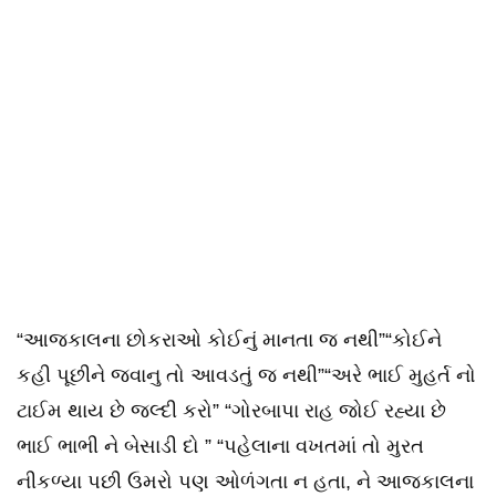
“આજકાલના છોકરાઓ કોઈનું માનતા જ નથી”“કોઈને
કહી પૂછીને જવાનુ તો આવડતું જ નથી”“અરે ભાઈ મુહર્ત નો
ટાઈમ થાય છે જલ્દી કરો” “ગોરબાપા રાહ જોઈ રહ્યા છે
ભાઈ ભાભી ને બેસાડી દો ” “પહેલાના વખતમાં તો મુરત
નીકળ્યા પછી ઉમરો પણ ઓળંગતા ન હતા, ને આજકાલના