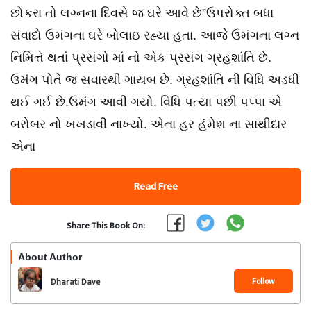
છોકરા તો લગ્નના દિવસે જ ઘરે આવે છે”ઉપરોક્ત બધા
સંવાદો ઉમંગના ઘરે બોલાઇ રહ્યા હતા. આજે ઉમંગના લગ્ન
નિમિત્તે થતાં પ્રસંગો માં નો એક પ્રસંગ ગ્રહશાંતિ છે.
ઉમંગ પોતે જ સવારથી ગાયબ છે. ગ્રહશાંતિ ની વિધિ અડધી
થઈ ગઈ છે.ઉમંગ આવી ગયો. વિધિ પત્યા પછી પપ્પા એ
બરોબર નો ખખડાવી નાખ્યો. એના હર હંમેશ ના સાથીદાર
એના
Read Free
Share This Book On:
About Author
Follow
Dharati Dave