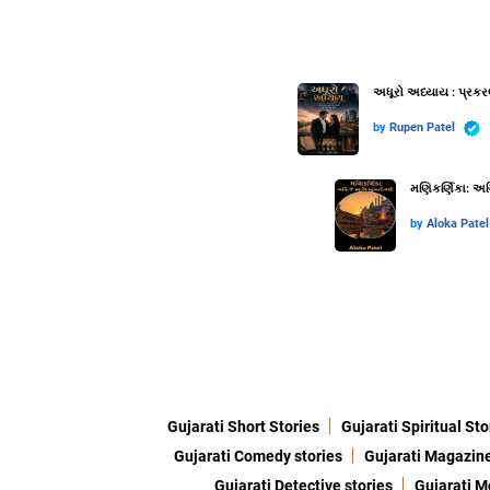
અધૂરો અધ્યાય : પ્રકર
by
Rupen Patel
મણિકર્ણિકા: અગ્
by
Aloka Patel
Gujarati Short Stories
Gujarati Spiritual Sto
Gujarati Comedy stories
Gujarati Magazin
Gujarati Detective stories
Gujarati M