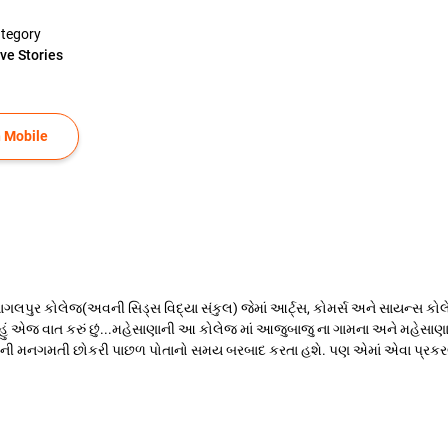
tegory
ve Stories
 Mobile
પુર કોલેજ(અવની સિડ્સ વિદ્યા સંકુલ) જેમાં આર્ટ્સ, કોમર્સ અને સાયન્સ કોલેજ
 હું એજ વાત કરું છું...મહેસાણાની આ કોલેજ માં આજુબાજુ ના ગામના અને મહેસા
 એમની મનગમતી છોકરી પાછળ પોતાનો સમય બરબાદ કરતા હશે. પણ એમાં એવા પ્ર