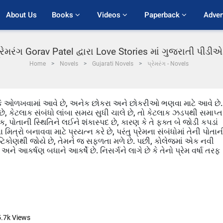
About Us
Books 
Videos 
Paperback 
Adver
્રેમરંગ Gorav Patel દ્વારા Love Stories માં ગુજરાતી પીડી
Home
Novels
Gujarati Novels
પ્રેમરંગ - Novels
ીકે ઓળખવામાં આવે છે, અનેક છોકરા અને છોકરીઓ ભણવા માટે આવે છે.
 કેટલાક સંબંધો લાંબા સમય સુધી ચાલે છે, તો કેટલાક ઝડપથી સમાપ્ત
 પોતાની સ્થિતિને લઈને શંકાસ્પદ છે, કારણ કે તે ફક્ત બે જોડી કપડાં
િત્રો બનાવવા માટે પ્રયત્ન કરે છે, પરંતુ પ્રેમના સંબંધોમાં તેની પોતાન
રષ્ટિકોણથી જોયે છે, તેમને જ સફળતા મળે છે. પછી, કોલેજમાં એક નવી
દર્ય અને આકર્ષણ બધાને આકર્ષે છે. નિસર્ગને લાગે છે કે તેનો પ્રેમ વર્ષા તરફ
5.7k
Views