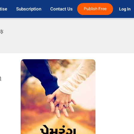
tise
Subscription
Contact Us
Publish Free
Log In 
એફ
ી