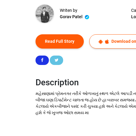
Writen by
Ca
Gorav Patel
Lo
Read Full Story
Download on
Description
મહેસાણામાં પ્રેમનગર તરીકે ઓળખાતું સ્થળ એટલે આપડી નાગલ
બીજા ઘણા ડિપાર્ટમેન્ટ ચાલતા જ હોય છે હા બરાબર સમજ્યા
કેટલાયે એકબીજાને પસંદ કરી ચુક્યા હશે અને કેટલાયે
હશે કે જે ખુબજ ઓછા સમય મા