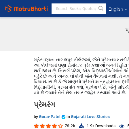
English
પ
મહેસાણાના નાગલપુર કોલેજમાં, જેને પ્રેમનગર તર
આ કોલેજમાં ઘણા રોમાંચક પ્રેમકથાઓ બનતી હોય છે,
થઈ જાય છે. નિસર્ગ પટેલ, એક વિદ્યાર્થીઓમાંનો એક,
પહેરે છે અને અન્ય લોકોની જેમ વૈભવમાં નથી. તે નવા મ
વિચારધારા છે કે જે માણસો પ્રેમને માત્ર હવસના દ્
વિદ્યાર્થીની, પ્રજાપતિ વર્ષા, પ્રવેશ લે છે, જેનું સૌં
વધે છે જ્યારે તેને રોલ નંબર જાહેર કરવામાં આવે છે.
પ્રેમરંગ
by
Gorav Patel
in
Gujarati Love Stories
79.2k
1.9k
Downloads