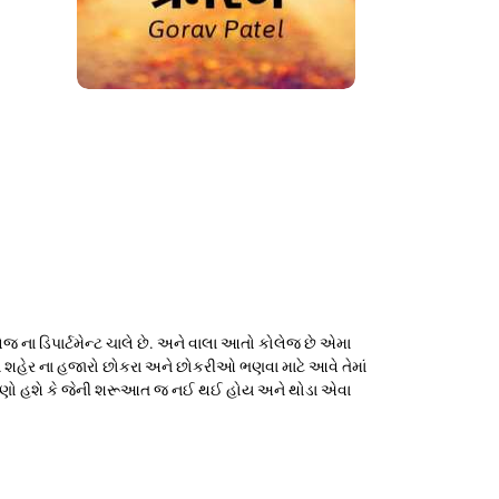
 ના ડિપાર્ટમેન્ટ ચાલે છે. અને વાલા આતો કોલેજ છે એમા
ણા શહેર ના હજારો છોકરા અને છોકરીઓ ભણવા માટે આવે તેમાં
કરણો હશે કે જેની શરૂઆત જ નઈ થઈ હોય અને થોડા એવા