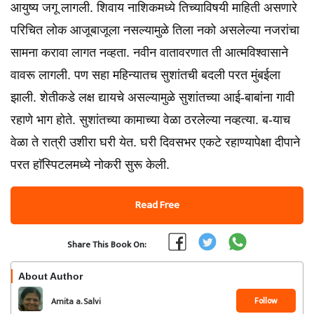
आयुष्य जगू लागली. शिवाय नाशिकमध्ये तिच्याविषयी माहिती असणारे
परिचित लोक आजूबाजूला नसल्यामुळे तिला नको असलेल्या नजरांचा
सामना करावा लागत नव्हता. नवीन वातावरणात ती आत्मविश्वासाने
वावरू लागली. पण सहा महिन्यातच सुशांतची बदली परत मुंबईला
झाली. शेतीकडे लक्ष द्यायचे असल्यामुळे सुशांतच्या आई-बाबांना गावी
रहाणे भाग होते. सुशांतच्या कामाच्या वेळा ठरलेल्या नव्हत्या. ब-याच
वेळा ते रात्री उशीरा घरी येत. घरी दिवसभर एकटे रहाण्यापेक्षा दीपाने
परत हाॅस्पिटलमध्ये नोकरी सुरू केली.
Read Free
Share This Book On:
About Author
Follow
Amita a. Salvi