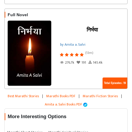
Full Novel
निर्भया
by Amita a. Salvi
(1.1m)
276.7k
191
145.4k
Total Episodes : 19
Best Marathi Stories
|
Marathi Books PDF
|
Marathi Fiction Stories
|
Amita a. Salvi Books PDF
More Interesting Options