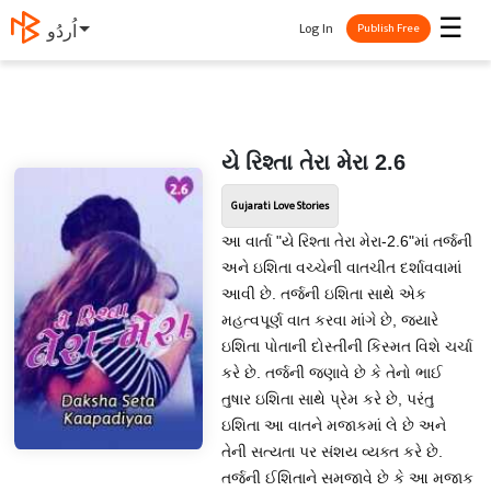
☰
Log In
اُردُو
Publish Free
યે રિશ્તા તેરા મેરા 2.6
Gujarati Love Stories
આ વાર્તા "યે રિશ્તા તેરા મેરા-2.6"માં તર્જની
અને ઇશિતા વચ્ચેની વાતચીત દર્શાવવામાં
આવી છે. તર્જની ઇશિતા સાથે એક
મહત્વપૂર્ણ વાત કરવા માંગે છે, જયારે
ઇશિતા પોતાની દોસ્તીની કિસ્મત વિશે ચર્ચા
કરે છે. તર્જની જણાવે છે કે તેનો ભાઈ
તુષાર ઇશિતા સાથે પ્રેમ કરે છે, પરંતુ
ઇશિતા આ વાતને મજાકમાં લે છે અને
તેની સત્યતા પર સંશય વ્યક્ત કરે છે.
તર્જની ઈશિતાને સમજાવે છે કે આ મજાક