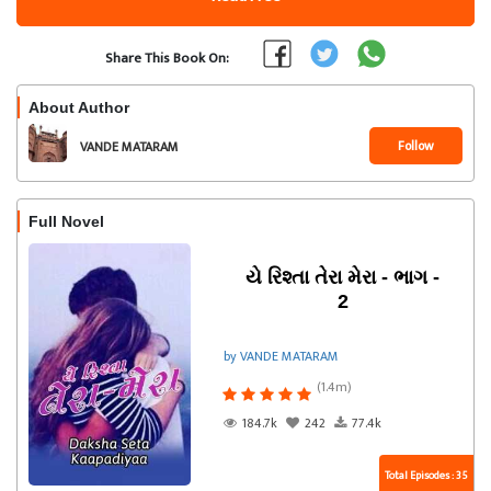
Share This Book On:
About Author
Follow
VANDE MATARAM
Full Novel
યે રિશ્તા તેરા મેરા - ભાગ -
2
by VANDE MATARAM
(1.4m)
184.7k
242
77.4k
Total Episodes : 35