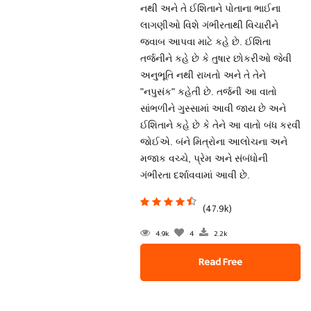
નથી અને તે ઈશિતાને પોતાના ભાઈના
લાગણીઓ વિશે ગંભીરતાથી વિચારીને
જવાબ આપવા માટે કહે છે. ઈશિતા
તર્જનીને કહે છે કે તુષાર છોકરીઓ જેવી
અનુભૂતિ નથી રાખતો અને તે તેને
"નપુસંક" કહેતી છે. તર્જની આ વાતો
સાંભળીને ગુસ્સામાં આવી જાય છે અને
ઈશિતાને કહે છે કે તેને આ વાતો બંધ કરવી
જોઈએ. બંને મિત્રોના આલોચના અને
મજાક વચ્ચે, પ્રેમ અને સંબંધોની
ગંભીરતા દર્શાવવામાં આવી છે.
(47.9k)
4.9k
4
2.2k
Read Free