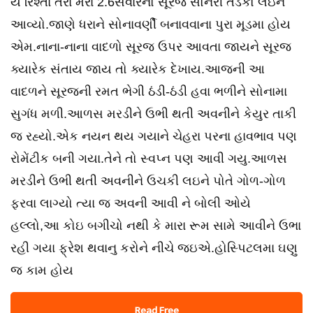
યે રિશ્તા તેરા મેરા 2.6સવારનો સૂરજ સોનેરી તડકો લઇને
આવ્યો.જાણે ધરાને સોનાવર્ણી બનાવવાના પુરા મૂડમા હોય
એમ.નાના-નાના વાદળો સૂરજ ઉપર આવતા જાયને સૂરજ
ક્યારેક સંતાય જાય તો ક્યારેક દેખાય.આજની આ
વાદળને સૂરજની રમત ભેગી ઠંડી-ઠંડી હવા ભળીને સોનામા
સુગંધ મળી.આળસ મરડીને ઉભી થતી અવનીને કેયુર તાકી
જ રહ્યો.એક નયન થય ગયાને ચેહરા પરના હાવભાવ પણ
રોમેંટીક બની ગયા.તેને તો સ્વપ્ન પણ આવી ગયુ.આળસ
મરડીને ઉભી થતી અવનીને ઉચકી લઇને પોતે ગોળ-ગોળ
ફરવા લાગ્યો ત્યા જ અવની આવી ને બોલી ઓયે
હલ્લો,આ કોઇ બગીચો નથી કે મારા રૂમ સામે આવીને ઉભા
રહી ગયા ફ્રેશ થવાનુ કરોને નીચે જઇએ.હોસ્પિટલમા ઘણુ
જ કામ હોય
Read Free