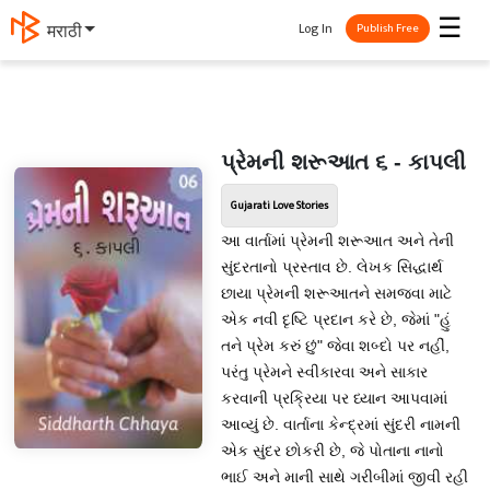
☰
Log In
मराठी
Publish Free
પ્રેમની શરૂઆત ૬ - કાપલી
Gujarati Love Stories
આ વાર્તામાં પ્રેમની શરૂઆત અને તેની
સુંદરતાનો પ્રસ્તાવ છે. લેખક સિદ્ધાર્થ
છાયા પ્રેમની શરૂઆતને સમજવા માટે
એક નવી દૃષ્ટિ પ્રદાન કરે છે, જેમાં "હું
તને પ્રેમ કરું છું" જેવા શબ્દો પર નહીં,
પરંતુ પ્રેમને સ્વીકારવા અને સાકાર
કરવાની પ્રક્રિયા પર ધ્યાન આપવામાં
આવ્યું છે. વાર્તાના કેન્દ્રમાં સુંદરી નામની
એક સુંદર છોકરી છે, જે પોતાના નાનો
ભાઈ અને માની સાથે ગરીબીમાં જીવી રહી