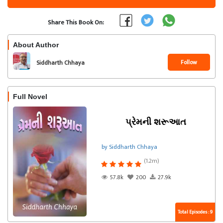
Share This Book On:
About Author
Follow
Siddharth Chhaya
Full Novel
પ્રેમની શરૂઆત
by Siddharth Chhaya
(1.2m)
57.8k
200
27.9k
Total Episodes : 9