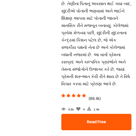
છે. તેણીના પિતાનું અવસાન થઈ ગયા બાદ,
સુંદરીએ પોતાની ભણવામાં અને ભાઈને
શિક્ષણ આપવા માટે પોતાની જાતને
માનસિક રીતે મજબૂત બનાવ્યું. કોલેજમાં
પ્રવેશ મેળવ્યા પછી, સુંદરીની સુંદરતાના
કેન્દ્રમાં કિશન પટેલ છે, જે એક
રાજકીય પક્ષનો નેતા છે અને કોલેજમાં
બધાની નજરમાં છે. આ વાર્તા પ્રેમના
રસપ્રદ અને કાલ્પનિક પ્રારંભોને અને
તેમના સંજોગોને ઉજાગર કરે છે, જ્યાં
પ્રેમની શરૂઆત કેવી રીતે થાય છે તે વિષે
વિચાર કરવા માટે પ્રેરણા આપે છે.
(88.3k)
4.8k
4
2.4k
Read Free