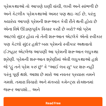
પ્રેમકથાઓ તો આપણે ઘણી વાંચી, લખી અને સાંભળી છે
અને કેટલીક પ્રેમકથાઓ અમર પણ થઇ ગઈ છે, પરંતુ
ક્યારેય આપણે પ્રેમની શરૂઆત કેવી રીતે થતી હોય છે
એના વિષે ઊંડાણપૂર્વક વિચાર કર્યો છે ખરો? જો પ્રેમ
આટલો સુંદર હોય તો તેની શરૂઆત એટલેકે એનો સ્વીકાર
પણ કેટલો સુંદર હશે? બસ પ્રેમનો સ્વીકાર અથવાતો
ઈઝહાર એટલેજ આપણી આ પ્રેમની શરૂઆત લઘુકથા
શ્રેણી. પ્રેમની શરૂઆત શ્રેણીમાં એવી લઘુકથાઓ હશે
જે “હું તને પ્રેમ કરું છું” કે “આઈ લવ યુ” પર શરુ નહીં
પરંતુ પૂર્ણ થશે. આશા છે મારો આ નવતર પ્રયાસ તમને
ગમશે. તમારા વિચારો અને મંતવ્યો કમેન્ટ્સ સેક્શનમાં
જરૂર આપશો... અને
Read Free