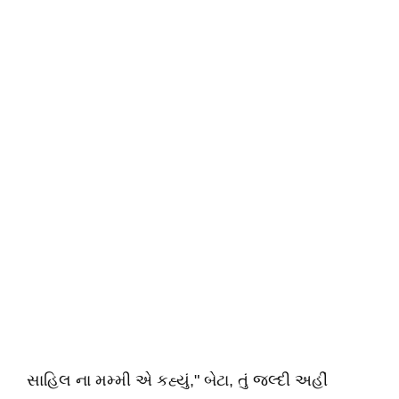
સાહિલ ના મમ્મી એ કહ્યું," બેટા, તું જલ્દી અહીં