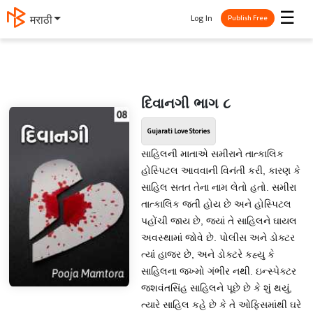
☰
Log In
मराठी
Publish Free
દિવાનગી ભાગ ૮
Gujarati Love Stories
સાહિલની માતાએ સમીરાને તાત્કાલિક
હોસ્પિટલ આવવાની વિનંતી કરી, કારણ કે
સાહિલ સતત તેના નામ લેતો હતો. સમીરા
તાત્કાલિક જતી હોય છે અને હોસ્પિટલ
પહોંચી જાય છે, જ્યાં તે સાહિલને ઘાયલ
અવસ્થામાં જોવે છે. પોલીસ અને ડોક્ટર
ત્યાં હાજર છે, અને ડોક્ટરે કહ્યુ કે
સાહિલના જખ્મો ગંભીર નથી. ઇન્સ્પેક્ટર
જશવંતસિંહ સાહિલને પૂછે છે કે શું થયું,
ત્યારે સાહિલ કહે છે કે તે ઓફિસમાંથી ઘરે