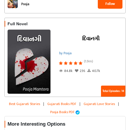
Follow
Pooja
Full Novel
દિવાનગી
by Pooja
(1.9m)
84.8k
236
40.7k
Total Episodes : 14
Best Gujarati Stories
|
Gujarati Books PDF
|
Gujarati Love Stories
|
Pooja Books PDF
More Interesting Options