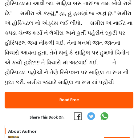
હોસ્પિટલમાં આવી જા. સાહિલ બસ તારું જ નામ બોલે રાખે
છે." સમીરા એ કહ્યું," હા, હું હમણાં જ આવું છું." સમીરા
એ હોસ્પિટલ નો એડ્રેસ લઈ લીધો. સમીરા એ નાઈટ ના
કપડા ચેન્જ કર્યા ને લેગીસ અને કુર્તી પહેરીને સ્કુટી પર
હોસ્પિટલ જવા નીકળી ગઈ. તેના મનમાં જાત જાતના
વિચારો આવતા હતા. તેને થયું કે સાહિલ પર હુમલો વિનીત
એ કર્યો હશે?!!! તે વિચારો માં અટવાઈ ગઈ. તે
હોસ્પિટલ પહોંચી ને તેણે રિસેપ્શન પર સાહિલ ના રૂમ ની
પુછા કરી. સમીરા જ્યારે સાહિલ ના રૂમ માં પહોંચી
Read Free
Share This Book On:
About Author