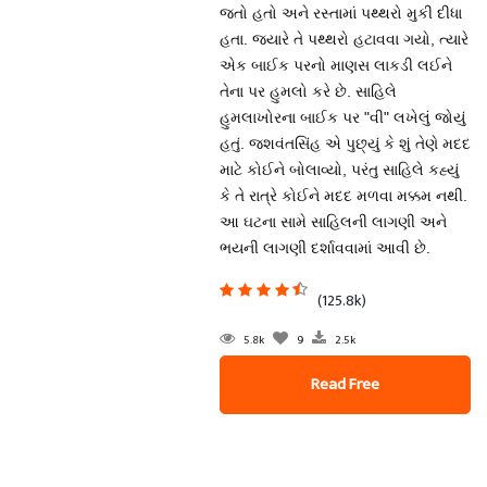
જતો હતો અને રસ્તામાં પથ્થરો મુકી દીધા
હતા. જ્યારે તે પથ્થરો હટાવવા ગયો, ત્યારે
એક બાઈક પરનો માણસ લાકડી લઈને
તેના પર હુમલો કરે છે. સાહિલે
હુમલાખોરના બાઈક પર "વી" લખેલું જોયું
હતું. જશવંતસિંહ એ પુછ્યું કે શું તેણે મદદ
માટે કોઈને બોલાવ્યો, પરંતુ સાહિલે કહ્યું
કે તે રાત્રે કોઈને મદદ મળવા મક્કમ નથી.
આ ઘટના સામે સાહિલની લાગણી અને
ભયની લાગણી દર્શાવવામાં આવી છે.
(125.8k)
5.8k
9
2.5k
Read Free