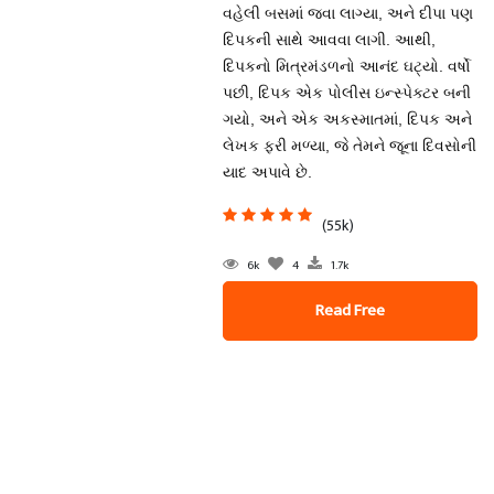
વહેલી બસમાં જવા લાગ્યા, અને દીપા પણ
દિપકની સાથે આવવા લાગી. આથી,
દિપકનો મિત્રમંડળનો આનંદ ઘટ્યો. વર્ષો
પછી, દિપક એક પોલીસ ઇન્સ્પેક્ટર બની
ગયો, અને એક અકસ્માતમાં, દિપક અને
લેખક ફરી મળ્યા, જે તેમને જૂના દિવસોની
યાદ અપાવે છે.
(55k)
6k
4
1.7k
Read Free