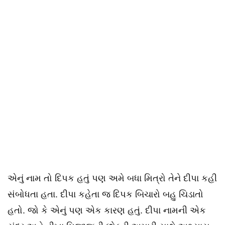
એનું નામ તો દિપક હતું પણ અમે બધા મિત્રો તેને દીપા કહી
સંબોધતા હતા. દીપા કહેતા જ દિપક બિચારો બહુ ચિડાતો
હતો. જો કે એનું પણ એક કારણ હતું. દીપા નામની એક