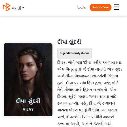
☰
Log In
मराठी
Publish Free
દીપા સુંદરી
Gujarati Comedy stories
દિપક, જેને બધા 'દીપા' તરીકે ઓળખાવતા,
એક મિત્ર હતો જે દીપા નામની એક સુંદર
અને તીખા મિજાજની છોકરીથી ચિદાતો
હતો. દીપા પર બધા ફિદા હતા, પરંતુ કોઈ
તેને બોલાવવાનો હિંમત ન રાખતો. એક
દિવસ, સુરેશે બસમાં જગ્યા રાખવા માટે
રૂમાલ રાખ્યો, પરંતુ દીપા એ રૂમાલને
ગાયના પોદરા પર ફેંકી દીધો. આ બનાવ
પછી, દિપકને 'દીપા' સંબોધીને મશ્કરી
કરવામાં આવી, અને તે કંટાળી ગયો.