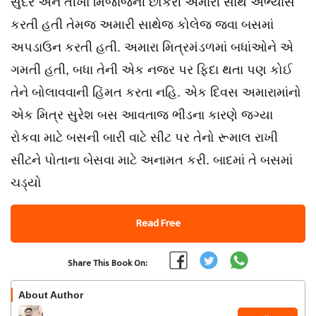
સુંદર અને તીખા મિજાજની છોકરી અમારી સાથે અભ્યાસ
કરતી હતી તેમજ અમારી સાથેજ કોલેજ જવા બસમાં
અપડાઉન કરતી હતી. અમારા મિત્રમંડળમાં બધાંઓને એ
ગમતી હતી, બધા તેની એક નજર પર ફિદા થતા પણ કોઈ
તેને બોલાવવાની હિંમત કરતા નહિ. એક દિવસ અમારામાંનો
એક મિત્ર સુરેશ બસ આવતાજ ભીડના કારણે જગ્યા
રોકવા માટે બસની બારી વાટે સીટ પર તેનો રૂમાલ રાખી
સીટને પોતાના બેસવા માટે અનામત કરી. બાદમાં તે બસમાં
ચડ્યો
Read Free
Share This Book On:
About Author