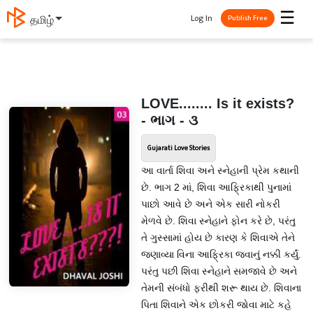
☰
Log In
தமிழ்
Publish Free
LOVE........ Is it exists?
- ભાગ - ૩
Gujarati Love Stories
આ વાર્તા શિવા અને સ્નેહાની પ્રેમ કથાની
છે. ભાગ 2 માં, શિવા આફ્રિકાથી પુનામાં
પાછો આવે છે અને એક સારી નોકરી
મેળવે છે. શિવા સ્નેહાને ફોન કરે છે, પરંતુ
તે ગુસ્સામાં હોય છે કારણ કે શિવાએ તેને
જણાવ્યા વિના આફ્રિકા જવાનું નક્કી કર્યું.
પરંતુ પછી શિવા સ્નેહાને સમજાવે છે અને
તેમની સંબંધો ફરીથી શરૂ થાય છે. શિવાના
પિતા શિવાને એક છોકરી જોવા માટે કહે