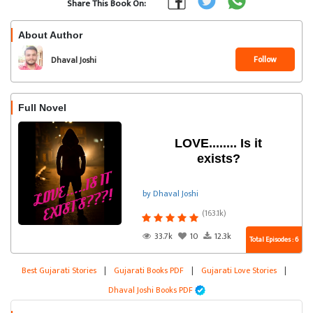
Share This Book On:
About Author
Follow
Dhaval Joshi
Full Novel
LOVE........ Is it
exists?
by Dhaval Joshi
(163.1k)
33.7k
10
12.3k
Total Episodes : 6
Best Gujarati Stories
|
Gujarati Books PDF
|
Gujarati Love Stories
|
Dhaval Joshi Books PDF