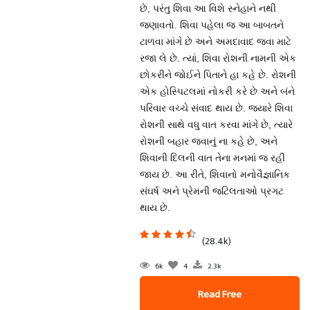
છે, પરંતુ શિવા આ વિશે સ્નેહાને નથી
જણાવતો. શિવા પહેલા જ આ બાબતને
ટાળવા માંગે છે અને અમદાવાદ જવા માટે
રજા લે છે. ત્યાં, શિવા રોશની નામની એક
છોકરીને જોઈને પિતાને હા કહે છે. રોશની
એક હોસ્પિટલમાં નોકરી કરે છે અને બંને
પરિવાર વચ્ચે સંવાદ થાય છે. જ્યારે શિવા
રોશની સાથે વધુ વાત કરવા માંગે છે, ત્યારે
રોશની બહાર જવાનું ના કહે છે, અને
શિવાની દિલની વાત તેના મનમાં જ રહી
જાય છે. આ રીતે, શિવાનો મનોવૈજ્ઞાનિક
સંઘર્ષ અને પ્રેમની જટિલતાઓ પ્રગટ
થાય છે.
(28.4k)
6k
4
2.3k
Read Free