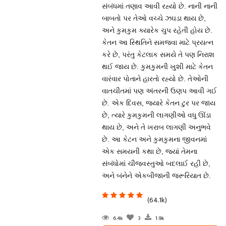
સંબંધમાં તણાવ આવી રહ્યો છે. નાની નાની
બાબતો પર તેઓ વચ્ચે ઝઘડા થાય છે,
અને કુમકુમ ક્યારેક ચુપ રહેતી હોય છે.
કેતન આ સ્થિતિને સમજવા માટે પ્રયત્ન
કરે છે, પરંતુ કેટલાક સમયે તે પણ નિરાશ
થઈ જાય છે. કુમકુમની ખુશી માટે કેતન
વારંવાર પોતાને હારતો રહ્યો છે. તેઓની
વાતચીતમાં પણ અંતરની ઉણપ આવી ગઈ
છે. એક દિવસ, જ્યારે કેતન ટુર પર જાય
છે, ત્યારે કુમકુમની લાગણીઓ વધુ ઊંડા
થાય છે, અને તે ખરાબ લાગણી અનુભવે
છે. આ કેટન અને કુમકુમના જીવનમાં
એક સમયની કથા છે, જ્યાં તેમના
સંબંધોમાં ચીજવસ્તુઓ બદલાઈ રહી છે,
અને બંનેને એકબીજાની જરૂરિયાત છે.
(64.1k)
6.4k
3
1.9k