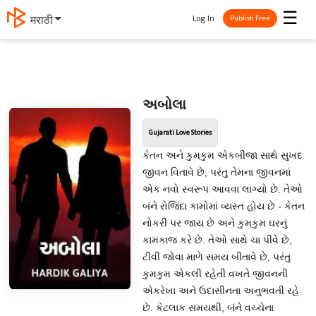
☰
Log In
मराठी
Publish Free
અબોલા
Gujarati Love Stories
કેતન અને કુમકુમ એકબીજા સાથે સુખદ
જીવન વિતાવે છે, પરંતુ તેમના જીવનમાં
એક નવો સ્વરૂપ આવવા લાગ્યો છે. તેઓ
બંને રોજિંદા કામોમાં વ્યસ્ત હોય છે - કેતન
નોકરી પર જાય છે અને કુમકુમ ઘરનું
કામકાજ કરે છે. તેઓ સાથે ચા પીવે છે,
ટીવી જોવા માળે સમય બીતાવે છે, પરંતુ
કુમકુમ એકલી રહેતી વખતે જીવનની
એકરેખા અને ઉદાસીનતા અનુભવતી રહે
છે. કેટલાક સમયથી, બંને વચ્ચેના