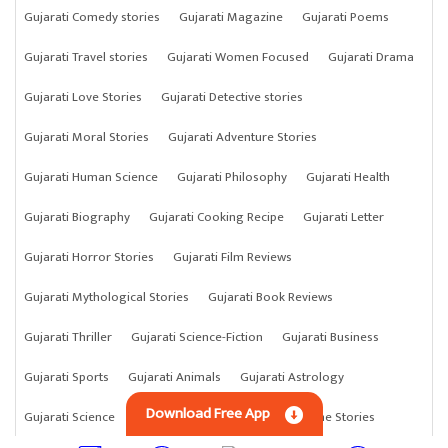
Gujarati Comedy stories
Gujarati Magazine
Gujarati Poems
Gujarati Travel stories
Gujarati Women Focused
Gujarati Drama
Gujarati Love Stories
Gujarati Detective stories
Gujarati Moral Stories
Gujarati Adventure Stories
Gujarati Human Science
Gujarati Philosophy
Gujarati Health
Gujarati Biography
Gujarati Cooking Recipe
Gujarati Letter
Gujarati Horror Stories
Gujarati Film Reviews
Gujarati Mythological Stories
Gujarati Book Reviews
Gujarati Thriller
Gujarati Science-Fiction
Gujarati Business
Gujarati Sports
Gujarati Animals
Gujarati Astrology
Download Free App
Gujarati Science
Gujarati Anything
Gujarati Crime Stories