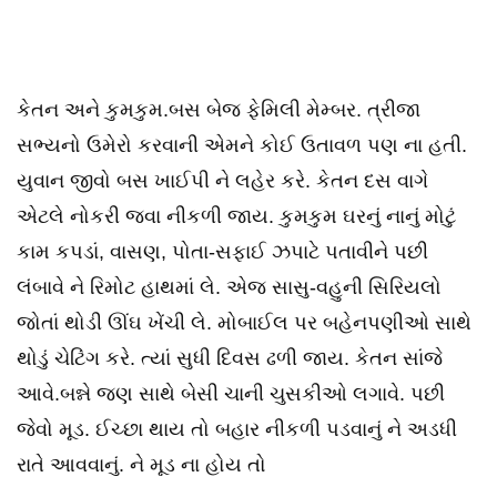
કેતન અને કુમકુમ.બસ બેજ ફેમિલી મેમ્બર. ત્રીજા
સભ્યનો ઉમેરો કરવાની એમને કોઈ ઉતાવળ પણ ના હતી.
યુવાન જીવો બસ ખાઈપી ને લહેર કરે. કેતન દસ વાગે
એટલે નોકરી જવા નીકળી જાય. કુમકુમ ઘરનું નાનું મોટું
કામ કપડાં, વાસણ, પોતા-સફાઈ ઝપાટે પતાવીને પછી
લંબાવે ને રિમોટ હાથમાં લે. એજ સાસુ-વહુની સિરિયલો
જોતાં થોડી ઊંઘ ખેંચી લે. મોબાઈલ પર બહેનપણીઓ સાથે
થોડું ચેટિંગ કરે. ત્યાં સુધી દિવસ ઢળી જાય. કેતન સાંજે
આવે.બન્ને જણ સાથે બેસી ચાની ચુસકીઓ લગાવે. પછી
જેવો મૂડ. ઈચ્છા થાય તો બહાર નીકળી પડવાનું ને અડધી
રાતે આવવાનું. ને મૂડ ના હોય તો