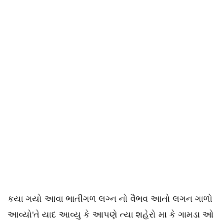
કયા ગયો આવા ભાતીગળ લગ્ન નો વૈભવ આતો લગન ગાળો
આવ્યો'તે યાદ આવ્યુ કે આપણે ત્યા શહેરો મા કે ગામડા ઓ