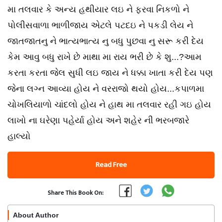
મા તલવાર કે અન્ય હથીયાર લઇ ને ફરવા નિકળો ને
પોલીસવાળા ભાળીજાય એટલે પટદઇ ને પકડી લેય ને
જાતજાતનુ ને ભાત્યભાત્ય નુ બધુ પુછવા નુ સરૂ કરી દેય
કેમ આવુ બધુ રાખે છે માથા મા રાય ભરી છે કે શુ...?આમ
કરતા કરતા જેલ સુધી લઇ જાય ને ધક્કા ખાતા કરી દેય પણ
જેના લગ્ન આવ્યા હોય ને વરરાજો થયો હોય...કપાળમા
ચોખલિયાળો ચાંદલો હોય ને હાથ મા તલવાર રહી ગઇ હોય
લાખો ના ઘરેણા પહેર્યા હોય અને શહેર ની ભરબજારે
હાલ્યો
Read Free
Share This Book On:
About Author