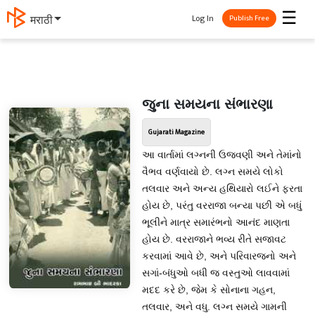
☰
Log In
मराठी
Publish Free
જુના સમયના સંભારણા
Gujarati Magazine
આ વાર્તામાં લગ્નની ઉજવણી અને તેમાંનો
વૈભવ વર્ણવાયો છે. લગ્ન સમયે લોકો
તલવાર અને અન્ય હથિયારો લઈને ફરતા
હોય છે, પરંતુ વરરાજા બન્યા પછી એ બધું
ભૂલીને માત્ર સમારંભનો આનંદ માણતા
હોય છે. વરરાજાને ભવ્ય રીતે સજાવટ
કરવામાં આવે છે, અને પરિવારજનો અને
સગાં-બંધુઓ બધી જ વસ્તુઓ લાવવામાં
મદદ કરે છે, જેમ કે સોનાના ગહન,
તલવાર, અને વધુ. લગ્ન સમયે ગામની