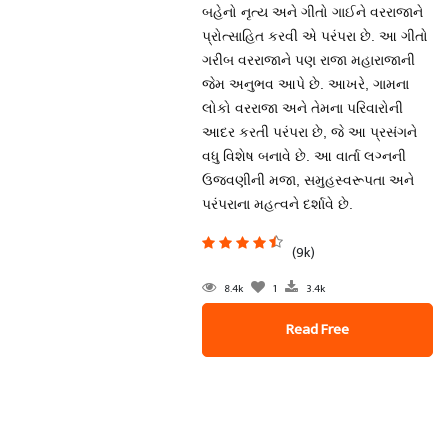
બહેનો નૃત્ય અને ગીતો ગાઈને વરરાજાને
પ્રોત્સાહિત કરવી એ પરંપરા છે. આ ગીતો
ગરીબ વરરાજાને પણ રાજા મહારાજાની
જેમ અનુભવ આપે છે. આખરે, ગામના
લોકો વરરાજા અને તેમના પરિવારોની
આદર કરતી પરંપરા છે, જે આ પ્રસંગને
વધુ વિશેષ બનાવે છે. આ વાર્તા લગ્નની
ઉજવણીની મજા, સમુહસ્વરૂપતા અને
પરંપરાના મહત્વને દર્શાવે છે.
(9k)
8.4k
1
3.4k
Read Free