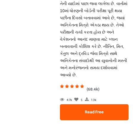
તેની યાદોમાં પાછા જવા લાગેલા છે. વાર્તામાં
10માં ધોરણની બોર્ડની પરીક્ષા પૂરી થયા
પછીના દિવસો બતાવવામાં આવે છે, જ્યાં
અનિકેતના મિત્રો એકઠા થાય છે. તેઓ
પરીક્ષાની ચર્ચા કરતા હોય છે અને
વેકેશનનો આનંદ માણવા માટે પ્લાન
બનાવવાની કોશિશ કરે છે. નીતિન, મિત,
કેતુલ અને દ્રવિડ જેવા મિત્રો સાથે
અનિકેતના સંવાદોથી આ યુવાનોની મસ્તી
અને મનોરંજનનો સમય દર્શાવવામાં
આવ્યો છે.
(68.4k)
4.7k
5
1.3k
Read Free