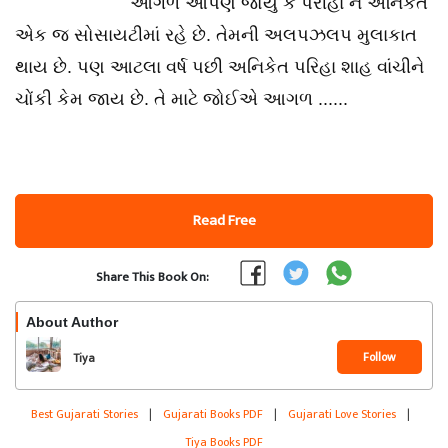
આગળ આપણે જોયું કે પરીહા ને અનિકેત
એક જ સોસાયટીમાં રહે છે. તેમની અલપઝલપ મુલાકાત
થાય છે. પણ આટલા વર્ષ પછી અનિકેત પરિહા શાહ વાંચીને
ચોંકી કેમ જાય છે. તે માટે જોઈએ આગળ ......
Read Free
Share This Book On:
About Author
Follow
Tiya
Best Gujarati Stories
|
Gujarati Books PDF
|
Gujarati Love Stories
|
Tiya Books PDF