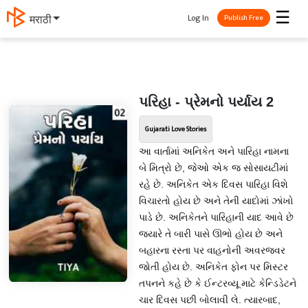
☰
Log In
मराठी
Publish Free
પરિહા - પ્રેમનો પર્યાય 2
Gujarati Love Stories
આ વાર્તામાં અનિકેત અને પારિહા નામના
બે મિત્રો છે, જેઓ એક જ સોસાયટીમાં
રહે છે. અનિકેત એક દિવસ પારિહા વિશે
વિચારતો હોય છે અને તેની યાદોમાં ઝાંખો
પાડે છે. અનિકેતને પારિહાની યાદ આવે છે
જ્યારે તે બારી પાસે ઊભો હોય છે અને
બહારના રસ્તા પર વાહનોની અવરજવર
જોતી હોય છે. અનિકેત ફોન પર મિસ્ટર
તપનને કહે છે કે ઈન્ટરવ્યૂ માટે કેન્ડિડેટને
ચાર દિવસ પછી બોલાવી લે. ત્યારબાદ,