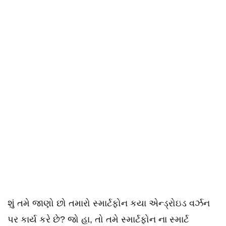
શું તમે જાણો છો તમારો સ્માર્ટફોન કયા એન્ડ્રોઇડ વર્ઝન
પર કાર્ય કરે છે? જો હા, તો તમે સ્માર્ટફોન ના સ્માર્ટ