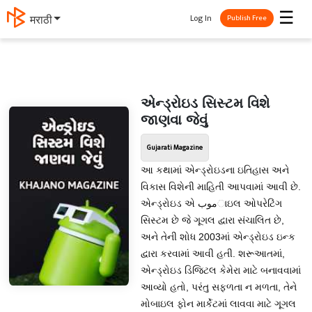
☰
Log In
मराठी
Publish Free
એન્ડ્રોઇડ સિસ્ટમ વિશે
જાણવા જેવું
Gujarati Magazine
આ કથામાં એન્ડ્રોઇડના ઇતિહાસ અને
વિકાસ વિશેની માહિતી આપવામાં આવી છે.
એન્ડ્રોઇડ એ موبાઇલ ઓપરેટિંગ
સિસ્ટમ છે જે ગૂગલ દ્વારા સંચાલિત છે,
અને તેની શોધ 2003માં એન્ડ્રોઇડ ઇન્ક
દ્વારા કરવામાં આવી હતી. શરૂઆતમાં,
એન્ડ્રોઇડ ડિજિટલ કેમેરા માટે બનાવવામાં
આવ્યો હતો, પરંતુ સફળતા ન મળતા, તેને
મોબાઇલ ફોન માર્કેટમાં લાવવા માટે ગૂગલ