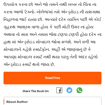
ઉપયોગ કરતા છો અને જો તમને નથી ખબર તો ચિંતા ના
કરતા આજે 'ટેક્નો- નોલેજ'માં તમે એન્ડ્રોઇડ ની યશગાથા
નિહાળવા જઈ રહ્યા છો. અત્યારે દરેક વ્યક્તિ પછી એ કોઈ
ગૃહસ્થ આશ્રમ વાળા હોય કે પછી મોટી ઉંમર ના હોય
અથવા તો મારા અને તમારા જેવા ટણપા ટણપી હોય દરેક ના
હાથ માં એન્ડ્રોઇડ મોબાઇલ જોવા મળશે. અને વળી આ
મોબાઇલને કહેશે સ્માર્ટફોન. અહીં એ જાણવાનું છે કે
આપણા મોબાઇલ સ્માર્ટ નથી થયા પરંતુ તેની અંદર રહેલો
એન્ડ્રોઇડ સ્માર્ટ થતો જાય છે.
Read Free
Share This Book On:
About Author