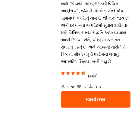
સાથે જોડાયો. એન્ડ્રોઇડની વિવિધ
આવૃત્તિઓ, જેમ કે કિટકેટ, લોલીપોપ,
માર્શમેલૉ વગેરે,નું નામ G થી શરૂ થાય છે
અને દરેક નવા અપડેટમાં સુધારા દર્શાવવા
માટે વિશિષ્ટ સંખ્યા પદ્ધતિ અપનાવવામાં
આવી છે. આ રીતે, એન્ડ્રોઇડ સતત
સુધારાતું રહ્યું છે અને આજની તારીખે તે
વિશ્વમાં સૌથી વધુ ઉપયોગમાં લેવાતું
ઓપરેટિંગ સિસ્ટમ બની ગયું છે.
(48k)
13.9k
12
3.9k
Read Free