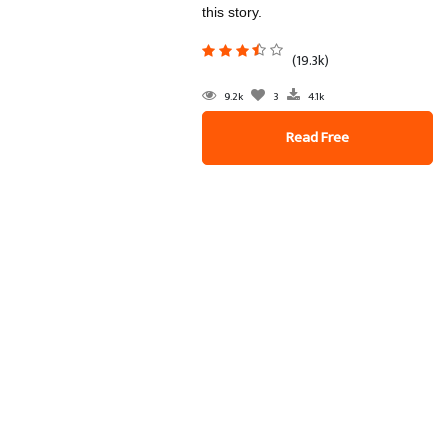
this story.
(19.3k)
9.2k
3
4.1k
Read Free