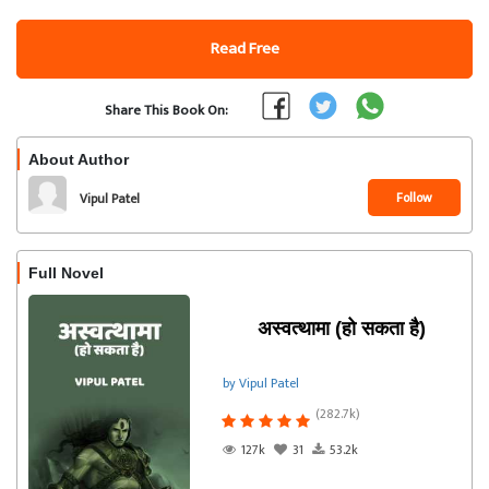
Read Free
Share This Book On:
About Author
Follow
Vipul Patel
Full Novel
अस्वत्थामा (हो सकता है)
by Vipul Patel
(282.7k)
127k
31
53.2k