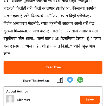
अशा बाबतीत पुढाकार घ्यायचा स्वभावच नाही माझा. त्यामुळे मी
बदललो कितीही तरी किती बदलणार होतो? आॅफिसच्या कामांना
अंत नव्हता हे खरे. बिल्डरचे आॅफिस, त्यात बिझी प्रोजेक्ट्स.
हिशेब असणारच मोठमोठे. त्यात ब्रुनीची आठवण आली तरी वेळ
कुठला मिळायला. असाच कंटाळून बसलेला असताना अशातच मला
रघुवीरचा फोन आला.. "कसं काय? अॅडजस्टिंग वेल?" "हुं." "काय
गप्प एकदम .." "गप्प नाही, थोडा कामात बिझी.." "ओके शुड आय
काॅल
Read Free
Share This Book On:
About Author
Follow
Nitin More