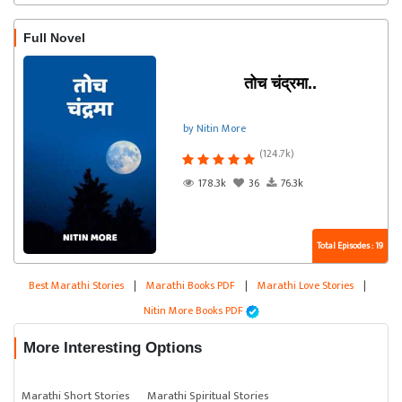
Full Novel
तोच चंद्रमा..
by Nitin More
(124.7k)
178.3k
36
76.3k
Total Episodes : 19
Best Marathi Stories
|
Marathi Books PDF
|
Marathi Love Stories
|
Nitin More Books PDF
More Interesting Options
Marathi Short Stories
Marathi Spiritual Stories