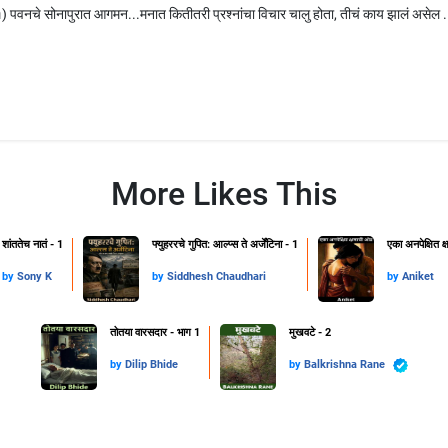
) पवनचे सोनापुरात आगमन...मनात कितीतरी प्रश्नांचा विचार चालु होता, तीचं काय झालं असेल ..
More Likes This
शांततेच नातं - 1
फ्युहररचे गुपित: आल्प्स ते अर्जेंटिना - 1
एका अनपेक्षित 
by
Sony K
by
Siddhesh Chaudhari
by
Aniket
तोतया वारसदार - भाग 1
मुखवटे - 2
by
Dilip Bhide
by
Balkrishna Rane