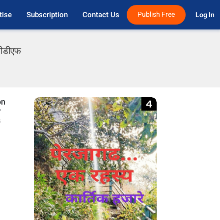
tise
Subscription
Contact Us
Publish Free
Log In 
 पीडीएफ
on
r
s