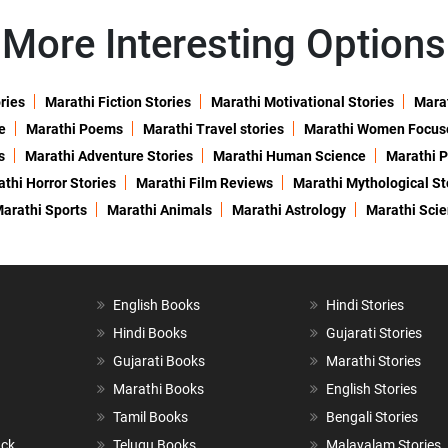
More Interesting Options
ries
Marathi Fiction Stories
Marathi Motivational Stories
Marat
e
Marathi Poems
Marathi Travel stories
Marathi Women Focus
s
Marathi Adventure Stories
Marathi Human Science
Marathi P
thi Horror Stories
Marathi Film Reviews
Marathi Mythological St
arathi Sports
Marathi Animals
Marathi Astrology
Marathi Sci
English Books
Hindi Stories
Hindi Books
Gujarati Stories
Gujarati Books
Marathi Stories
Marathi Books
English Stories
Tamil Books
Bengali Stories
ack
Telugu Books
Malayalam Stories