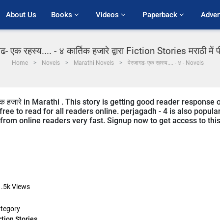
About Us
Books 
Videos 
Paperback 
Adver
ढ- एक रहस्य.... - ४ कार्तिक हजारे द्वारा Fiction Stories मराठी में
Home
Novels
Marathi Novels
पेरजागढ- एक रहस्य.... - ४ - Novels
िक हजारे in Marathi . This story is getting good reader response 
ree to read for all readers online. perjagadh - 4 is also popula
ng from online readers very fast. Signup now to get access to thi
.5k
Views
tegory
ction Stories