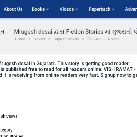
About Us
Books 
Videos 
Paperback 
Adver
ત - 1 Mrugesh desai દ્વારા Fiction Stories માં ગુજરાતી
Home
Novels
Gujarati Novels
વિષ રમત - 1 - Novels
ugesh desai in Gujarati . This story is getting good reader
is published free to read for all readers online. VISH RAMAT -
nd it is receiving from online readers very fast. Signup now to g
18k
Views
tegory
ction Stories