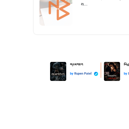
થ...
ભ્રમજાળ
બિહ
by
Rupen Patel
by