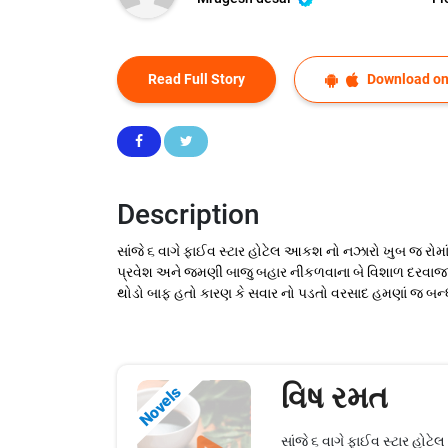
Read Full Story
Download on
Description
સાંજે ૬ વાગે ફાઈવ સ્ટાર હોટેલ આકશ નો નઝારો ખુબ જ રોમાં
પ્રવેશ અને જમણી બાજુ બહાર નીકળવાના બે વિશાળ દરવાજા અંદ
થોડો બાફ હતો કારણ કે સવાર નો પડતો વરસાદ હમણાં જ બન્ધ
વિષ રમત
Novels
સાંજે ૬ વાગે ફાઈવ સ્ટાર હોટ