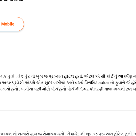
 Mobile
ચક હતો . તે શહેર ની ખૂબ જ પ્રખ્યાત હોટેલ હતી. એટલે એ સૌ કોઈનું આકર્ષણ નનુ
ર પ્રવેશો એટલે એક સુંદર બગીચો અને વચ્ચે પિરામિડ aakar નો ફુવારો જે હંમેશા
 થયો હતો . બગીચા પછી મોટો પોર્ચ હતો પોર્ચ ની ઉપર કોતરણી વાળા કાચની છત બ
ેલ આકશ નો નઝારો ખુબ જ રોમાંચક હતો . તે શહેર ની ખૂબ જ પ્રખ્યાત હોટેલ હતી. 