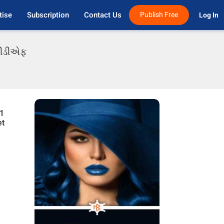
tise
Subscription
Contact Us
Publish Free
Log In 
 પીડીએફ
 1
et