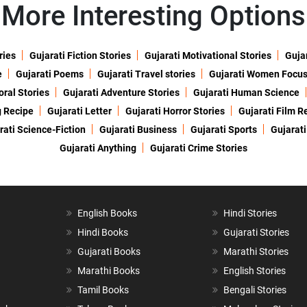
More Interesting Options
ries
Gujarati Fiction Stories
Gujarati Motivational Stories
Gujar
e
Gujarati Poems
Gujarati Travel stories
Gujarati Women Focu
oral Stories
Gujarati Adventure Stories
Gujarati Human Science
g Recipe
Gujarati Letter
Gujarati Horror Stories
Gujarati Film R
rati Science-Fiction
Gujarati Business
Gujarati Sports
Gujarati
Gujarati Anything
Gujarati Crime Stories
English Books
Hindi Stories
Hindi Books
Gujarati Stories
Gujarati Books
Marathi Stories
Marathi Books
English Stories
Tamil Books
Bengali Stories