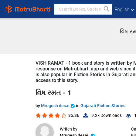
English
વિષ રમ
VISH RAMAT - 1 book and story is written by Mr
response on Matrubharti app and web since it 
is also popular in Fiction Stories in Gujarati a
access to this story.
વિષ રમત - 1
by
Mrugesh desai
in
Gujarati Fiction Stories
35.3k
9.2k
Downloads
Writen by
Ca
Mrugesh desai
Fi