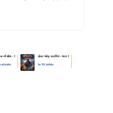
ના ની શોધ - 1
ઘોસ્ટ ઓફ કારગિલ - ભાગ 1
a priyaba
by
Vir jadeja