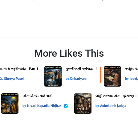
More Likes This
ાઇન્ડ ધ સ્ક્રીનશોટ - Part 1
પુનર્જન્મની પ્રતિજ્ઞા - 1
અધુરા પા
Dr. Shreya Patel
by
Dr.hariyani
by
jadej
એક છોકરી નામે ચકી
લોહી તરસ્યા લોક - પ્રકરણ 1
by
Niyati Kapadia Nirjhar
by
Ashoksinh jadeja