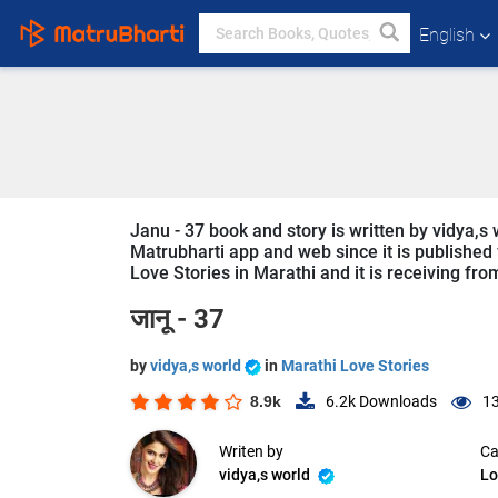
English
Janu - 37 book and story is written by vidya,s 
Matrubharti app and web since it is published f
Love Stories in Marathi and it is receiving fro
जानू - 37
by
vidya,s world
in
Marathi Love Stories
8.9k
6.2k
Downloads
13
Writen by
Ca
vidya,s world
Lo