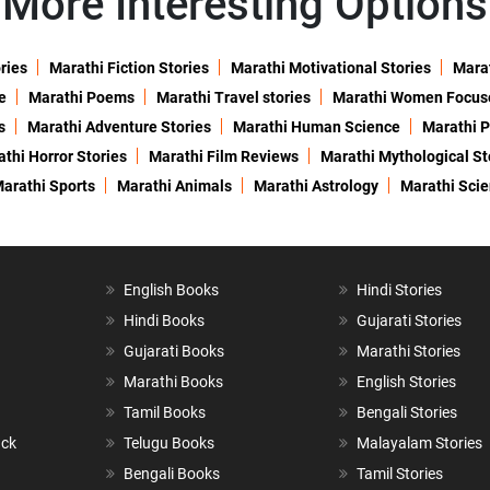
More Interesting Options
ries
Marathi Fiction Stories
Marathi Motivational Stories
Marat
e
Marathi Poems
Marathi Travel stories
Marathi Women Focus
s
Marathi Adventure Stories
Marathi Human Science
Marathi P
thi Horror Stories
Marathi Film Reviews
Marathi Mythological St
arathi Sports
Marathi Animals
Marathi Astrology
Marathi Sci
English Books
Hindi Stories
Hindi Books
Gujarati Stories
Gujarati Books
Marathi Stories
Marathi Books
English Stories
Tamil Books
Bengali Stories
ack
Telugu Books
Malayalam Stories
Bengali Books
Tamil Stories