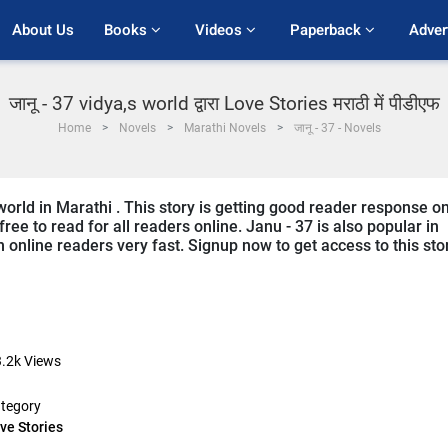
About Us
Books 
Videos 
Paperback 
Adver
जानू - 37 vidya,s world द्वारा Love Stories मराठी में पीडीएफ
Home
Novels
Marathi Novels
जानू - 37 - Novels
world in Marathi . This story is getting good reader response o
ree to read for all readers online. Janu - 37 is also popular in
m online readers very fast. Signup now to get access to this sto
.2k
Views
tegory
ve Stories