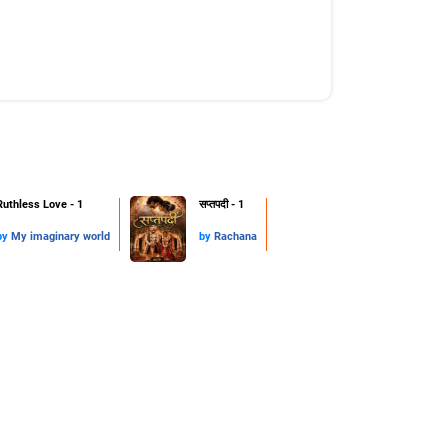
Ruthless Love - 1
सप्तपदी - 1
by
My imaginary world
by
Rachana