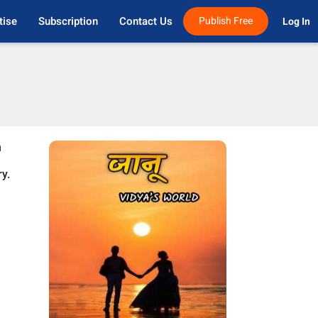
tise
Subscription
Contact Us
Publish Free
Log In 
n
ry.