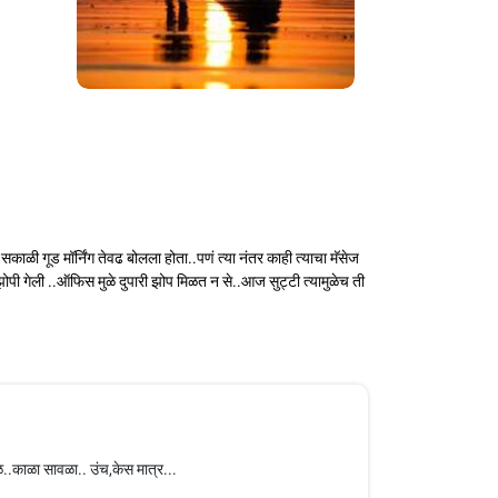
ळी गूड मॉर्निंग तेवढ बोलला होता..पणं त्या नंतर काही त्याचा मॅसेज
 झोपी गेली ..ऑफिस मुळे दुपारी झोप मिळत न से..आज सुट्टी त्यामुळेच ती
ळ..काळा सावळा.. उंच,केस मात्र...