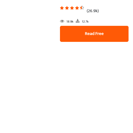
(26.9k)
18.9k
12.7k
Read Free