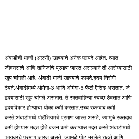
अंबाडीची भाजी (अळणी) खाण्याचे अनेक फायदे आहेत. त्यात
जीवनसत्वे आणि खनिजांचे प्रमाण जास्त असल्याने ती आरोग्यासाठी
खूप चांगली आहे. अंबाडी भाजी खाण्याचे फायदे:हृदय निरोगी
ठेवते:अंबाडीमध्ये ओमेगा-3 आणि ओमेगा-6 फॅटी ऍसिड असतात, जे
हृदयासाठी खूप चांगले असतात. ते रक्तवाहिन्या स्वच्छ ठेवतात आणि
हृदयविकार होण्याचा धोका कमी करतात.उच्च रक्तदाब कमी
करते:अंबाडीमध्ये पोटॅशियमचे प्रमाण जास्त असते, ज्यामुळे रक्तदाब
कमी होण्यास मदत होते.वजन कमी करण्यास मदत करते:अंबाडीमध्ये
फायबरचे प्रमाण जास्त असते, ज्यामुळे पोट भरलेले राहते आणि