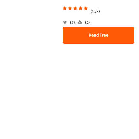
(1.5k)
8.3k
3.2k
Read Free