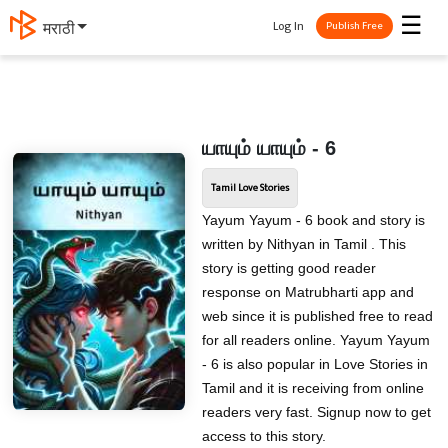
☰
Log In
मराठी
Publish Free
யாயும் யாயும் - 6
Tamil Love Stories
Yayum Yayum - 6 book and story is
written by Nithyan in Tamil . This
story is getting good reader
response on Matrubharti app and
web since it is published free to read
for all readers online. Yayum Yayum
- 6 is also popular in Love Stories in
Tamil and it is receiving from online
readers very fast. Signup now to get
access to this story.