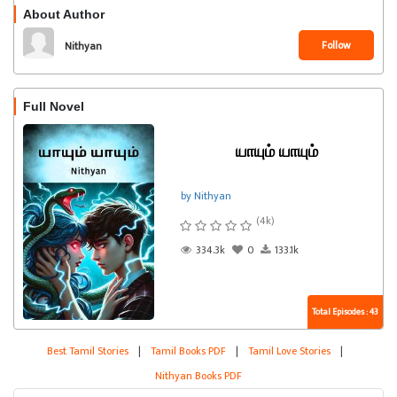
About Author
Follow
Nithyan
Full Novel
யாயும் யாயும்
by Nithyan
(4k)
334.3k
0
133.1k
Total Episodes : 43
Best Tamil Stories
|
Tamil Books PDF
|
Tamil Love Stories
|
Nithyan Books PDF