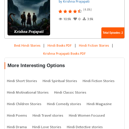
by Krishna Prajapati
(4.8k)
10.9k
0
3.9k
Total Episodes : 2
Best Hindi Stories
|
Hindi Books PDF
|
Hindi Fiction Stories
|
Krishna Prajapati Books PDF
More Interesting Options
Hindi Short Stories
Hindi Spiritual Stories
Hindi Fiction Stories
Hindi Motivational Stories
Hindi Classic Stories
Hindi Children Stories
Hindi Comedy stories
Hindi Magazine
Hindi Poems
Hindi Travel stories
Hindi Women Focused
Hindi Drama
Hindi Love Stories
Hindi Detective stories