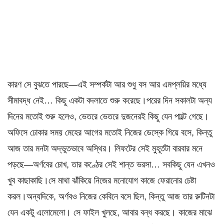
কারণ সে বুঝতে পারছে—এই সম্পর্কটা আর শুধু বস আর এমপ্লয়ির মধ্যে
সীমাবদ্ধ নেই… কিছু একটা বদলাতে শুরু করেছে।পরের দিন সকালটা অন্য
দিনের মতোই শুরু হলেও, ভেতরে ভেতরে দুজনেরই কিছু যেন পাল্টে গেছে।
অফিসে ঢোকার সময় মেহের আগের মতোই নিজের ডেস্কে গিয়ে বসে, কিন্তু
আজ তার মনটা অদ্ভুতভাবে অস্থির। লিফটের সেই মুহূর্তটা বারবার মনে
পড়ছে—অর্ণবের চোখ, তার কণ্ঠের সেই শান্ত ভরসা… সবকিছু যেন এখনও
খুব কাছাকাছি।সে মাথা ঝাঁকিয়ে নিজের মনোযোগ কাজে ফেরানোর চেষ্টা
করল।অন্যদিকে, অর্ণবও নিজের কেবিনে বসে ছিল, কিন্তু আজ তার রুটিনটা
যেন একটু এলোমেলো। সে ফাইল খুলছে, আবার বন্ধ করছে। কাজের মাঝে