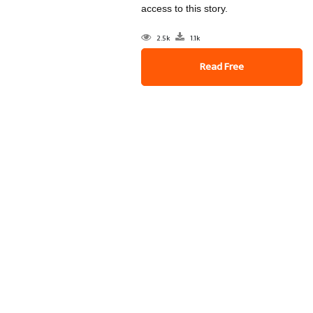
access to this story.
2.5k
1.1k
Read Free