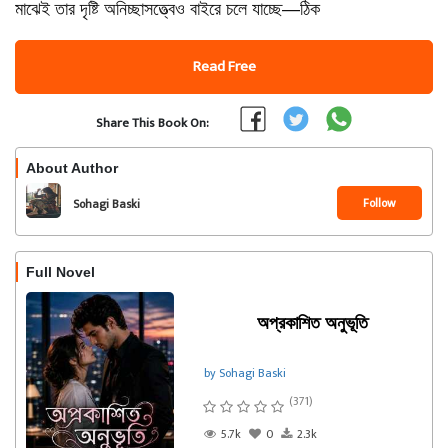
মাঝেই তার দৃষ্টি অনিচ্ছাসত্ত্বেও বাইরে চলে যাচ্ছে—ঠিক
Read Free
Share This Book On:
About Author
Follow
Sohagi Baski
Full Novel
অপ্রকাশিত অনুভূতি
by Sohagi Baski
(371)
5.7k
0
2.3k