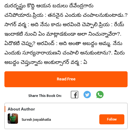
దురదృష్టం కొద్ది ఆయన బదులు దేవేంద్రగారు
చనిపోయారు.ప్రియ : తననైన ఎందుకు చంపాలనుకుంటాడు.?
సాగర్ వర్మ : అది నేను కాదు అరవిందె చెప్పాలి.ప్రియ : రేయ్
ఇందాకటి నుంచి ఏం మాట్లాడకుండా అలా నించున్నావేరా?.
ఏదొకటి చెప్పు? అరవింద్ : అది అంతా అబద్దం అమ్మ. నేను
ఎందుకు సూర్యనారాయణని చంపాలి అనుకుంటాను?. మీరు
అబద్దం చెప్తున్నారు అంకుల్సాగర్ వర్మ : ఏ
Read Free
Share This Book On:
About Author
Follow
Suresh Josyabhatla