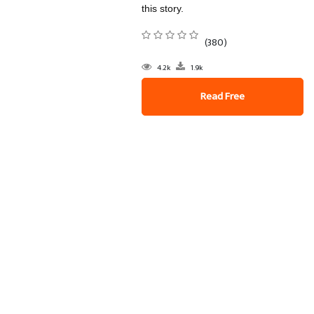
this story.
(380)
4.2k
1.9k
Read Free