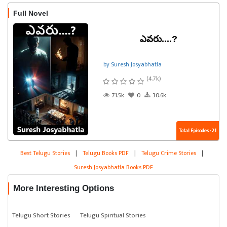
Full Novel
ఎవరు....?
by Suresh Josyabhatla
(4.7k)
71.5k
0
30.6k
Total Episodes : 21
Best Telugu Stories
|
Telugu Books PDF
|
Telugu Crime Stories
|
Suresh Josyabhatla Books PDF
More Interesting Options
Telugu Short Stories
Telugu Spiritual Stories