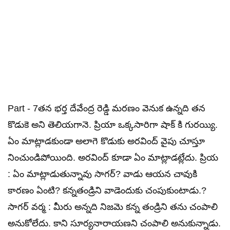
Part - 7తన భర్త దేవేంద్ర రెడ్డి మరణం వెనుక ఉన్నది తన
కొడుకె అని తెలియగానె. ప్రియా ఒక్కసారిగా షాక్ కి గురయ్యి.
ఏం మాట్లాడకుండా అలాగె కొడుకు అరవింద్ వైపు చూస్తూ
నించుండిపోయింది. అరవింద్ కూడా ఏం మాట్లాడట్లేదు. ప్రియ
: ఏం మాట్లాడుతున్నావు సాగర్? వాడు ఆయన చావుకి
కారణం ఏంటి? కన్నతండ్రిని వాడెందుకు చంపుకుంటాడు.?
సాగర్ వర్మ : మీరు అన్నది నిజమె కన్న తండ్రిని తను చంపాలి
అనుకోలేదు. కాని సూర్యనారాయణని చంపాలి అనుకున్నాడు.