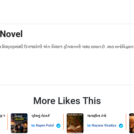
 Novel
મિશ્રણમાંથી ઉપજાવેલી એક વિશાળ ફીક્શનની ગાથા સમાન છે. મારા મનોવિજ્ઞાન 
More Likes This
ણ ૧
પ્રેમનું નેટવર્ક
લાગણીના રંગો
by
Rupen Patel
by
Nayana Viradiya