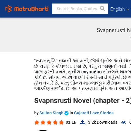
English
Svapnsrusti No
"સ્વપ્નસૃષ્ટિ" નામની આ વાર્તા, જેમાં સુનીલ અન
છે કારણ કે કોલેજમાં રજા છે, પરંતુ તે જાણતો નથી. તે
પાછા ફરતી વખતે, સુનીલ случайно સોનલને શાકભા
કાંપે છે. સોનલ આછા વાદળી રંગની સાડી પહેરેલી છે અ
હોર્ન વગાડે છે, પરંતુ સોનલ શાકભાજી ખરીદવામાં વ્યસ
આકર્ષણ સર્જાય છે. આ પ્રકરણમાં પ્રેમ અને આકર્
Svapnsrusti Novel (chapter - 2
by
Sultan Singh
in
Gujarati Love Stories
91.1k
3.2k
Downloads