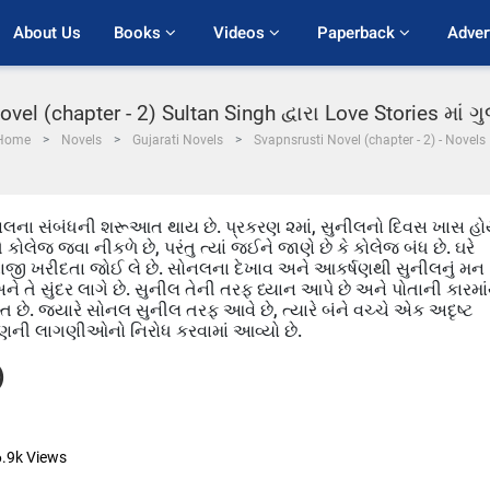
About Us
Books 
Videos 
Paperback 
Adver
vel (chapter - 2) Sultan Singh દ્વારા Love Stories માં
Home
Novels
Gujarati Novels
Svapnsrusti Novel (chapter - 2) - Novels
ે સોનલના સંબંધની શરૂઆત થાય છે. પ્રકરણ ૨માં, સુનીલનો દિવસ ખાસ હ
 કોલેજ જવા નીકળે છે, પરંતુ ત્યાં જઈને જાણે છે કે કોલેજ બંધ છે. ઘરે
જી ખરીદતા જોઈ લે છે. સોનલના દેખાવ અને આકર્ષણથી સુનીલનું મન
ને તે સુંદર લાગે છે. સુનીલ તેની તરફ ધ્યાન આપે છે અને પોતાની કારમા
્ત છે. જ્યારે સોનલ સુનીલ તરફ આવે છે, ત્યારે બંને વચ્ચે એક અદૃષ્ટ
ષણની લાગણીઓનો નિરોધ કરવામાં આવ્યો છે.
)
6.9k
Views