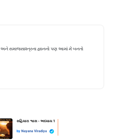
અને સમાજસાશ્ત્રના જ્ઞાનનો પણ આમાં મેં બનતો
સહિયારા શ્વાસ - અધ્યાય 1
by
Nayana Viradiya