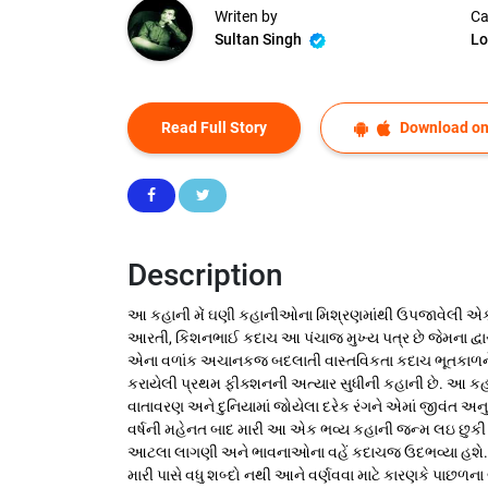
Writen by
Ca
Sultan Singh
Lo
Read Full Story
Download on
Description
આ કહાની મેં ઘણી કહાનીઓના મિશ્રણમાંથી ઉપજાવેલી એક વિ
આરતી, કિશનભાઈ કદાચ આ પંચાજ મુખ્ય પત્ર છે જેમના દ્વાર
એના વળાંક અચાનકજ બદલાતી વાસ્તવિકતા કદાચ ભૂતકાળને વર્ત
કરાયેલી પ્રથમ ફીક્શનની અત્યાર સુધીની કહાની છે. આ કહાની
વાતાવરણ અને દુનિયામાં જોયેલા દરેક રંગને એમાં જીવંત અન
વર્ષની મહેનત બાદ મારી આ એક ભવ્ય કહાની જન્મ લઇ છુકી છ
આટલા લાગણી અને ભાવનાઓના વહેં કદાચજ ઉદભવ્યા હશે. શર
મારી પાસે વધુ શબ્દો નથી આને વર્ણવવા માટે કારણકે પાછળના બ