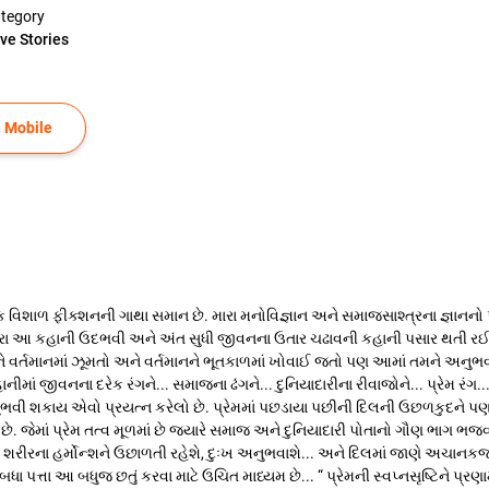
tegory
ve Stories
 Mobile
શાળ ફીક્શનની ગાથા સમાન છે. મારા મનોવિજ્ઞાન અને સમાજસાશ્ત્રના જ્ઞાનનો 
ા આ કહાની ઉદભવી અને અંત સુધી જીવનના ઉતાર ચઢાવની કહાની પસાર થતી રઈ છે. ઘ
માનમાં ઝૂમતો અને વર્તમાનને ભૂતકાળમાં ખોવાઈ જતો પણ આમાં તમને અનુભવતો રહેશ
માં જીવનના દરેક રંગને... સમાજના ઢંગને... દુનિયાદારીના રીવાજોને... પ્રેમ ર
ુભવી શકાય એવો પ્રયત્ન કરેલો છે. પ્રેમમાં પછડાયા પછીની દિલની ઉછળકુદને પણ સ
ે. જેમાં પ્રેમ તત્વ મૂળમાં છે જયારે સમાજ અને દુનિયાદારી પોતાનો ગૌણ ભાગ 
ીરના હર્મોન્શને ઉછાળતી રહેશે, દુઃખ અનુભવાશે... અને દિલમાં જાણે અચાનકજ
ધા પત્તા આ બધુજ છતું કરવા માટે ઉચિત માધ્યમ છે... “ પ્રેમની સ્વપ્નસૃષ્ટિને પ્