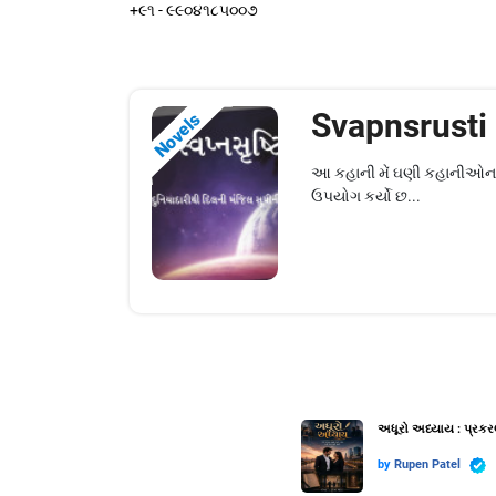
+૯૧ - ૯૯૦૪૧૮૫૦૦૭
Svapnsrusti
Novels
આ કહાની મેં ઘણી કહાનીઓના 
ઉપયોગ કર્યો છ...
અધૂરો અધ્યાય : પ્રકર
by
Rupen Patel