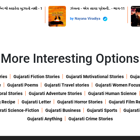
નિ જે ક્યારેય બુઝાતો નથી - 1
ઝંખના - એક સાચા પ્રેમની.. - ભાગ-11
by
Nayana Viradiya
More Interesting Options
ries
Gujarati Fiction Stories
Gujarati Motivational Stories
Gujar
e
Gujarati Poems
Gujarati Travel stories
Gujarati Women Focu
oral Stories
Gujarati Adventure Stories
Gujarati Human Science
g Recipe
Gujarati Letter
Gujarati Horror Stories
Gujarati Film R
rati Science-Fiction
Gujarati Business
Gujarati Sports
Gujarati
Gujarati Anything
Gujarati Crime Stories