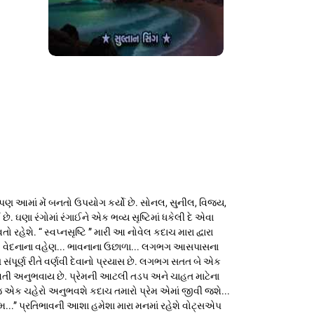
પણ આમાં મેં બનતો ઉપયોગ કર્યો છે. સોનલ, સુનીલ, વિજય,
ણા રંગોમાં રંગાઈને એક ભવ્ય સૃષ્ટિમાં ધકેલી દે એવા
ે. “ સ્વપ્નસૃષ્ટિ ” મારી આ નોવેલ કદાચ મારા દ્વારા
ંગ... વેદનાના વહેણ... ભાવનાના ઉછાળા... લગભગ આસપાસના
ંપૂર્ણ રીતે વર્ણવી દેવાનો પ્રયાસ છે. લગભગ સતત બે એક
ભજવતી અનુભવાય છે. પ્રેમની આટલી તડપ અને ચાહત માટેના
 એક ચહેરો અનુભવશે કદાચ તમારો પ્રેમ એમાં જીવી જશે...
રણામ...” પ્રતિભાવની આશા હમેશા મારા મનમાં રહેશે વોટ્સએપ